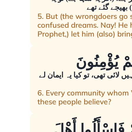
بھیجے گئے تھے
5. But (the wrongdoers go so
confused dreams. Nay! He has
Prophet,) let him (also) bri
 لائی تھی، تو کیا یہ ایمان لے
6. Every community whom We
these people believe?
مْ فَاسْأَلُوا أَهْلَ