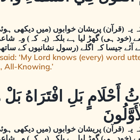
کہ یہ (قرآن) پریشان خوابوں (میں دیکھی ہو
 (خود ہی) گھڑ لیا ہے بلکہ (یہ کہ) وہ شاعر
 آئے جیسا کہ اگلے (رسول نشانیوں کے ساتھ) 
said: ‘My Lord knows (every) word utt
, All-Knowing.’
ُ أَحْلَامٍ بَلِ افْتَرَاهُ بَلْ هُ
َوَّلُونَ
کہ یہ (قرآن) پریشان خوابوں (میں دیکھی ہو
 (خود ہی) گھڑ لیا ہے بلکہ (یہ کہ) وہ شاعر