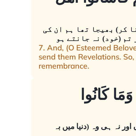
نا کر) بھیجا تھا ہم ان کی
 تم (خود) نہ جانتے ہو
7. And, (O Esteemed Belove
send them Revelations. So, 
remembrance.
 وَمَا كَانُوا
ں اور نہ ہی وہ (دنیا میں بہ