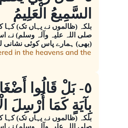
السَّمِيعُ الْعَلِيمُ
بلکہ (ظالموں نے یہاں تک) کہا 
صلی اللہ علیہ وآلہ وسلم) نے اسے
(بھی) ہمارے پاس کوئی نشانی لے
ered in the heavens and the
٥- بَلْ قَالُوا أَضْغَاث
بِآيَةٍ كَمَا أُرْسِلَ الْأ
بلکہ (ظالموں نے یہاں تک) کہا 
صلی اللہ علیہ وآلہ وسلم) نے اسے