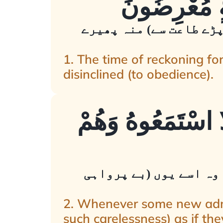
پڑے طاعت سے) منہ پھیرے
1. The time of reckoning fo
disinclined (to obedience).
ّا اسْتَمَعُوهُ وَهُمْ
 وہ اسے یوں (بے پرواہی
2. Whenever some new admon
such carelessness) as if th