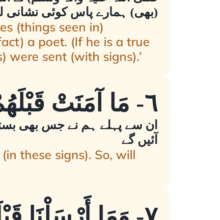
(بھی) ہمارے پاس کوئی نشانی لے
es (things seen in)
ct) a poet. (If he is a true
) were sent (with signs).’
٦- مَا آمَنَتْ قَبْلَهُمْ مِنْ قَرْيَةٍ أَهْلَكْنَاهَا أَفَهُمْ يُؤْمِنُونَ
ان سے پہلے ہم نے جس بھی بستی ک
آئیں گے
 these signs). So, will
٧- وَمَا أَرْسَلْنَا قَب