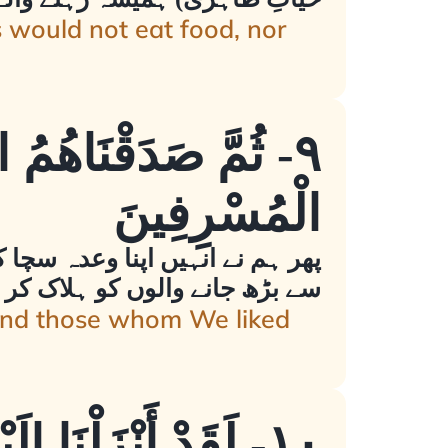
 would not eat food, nor
٩- ثُمَّ صَدَقْنَاهُمُ ال
الْمُسْرِفِينَ
پھر ہم نے انہیں اپنا وعدہ سچا 
سے بڑھ جانے والوں کو ہلاک کر ڈ
 and those whom We liked
١٠- لَقَدْ أَنْزَلْنَا إِلَيْكُمْ كِتَابًا فِيهِ ذِكْرُكُمْ أَفَلَا تَعْقِلُونَ