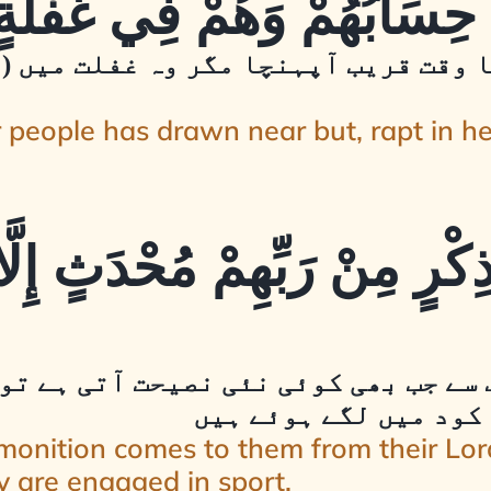
ا وقت قریب آپہنچا مگر وہ غفلت میں (
r people has drawn near but, rapt in h
ذِكْرٍ مِنْ رَبِّهِمْ مُحْدَثٍ إِلَ
 سے جب بھی کوئی نئی نصیحت آتی ہے تو
 کود میں لگے ہوئے ہیں
ition comes to them from their Lord, t
ey are engaged in sport.