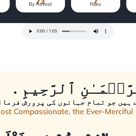
73
7
By Reveal
Ruku
ّحۡمَـٰنِ ٱلرَّحِيمِِ
 ہیں جو تمام جہانوں کی پرورش فرمانے
Most Compassionate, the Ever-Merciful