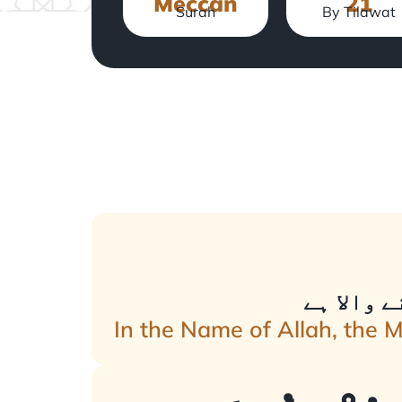
Meccan
21
Surah
By Tilawat
 والا ہے
In the Name of Allah, the 