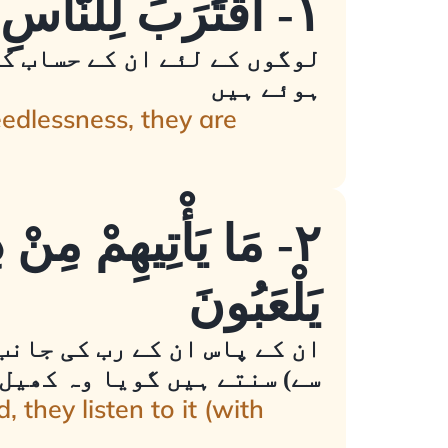
١- اقْتَرَبَ لِلنَّاسِ حِسَابُهُمْ وَهُمْ فِي غَفْلَةٍ مُعْرِضُونَ
لوگوں کے لئے ان کے حساب ک
ہوئے ہیں
eedlessness, they are
٢- مَا يَأْتِيهِمْ مِنْ 
يَلْعَبُونَ
ان کے پاس ان کے رب کی جانب
سے) سنتے ہیں گویا وہ کھیل
hey listen to it (with