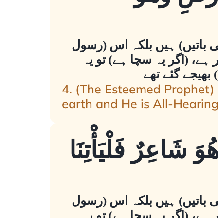
ئی باتیں) ہیں بلکہ اس (رسول
 ہے، (اگر یہ سچا ہے) تو یہ
بھیجے گئے تھے
4. (The Esteemed Prophet) 
earth and He is All-Hearing
وَ شَاعِرٌ فَلْيَأْتِنَا
ئی باتیں) ہیں بلکہ اس (رسول
 ہے، (اگر یہ سچا ہے) تو یہ