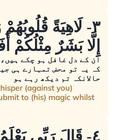
٣- لَاهِيَةً قُلُوبُهُم
إِلَّا بَشَرٌ مِثْلُكُمْ أَ
ان کے دل غافل ہو چکے ہیں، 
کہ یہ تو محض تمہارے ہی جیس
حالانکہ تم دیکھ رہے ہو
hisper (against you)
ubmit to (his) magic whilst
٤- قَالَ رَبِّي يَعْلَ