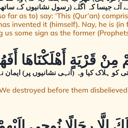
 آئے جیسا کہ اگلے (رسول نشانیوں کے ساتھ) 
 far as to) say: ‘This (Qur’an) compris
 invented it (himself). Nay, he is (in fa
ng us some sign as the former (Prophets
و ہلاک کیا وہ (انہی نشانیوں پر) ایمان نہیں
 destroyed before them disbelieved (in
ْلَكَ إِلَّا رِجَالًا نُوحِي إِلَيْهِ