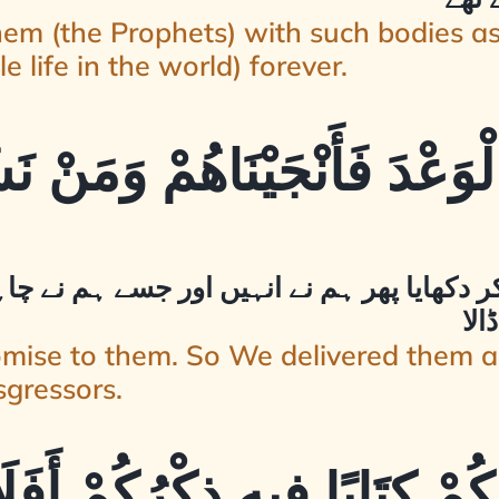
hem (the Prophets) with such bodies as
le life in the world) forever.
ْوَعْدَ فَأَنْجَيْنَاهُمْ وَمَنْ نَش
کر دکھایا پھر ہم نے انہیں اور جسے ہم نے چ
الا
romise to them. So We delivered them
gressors.