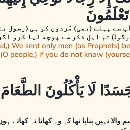
 تَعْلَمُونَ
 آپ سے پہلے (بھی) مَردوں کو ہی (رسول ب
گو!) تم اہلِ ذکر سے پوچھ لیا کرو اگر
d,) We sent only men (as Prophets) be
(O people,) if you do not know (yourse
جَسَدًا لَا يَأْكُلُونَ الطَّعَامَ
 والا نہیں بنایا تھا کہ وہ کھانا نہ کھاتے ہو
 تھے