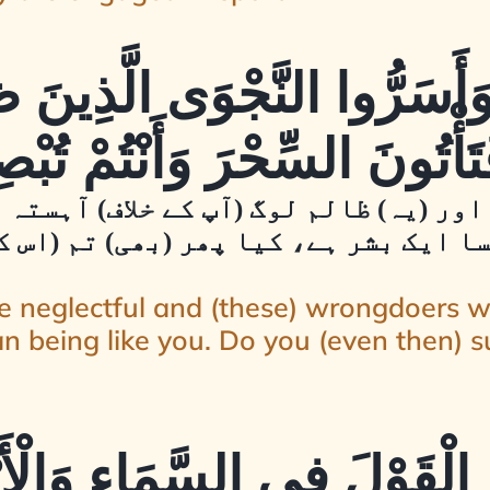
ْ وَأَسَرُّوا النَّجْوَى الَّذِينَ 
فَتَأْتُونَ السِّحْرَ وَأَنْتُمْ تُب
اور (یہ) ظالم لوگ (آپ کے خلاف) آہست
ا ایک بشر ہے، کیا پھر (بھی) تم (اس ک
e neglectful and (these) wrongdoers w
an being like you. Do you (even then) s
مُ الْقَوْلَ فِي السَّمَاءِ وَالْأ