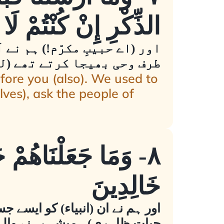
الذِّكْرِ إِنْ كُنْتُمْ لَا
اور (اے حبیبِ مکرّم!) ہم نے
طرف وحی بھیجا کرتے تھے (لو
fore you (also). We used to
lves), ask the people of
٨- وَمَا جَعَلْنَاهُمْ 
خَالِدِينَ
اور ہم نے ان (انبیاء) کو ایسے جسم
حیاتِ ظاہری) ہمیشہ رہنے والے