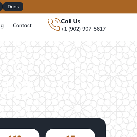
Duas
Call Us
og
Contact
+1 (902) 907-5617
(سُوۡرَةُ ٱلْأَنْبِيَاء)