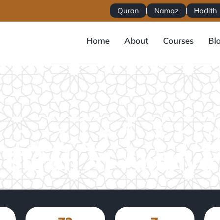
Quran
Namaz
Hadith
Home
About
Courses
Bl
Surah Al-Ambiya