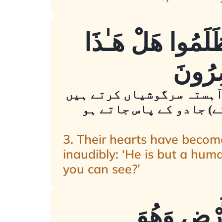
ظَلَمُوا هَلْ هَـٰذَا
ْصِرُونَ
ہ آہستہ سرگوشیاں کرتے ہیں
ے) جادو کے پاس جاتے ہو
3. Their hearts have becom
inaudibly: ‘He is but a hum
you can see?’
َرْضِ وَهُوَ