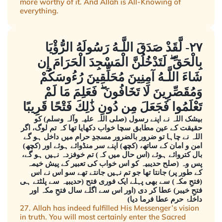
more worthy of it. And Allah is All-Knowing of
everything.
٢٧- لَّقَدْ صَدَقَ اللَّـهُ رَسُولَهُ الرُّؤْيَا
بِالْحَقِّ ۖ لَتَدْخُلُنَّ الْمَسْجِدَ الْحَرَامَ إِن
شَاءَ اللَّـهُ آمِنِينَ مُحَلِّقِينَ رُءُوسَكُمْ
وَمُقَصِّرِينَ لَا تَخَافُونَ ۖ فَعَلِمَ مَا لَمْ
تَعْلَمُوا فَجَعَلَ مِن دُونِ ذَٰلِكَ فَتْحًا قَرِيبًا
بیشک اللہ نے اپنے رسول (صلی اللہ علیہ وآلہ وسلم) کو
حقیقت کے عین مطابق سچا خواب دکھایا تھا کہ تم لوگ، اگر
اللہ نے چاہا تو ضرور بالضرور مسجدِ حرام میں داخل ہو گے
امن و امان کے ساتھ، (کچھ) اپنے سر منڈوائے ہوئے اور (کچھ)
بال کتروائے ہوئے (اس حال میں کہ) تم خوفزدہ نہیں ہو گے،
پس وہ (صلح حدیبیہ کو اس خواب کی تعبیر کے پیش خیمہ
کے طور پر) جانتا تھا جو تم نہیں جانتے تھے سو اس نے اس
(فتحِ مکہ) سے بھی پہلے ایک فوری فتح (حدیبیہ سے پلٹتے ہی
فتحِ خیبر) عطا کر دی (اور اس سے اگلے سال فتحِ مکہ اور
داخلۂ حرم عطا فرما دیا)
27. Allah has indeed fulfilled His Messenger’s vision
in truth. You will most certainly enter the Sacred