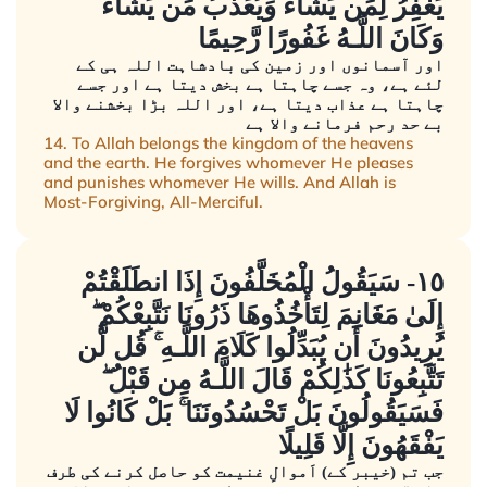
يَغْفِرُ لِمَن يَشَاءُ وَيُعَذِّبُ مَن يَشَاءُ ۚ
وَكَانَ اللَّـهُ غَفُورًا رَّحِيمًا
اور آسمانوں اور زمین کی بادشاہت اللہ ہی کے
لئے ہے، وہ جسے چاہتا ہے بخش دیتا ہے اور جسے
چاہتا ہے عذاب دیتا ہے، اور اللہ بڑا بخشنے والا
بے حد رحم فرمانے والا ہے
14. To Allah belongs the kingdom of the heavens
and the earth. He forgives whomever He pleases
and punishes whomever He wills. And Allah is
Most-Forgiving, All-Merciful.
١٥- سَيَقُولُ الْمُخَلَّفُونَ إِذَا انطَلَقْتُمْ
إِلَىٰ مَغَانِمَ لِتَأْخُذُوهَا ذَرُونَا نَتَّبِعْكُمْ ۖ
يُرِيدُونَ أَن يُبَدِّلُوا كَلَامَ اللَّـهِ ۚ قُل لَّن
تَتَّبِعُونَا كَذَٰلِكُمْ قَالَ اللَّـهُ مِن قَبْلُ ۖ
فَسَيَقُولُونَ بَلْ تَحْسُدُونَنَا ۚ بَلْ كَانُوا لَا
يَفْقَهُونَ إِلَّا قَلِيلًا
جب تم (خیبر کے) اَموالِ غنیمت کو حاصل کرنے کی طرف