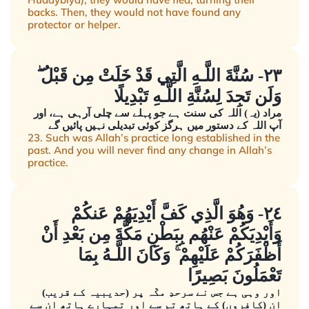
backs. Then, they would not have found any
protector or helper.
٢٣- سُنَّةَ اللَّـهِ الَّتِي قَدْ خَلَتْ مِن قَبْلُ ۖ
وَلَن تَجِدَ لِسُنَّةِ اللَّـهِ تَبْدِيلًا
مراد (یہ) اللہ کی سنت ہے جو پہلے سے چلی آرہی ہے، اور
آپ اللہ کے دستور میں ہرگز کوئی تبدیلی نہیں پائیں گے
23. Such was Allah’s practice long established in the
past. And you will never find any change in Allah’s
practice.
٢٤- وَهُوَ الَّذِي كَفَّ أَيْدِيَهُمْ عَنكُمْ
وَأَيْدِيَكُمْ عَنْهُم بِبَطْنِ مَكَّةَ مِن بَعْدِ أَنْ
أَظْفَرَكُمْ عَلَيْهِمْ ۚ وَكَانَ اللَّـهُ بِمَا
تَعْمَلُونَ بَصِيرًا
اور وہی ہے جس نے سرحدِ مکّہ پر (حدیبیہ کے قریب)
ان (کافروں) کے ہاتھ تم سے اور تمہارے ہاتھ ان سے