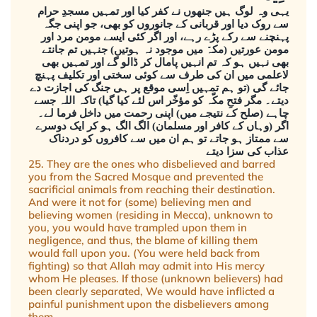
یہی وہ لوگ ہیں جنھوں نے کفر کیا اور تمہیں مسجدِ حرام
سے روک دیا اور قربانی کے جانوروں کو بھی، جو اپنی جگہ
پہنچنے سے رکے پڑے رہے، اور اگر کئی ایسے مومن مرد اور
مومن عورتیں (مکہّ میں موجود نہ ہوتیں) جنہیں تم جانتے
بھی نہیں ہو کہ تم انہیں پامال کر ڈالو گے اور تمہیں بھی
لاعلمی میں ان کی طرف سے کوئی سختی اور تکلیف پہنچ
جائے گی (تو ہم تمہیں اِسی موقع پر ہی جنگ کی اجازت دے
دیتے۔ مگر فتحِ مکّہ کو مؤخّر اس لئے کیا گیا) تاکہ اللہ جسے
چاہے (صلح کے نتیجے میں) اپنی رحمت میں داخل فرما لے۔
اگر (وہاں کے کافر اور مسلمان) الگ الگ ہو کر ایک دوسرے
سے ممتاز ہو جاتے تو ہم ان میں سے کافروں کو دردناک
عذاب کی سزا دیتے
25. They are the ones who disbelieved and barred
you from the Sacred Mosque and prevented the
sacrificial animals from reaching their destination.
And were it not for (some) believing men and
believing women (residing in Mecca), unknown to
you, you would have trampled upon them in
negligence, and thus, the blame of killing them
would fall upon you. (You were held back from
fighting) so that Allah may admit into His mercy
whom He pleases. If those (unknown believers) had
been clearly separated, We would have inflicted a
painful punishment upon the disbelievers among
them.