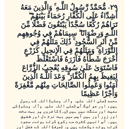
٢٩- مُّحَمَّدٌ رَّسُولُ اللَّـهِ ۚ وَالَّذِينَ مَعَهُ
أَشِدَّاءُ عَلَى الْكُفَّارِ رُحَمَاءُ بَيْنَهُمْ ۖ
تَرَاهُمْ رُكَّعًا سُجَّدًا يَبْتَغُونَ فَضْلًا مِّنَ
اللَّـهِ وَرِضْوَانًا ۖ سِيمَاهُمْ فِي وُجُوهِهِم
مِّنْ أَثَرِ السُّجُودِ ۚ ذَٰلِكَ مَثَلُهُمْ فِي
التَّوْرَاةِ ۚ وَمَثَلُهُمْ فِي الْإِنجِيلِ كَزَرْعٍ
أَخْرَجَ شَطْأَهُ فَآزَرَهُ فَاسْتَغْلَظَ
فَاسْتَوَىٰ عَلَىٰ سُوقِهِ يُعْجِبُ الزُّرَّاعَ
لِيَغِيظَ بِهِمُ الْكُفَّارَ ۗ وَعَدَ اللَّـهُ الَّذِينَ
آمَنُوا وَعَمِلُوا الصَّالِحَاتِ مِنْهُم مَّغْفِرَةً
وَأَجْرًا عَظِيمًا
محمد (صلی اللہ علیہ وآلہ وسلم) اللہ کے رسول
ہیں، اور جو لوگ آپ (صلی اللہ علیہ وآلہ وسلم) کی
معیت اور سنگت میں ہیں (وہ) کافروں پر بہت سخت
اور زور آور ہیں آپس میں بہت نرم دل اور شفیق
ہیں۔ آپ انہیں کثرت سے رکوع کرتے ہوئے، سجود
کرتے ہوئے دیکھتے ہیں وہ (صرف) اللہ کے فضل اور