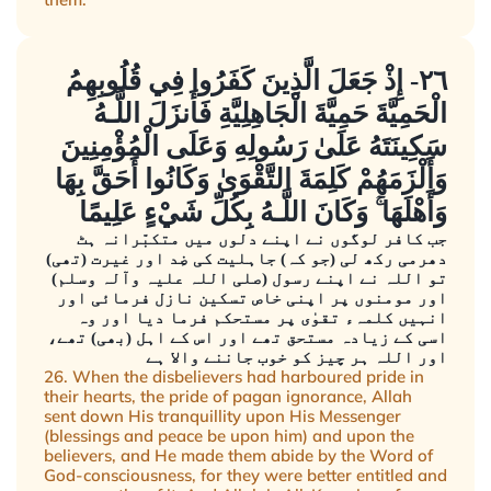
٢٦- إِذْ جَعَلَ الَّذِينَ كَفَرُوا فِي قُلُوبِهِمُ
الْحَمِيَّةَ حَمِيَّةَ الْجَاهِلِيَّةِ فَأَنزَلَ اللَّـهُ
سَكِينَتَهُ عَلَىٰ رَسُولِهِ وَعَلَى الْمُؤْمِنِينَ
وَأَلْزَمَهُمْ كَلِمَةَ التَّقْوَىٰ وَكَانُوا أَحَقَّ بِهَا
وَأَهْلَهَا ۚ وَكَانَ اللَّـهُ بِكُلِّ شَيْءٍ عَلِيمًا
جب کافر لوگوں نے اپنے دلوں میں متکبّرانہ ہٹ
دھرمی رکھ لی (جو کہ) جاہلیت کی ضِد اور غیرت (تھی)
تو اللہ نے اپنے رسول (صلی اللہ علیہ وآلہ وسلم)
اور مومنوں پر اپنی خاص تسکین نازل فرمائی اور
انہیں کلمہء تقوٰی پر مستحکم فرما دیا اور وہ
اسی کے زیادہ مستحق تھے اور اس کے اہل (بھی) تھے،
اور اللہ ہر چیز کو خوب جاننے والا ہے
26. When the disbelievers had harboured pride in
their hearts, the pride of pagan ignorance, Allah
sent down His tranquillity upon His Messenger
(blessings and peace be upon him) and upon the
believers, and He made them abide by the Word of
God-consciousness, for they were better entitled and