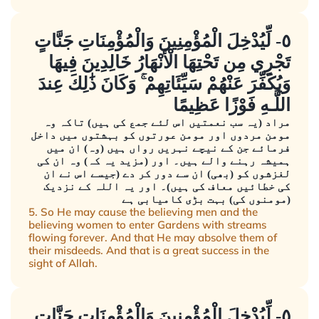
٥- لِّيُدْخِلَ الْمُؤْمِنِينَ وَالْمُؤْمِنَاتِ جَنَّاتٍ
تَجْرِي مِن تَحْتِهَا الْأَنْهَارُ خَالِدِينَ فِيهَا
وَيُكَفِّرَ عَنْهُمْ سَيِّئَاتِهِمْ ۚ وَكَانَ ذَٰلِكَ عِندَ
اللَّـهِ فَوْزًا عَظِيمًا
مراد (یہ سب نعمتیں اس لئے جمع کی ہیں) تاکہ وہ
مومن مردوں اور مومن عورتوں کو بہشتوں میں داخل
فرمائے جن کے نیچے نہریں رواں ہیں (وہ) ان میں
ہمیشہ رہنے والے ہیں۔ اور (مزید یہ کہ) وہ ان کی
لغزشوں کو (بھی) ان سے دور کر دے (جیسے اس نے ان
کی خطائیں معاف کی ہیں)۔ اور یہ اللہ کے نزدیک
(مومنوں کی) بہت بڑی کامیابی ہے
5. So He may cause the believing men and the
believing women to enter Gardens with streams
flowing forever. And that He may absolve them of
their misdeeds. And that is a great success in the
sight of Allah.
٥- لِّيُدْخِلَ الْمُؤْمِنِينَ وَالْمُؤْمِنَاتِ جَنَّاتٍ