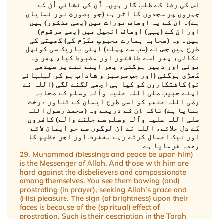
اس کی رضا کے طلب گار ہیں۔ اُن کی نشانی اُن کے
چہروں پر سجدوں کا اثر ہے (جو بصورتِ نور نمایاں
ہے)۔ ان کے یہ اوصاف تورات میں (بھی مذکور) ہیں
اور ان کے (یہی) اوصاف انجیل میں (بھی مرقوم)
ہیں۔ وہ (صحابہ ہمارے محبوبِ مکرّم کی) کھیتی کی
طرح ہیں جس نے (سب سے پہلے) اپنی باریک سی کونپل
نکالی، پھر اسے طاقتور اور مضبوط کیا، پھر وہ
موٹی اور دبیز ہوگئی، پھر اپنے تنے پر سیدھی
کھڑی ہوگئی (اور جب سرسبز و شاداب ہو کر لہلہائی
تو) کاشتکاروں کو کیا ہی اچھی لگنے لگی (اللہ نے
اپنے حبیب صلی اللہ علیہ وآلہ وسلم کے صحابہ
رضی اللہ عنھم کو اسی طرح ایمان کے تناور درخت
بنایا ہے) تاکہ اِن کے ذریعے وہ (محمد رسول اللہ
صلی اللہ علیہ وآلہ وسلم سے جلنے والے) کافروں
کے دل جلائے، اللہ نے ان لوگوں سے جو ایمان لائے
اور نیک اعمال کرتے رہے مغفرت اور اجرِ عظیم کا
وعدہ فرمایا ہے
29. Muhammad (blessings and peace be upon him)
is the Messenger of Allah. And those with him are
hard against the disbelievers and compassionate
among themselves. You see them bowing (and)
prostrating (in prayer), seeking Allah’s grace and
(His) pleasure. The sign (of brightness) upon their
faces is because of the (spiritual) effect of
prostration. Such is their description in the Torah