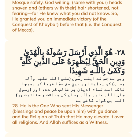
Mosque safely, God willing, (some with your) heads
shaven and (others with their) hair shortened, not
fearing—for He knew what you did not know. So,
He granted you an immediate victory (of the
Conquest of Khaybar) before that (i.e. the Conquest
of Mecca).
٢٨- هُوَ الَّذِي أَرْسَلَ رَسُولَهُ بِالْهُدَىٰ
وَدِينِ الْحَقِّ لِيُظْهِرَهُ عَلَى الدِّينِ كُلِّهِ ۚ
وَكَفَىٰ بِاللَّـهِ شَهِيدًا
وہی ہے جس نے اپنے رسول (صلی اللہ علیہ وآلہ
وسلم) کو ہدایت اور دینِ حق عطا فرما کر بھیجا
تاکہ اسے تمام ادیان پر غالب کر دے، اور (رسول
صلی اللہ علیہ وآلہ وسلم کی صداقت و حقانیت پر)
اللہ ہی گواہ کافی ہے
28. He is the One Who sent His Messenger
(blessings and peace be upon him) with guidance
and the Religion of Truth that He may elevate it over
all religions. And Allah suffices as a Witness.