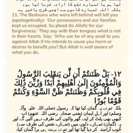
لیا ہو یا تمہارے نفع کا ارادہ فرما لیا ہو،
بلکہ اللہ تمہارے کاموں سے اچھی طرح باخبر ہے
11. The Bedouins who were left behind will tell you
(apologetically): ‘Our possessions and our families
kept us occupied. So plead (to Allah) for our
forgiveness.’ They say with their tongues what is not
in their hearts. Say: ‘Who can be of any avail to you
against Allah if He intends to cause you harm or
desires to benefit you? But Allah is well aware of
what you do.
١٢- بَلْ ظَنَنتُمْ أَن لَّن يَنقَلِبَ الرَّسُولُ
وَالْمُؤْمِنُونَ إِلَىٰ أَهْلِيهِمْ أَبَدًا وَزُيِّنَ ذَٰلِكَ
فِي قُلُوبِكُمْ وَظَنَنتُمْ ظَنَّ السَّوْءِ وَكُنتُمْ
قَوْمًا بُورًا
بلکہ تم نے یہ گمان کیا تھا کہ رسول (صلی اللہ علیہ وآلہ
وسلم) اور اہلِ ایمان (یعنی صحابہ رضی اللہ عنھم) اب
کبھی بھی پلٹ کر اپنے گھر والوں کی طرف نہیں آئیں گے اور
یہ (گمان) تمہارے دلوں میں (تمہارے نفس کی طرف سے)
خُوب آراستہ کر دیا گیا تھا اور تم نے بہت ہی برا گمان کیا،