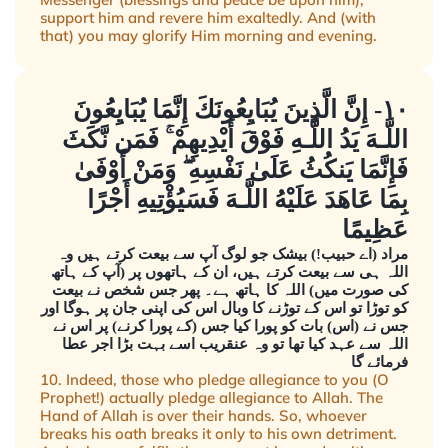
support him and revere him exaltedly. And (with
that) you may glorify Him morning and evening.
١٠- إِنَّ الَّذِينَ يُبَايِعُونَكَ إِنَّمَا يُبَايِعُونَ
اللَّـهَ يَدُ اللَّـهِ فَوْقَ أَيْدِيهِمْ ۚ فَمَن نَّكَثَ
فَإِنَّمَا يَنكُثُ عَلَىٰ نَفْسِهِ ۖ وَمَنْ أَوْفَىٰ
بِمَا عَاهَدَ عَلَيْهُ اللَّـهَ فَسَيُؤْتِيهِ أَجْرًا
عَظِيمًا
مراد (اے حبیب!) بیشک جو لوگ آپ سے بیعت کرتے ہیں وہ
اللہ ہی سے بیعت کرتے ہیں، ان کے ہاتھوں پر (آپ کے ہاتھ
کی صورت میں) اللہ کا ہاتھ ہے۔ پھر جس شخص نے بیعت
کو توڑا تو اس کے توڑنے کا وبال اس کی اپنی جان پر ہوگا اور
جس نے (اس) بات کو پورا کیا جس (کے پورا کرنے) پر اس نے
اللہ سے عہد کیا تھا تو وہ عنقریب اسے بہت بڑا اجر عطا
فرمائے گا
10. Indeed, those who pledge allegiance to you (O
Prophet!) actually pledge allegiance to Allah. The
Hand of Allah is over their hands. So, whoever
breaks his oath breaks it only to his own detriment.