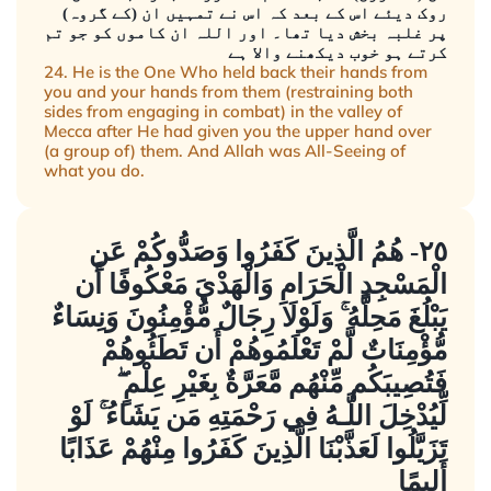
روک دیئے اس کے بعد کہ اس نے تمہیں ان (کے گروہ)
پر غلبہ بخش دیا تھا۔ اور اللہ ان کاموں کو جو تم
کرتے ہو خوب دیکھنے والا ہے
24. He is the One Who held back their hands from
you and your hands from them (restraining both
sides from engaging in combat) in the valley of
Mecca after He had given you the upper hand over
(a group of) them. And Allah was All-Seeing of
what you do.
٢٥- هُمُ الَّذِينَ كَفَرُوا وَصَدُّوكُمْ عَنِ
الْمَسْجِدِ الْحَرَامِ وَالْهَدْيَ مَعْكُوفًا أَن
يَبْلُغَ مَحِلَّهُ ۚ وَلَوْلَا رِجَالٌ مُّؤْمِنُونَ وَنِسَاءٌ
مُّؤْمِنَاتٌ لَّمْ تَعْلَمُوهُمْ أَن تَطَئُوهُمْ
فَتُصِيبَكُم مِّنْهُم مَّعَرَّةٌ بِغَيْرِ عِلْمٍ ۖ
لِّيُدْخِلَ اللَّـهُ فِي رَحْمَتِهِ مَن يَشَاءُ ۚ لَوْ
تَزَيَّلُوا لَعَذَّبْنَا الَّذِينَ كَفَرُوا مِنْهُمْ عَذَابًا
أَلِيمًا