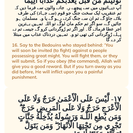
تَوَلَّيْتُم مِّن قَبْلُ يُعَذِّبْكُمْ عَذَابًا أَلِيمًا
آپ دیہاتیوں میں سے پیچھے رہ جانے والوں سے فرما دیں کہ
تم عنقریب ایک سخت جنگ جو قوم (سے جہاد) کی طرف
بلائے جاؤ گے تم ان سے جنگ کرتے رہو گے یا وہ مسلمان ہو
جائیں گے، سو اگر تم حکم مان لوگے تو اللہ تمہیں بہترین
اجر عطا فرمائے گا۔ اور اگر تم رُوگردانی کرو گے جیسے تم نے
پہلے رُوگردانی کی تھی تو وہ تمہیں دردناک عذاب میں مبتلا
کر دے گا
16. Say to the Bedouins who stayed behind: ‘You
will soon be invited (to fight) against a people
possessing great might. You will fight them, or they
will submit. So if you obey (the command), Allah will
give you a good reward. But if you turn away as you
did before, He will inflict upon you a painful
punishment.
١٧- لَّيْسَ عَلَى الْأَعْمَىٰ حَرَجٌ وَلَا عَلَى
الْأَعْرَجِ حَرَجٌ وَلَا عَلَى الْمَرِيضِ حَرَجٌ ۗ
وَمَن يُطِعِ اللَّـهَ وَرَسُولَهُ يُدْخِلْهُ جَنَّاتٍ
تَجْرِي مِن تَحْتِهَا الْأَنْهَارُ ۖ وَمَن يَتَوَلَّ