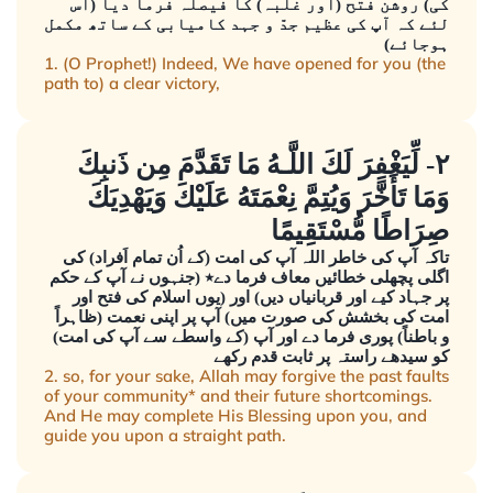
کی) روشن فتح (اور غلبہ) کا فیصلہ فرما دیا (اس
لئے کہ آپ کی عظیم جدّ و جہد کامیابی کے ساتھ مکمل
ہوجائے)
1. (O Prophet!) Indeed, We have opened for you (the
path to) a clear victory,
٢- لِّيَغْفِرَ لَكَ اللَّـهُ مَا تَقَدَّمَ مِن ذَنبِكَ
وَمَا تَأَخَّرَ وَيُتِمَّ نِعْمَتَهُ عَلَيْكَ وَيَهْدِيَكَ
صِرَاطًا مُّسْتَقِيمًا
تاکہ آپ کی خاطر اللہ آپ کی امت (کے اُن تمام اَفراد) کی
اگلی پچھلی خطائیں معاف فرما دے٭ (جنہوں نے آپ کے حکم
پر جہاد کیے اور قربانیاں دیں) اور (یوں اسلام کی فتح اور
امت کی بخشش کی صورت میں) آپ پر اپنی نعمت (ظاہراً
و باطناً) پوری فرما دے اور آپ (کے واسطے سے آپ کی امت)
کو سیدھے راستہ پر ثابت قدم رکھے
2. so, for your sake, Allah may forgive the past faults
of your community* and their future shortcomings.
And He may complete His Blessing upon you, and
guide you upon a straight path.