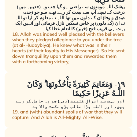
بیشک اللہ مومنوں سے راضی ہو گیا جب وہ (حدیبیہ میں)
درخت کے نیچے آپ سے بیعت کر رہے تھے، سو جو (جذبۂ
صِدق و وفا) ان کے دلوں میں تھا اللہ نے معلوم کر لیا تو اللہ
نے ان (کے دلوں) پر خاص تسکین نازل فرمائی اور انہیں ایک
بہت ہی قریب فتحِ (خیبر) کا انعام عطا کیا
18. Allah was indeed well pleased with the believers
when they pledged allegiance to you under the tree
(at al-Hudaybiya). He knew what was in their
hearts (of their loyalty to His Messenger). So He sent
down tranquillity upon them and rewarded them
with a forthcoming victory,
١٩- وَمَغَانِمَ كَثِيرَةً يَأْخُذُونَهَا ۗ وَكَانَ
اللَّـهُ عَزِيزًا حَكِيمًا
اور بہت سے اموالِ غنیمت (بھی) جو وہ حاصل کر رہے
ہیں، اور اللہ بڑا غالب بڑی حکمت والا ہے
19. and (with) abundant spoils of war that they will
capture. And Allah is All-Mighty, All-Wise.