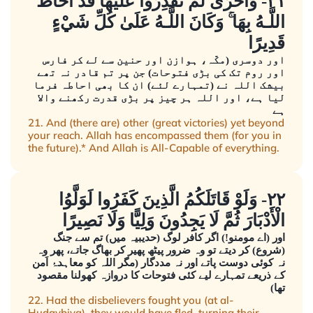
٢١- وَأُخْرَىٰ لَمْ تَقْدِرُوا عَلَيْهَا قَدْ أَحَاطَ
اللَّـهُ بِهَا ۚ وَكَانَ اللَّـهُ عَلَىٰ كُلِّ شَيْءٍ
قَدِيرًا
اور دوسری (مکّہ، ہوازن اور حنین سے لے کر فارس
اور روم تک کی بڑی فتوحات) جن پر تم قادر نہ تھے
بیشک اللہ نے (تمہارے لئے) ان کا بھی احاطہ فرما
لیا ہے، اور اللہ ہر چیز پر بڑی قدرت رکھنے والا
ہے
21. And (there are) other (great victories) yet beyond
your reach. Allah has encompassed them (for you in
the future).* And Allah is All-Capable of everything.
٢٢- وَلَوْ قَاتَلَكُمُ الَّذِينَ كَفَرُوا لَوَلَّوُا
الْأَدْبَارَ ثُمَّ لَا يَجِدُونَ وَلِيًّا وَلَا نَصِيرًا
اور (اے مومنو!) اگر کافر لوگ (حدیبیہ میں) تم سے جنگ
(شروع) کر دیتے تو وہ ضرور پیٹھ پھیر کر بھاگ جاتے، پھر وہ
نہ کوئی دوست پاتے اور نہ مددگار (مگر اللہ کو معاہدۂ اَمن
کے ذریعے تمہارے لیے کئی فتوحات کا دروازہ کھولنا مقصود
تھا)
22. Had the disbelievers fought you (at al-
Hudaybiya), they would have fled, turning their