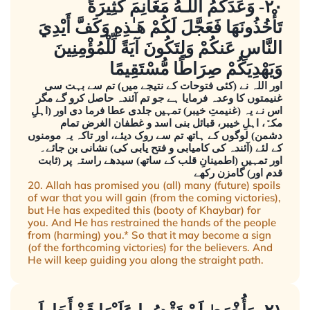
٢٠- وَعَدَكُمُ اللَّـهُ مَغَانِمَ كَثِيرَةً
تَأْخُذُونَهَا فَعَجَّلَ لَكُمْ هَـٰذِهِ وَكَفَّ أَيْدِيَ
النَّاسِ عَنكُمْ وَلِتَكُونَ آيَةً لِّلْمُؤْمِنِينَ
وَيَهْدِيَكُمْ صِرَاطًا مُّسْتَقِيمًا
اور اللہ نے (کئی فتوحات کے نتیجے میں) تم سے بہت سی
غنیمتوں کا وعدہ فرمایا ہے جو تم آئندہ حاصل کرو گے مگر
اس نے یہ (غنیمتِ خیبر) تمہیں جلدی عطا فرما دی اور (اہلِ
مکہّ، اہلِ خیبر، قبائل بنی اسد و غطفان الغرض تمام
دشمن) لوگوں کے ہاتھ تم سے روک دیئے، اور تاکہ یہ مومنوں
کے لئے (آئندہ کی کامیابی و فتح یابی کی) نشانی بن جائے۔
اور تمہیں (اطمینانِ قلب کے ساتھ) سیدھے راستہ پر (ثابت
قدم اور) گامزن رکھے
20. Allah has promised you (all) many (future) spoils
of war that you will gain (from the coming victories),
but He has expedited this (booty of Khaybar) for
you. And He has restrained the hands of the people
from (harming) you.* So that it may become a sign
(of the forthcoming victories) for the believers. And
He will keep guiding you along the straight path.