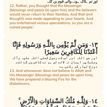
اور تم ہلاک ہونے والی قوم بن گئے
12. Rather, you thought that the Messenger
(blessings and peace be upon him) and the believers
would never return to their families. And that (evil
thought) was made appealing to your hearts. And
you entertained vicious speculations, so you are a
ruined people.’
١٣- وَمَن لَّمْ يُؤْمِن بِاللَّـهِ وَرَسُولِهِ فَإِنَّا
أَعْتَدْنَا لِلْكَافِرِينَ سَعِيرًا
اور جو اللہ اور اس کے رسول (صلی اللہ علیہ وآلہ
وسلم) پر ایمان نہ لائے تو ہم نے کافروں کے لئے
دوزخ تیار کر رکھی ہے
13. And whosoever does not believe in Allah and
His Messenger (blessings and peace be upon him),
We have prepared a blazing Fire for the
disbelievers.
١٤- وَلِلَّـهِ مُلْكُ السَّمَاوَاتِ وَالْأَرْضِ ۚ