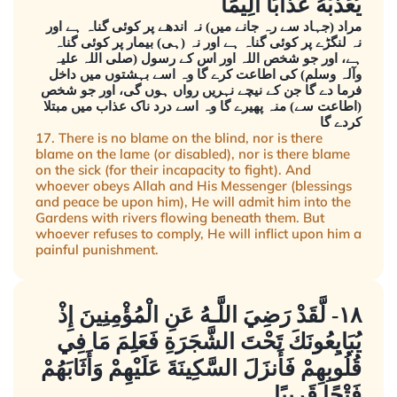
يُعَذِّبْهُ عَذَابًا أَلِيمًا
مراد (جہاد سے رہ جانے میں) نہ اندھے پر کوئی گناہ ہے اور
نہ لنگڑے پر کوئی گناہ ہے اور نہ (ہی) بیمار پر کوئی گناہ
ہے، اور جو شخص اللہ اور اس کے رسول (صلی اللہ علیہ
وآلہ وسلم) کی اطاعت کرے گا وہ اسے بہشتوں میں داخل
فرما دے گا جن کے نیچے نہریں رواں ہوں گی، اور جو شخص
(اطاعت سے) منہ پھیرے گا وہ اسے درد ناک عذاب میں مبتلا
کردے گا
17. There is no blame on the blind, nor is there
blame on the lame (or disabled), nor is there blame
on the sick (for their incapacity to fight). And
whoever obeys Allah and His Messenger (blessings
and peace be upon him), He will admit him into the
Gardens with rivers flowing beneath them. But
whoever refuses to comply, He will inflict upon him a
painful punishment.
١٨- لَّقَدْ رَضِيَ اللَّـهُ عَنِ الْمُؤْمِنِينَ إِذْ
يُبَايِعُونَكَ تَحْتَ الشَّجَرَةِ فَعَلِمَ مَا فِي
قُلُوبِهِمْ فَأَنزَلَ السَّكِينَةَ عَلَيْهِمْ وَأَثَابَهُمْ
فَتْحًا قَرِيبًا