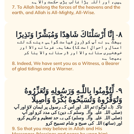
ہیں، اور اللہ بڑا غالب بڑی حکمت والا ہے
7. To Allah belong the forces of the heavens and the
earth, and Allah is All-Mighty, All-Wise.
٨- إِنَّا أَرْسَلْنَاكَ شَاهِدًا وَمُبَشِّرًا وَنَذِيرًا
بیشک ہم نے آپ کو (روزِ قیامت گواہی دینے کے لئے
اعمال و احوالِ امت کا) مشاہدہ فرمانے والا اور
خوشخبری سنانے والا اور ڈر سنانے والا بنا کر
بھیجا ہے
8. Indeed, We have sent you as a Witness, a Bearer
of glad tidings and a Warner.
٩- لِّتُؤْمِنُوا بِاللَّـهِ وَرَسُولِهِ وَتُعَزِّرُوهُ
وَتُوَقِّرُوهُ وَتُسَبِّحُوهُ بُكْرَةً وَأَصِيلًا
تاکہ (اے لوگو!) تم اللہ اور اس کے رسول پر ایمان لاؤ اور آپ
(صلی اللہ علیہ وآلہ وسلم کے دین) کی مدد کرو اور آپ
(صلی اللہ علیہ وآلہ وسلم) کی بے حد تعظیم و تکریم کرو،
اور (ساتھ) اللہ کی صبح و شام تسبیح کرو
9. So that you may believe in Allah and His
Messenger (blessings and peace be upon him),