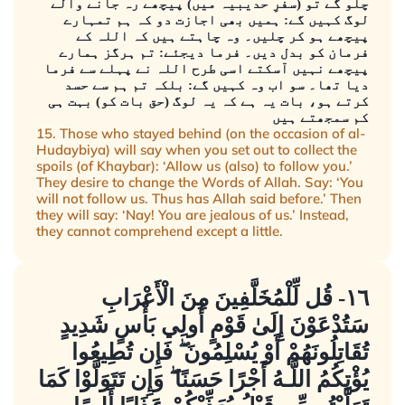
چلو گے تو (سفرِ حدیبیہ میں) پیچھے رہ جانے والے
لوگ کہیں گے: ہمیں بھی اجازت دو کہ ہم تمہارے
پیچھے ہو کر چلیں۔ وہ چاہتے ہیں کہ اللہ کے
فرمان کو بدل دیں۔ فرما دیجئے: تم ہرگز ہمارے
پیچھے نہیں آسکتے اسی طرح اللہ نے پہلے سے فرما
دیا تھا۔ سو اب وہ کہیں گے: بلکہ تم ہم سے حسد
کرتے ہو، بات یہ ہے کہ یہ لوگ (حق بات کو) بہت ہی
کم سمجھتے ہیں
15. Those who stayed behind (on the occasion of al-
Hudaybiya) will say when you set out to collect the
spoils (of Khaybar): ‘Allow us (also) to follow you.’
They desire to change the Words of Allah. Say: ‘You
will not follow us. Thus has Allah said before.’ Then
they will say: ‘Nay! You are jealous of us.’ Instead,
they cannot comprehend except a little.
١٦- قُل لِّلْمُخَلَّفِينَ مِنَ الْأَعْرَابِ
سَتُدْعَوْنَ إِلَىٰ قَوْمٍ أُولِي بَأْسٍ شَدِيدٍ
تُقَاتِلُونَهُمْ أَوْ يُسْلِمُونَ ۖ فَإِن تُطِيعُوا
يُؤْتِكُمُ اللَّـهُ أَجْرًا حَسَنًا ۖ وَإِن تَتَوَلَّوْا كَمَا