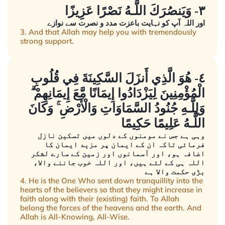
٣- وَيَنصُرَكَ اللَّـهُ نَصْرًا عَزِيزًا
اور اللہ آپ کو نہایت باعزت مدد و نصرت سے نوازے
3. And that Allah may help you with tremendously
strong support.
٤- هُوَ الَّذِي أَنزَلَ السَّكِينَةَ فِي قُلُوبِ
الْمُؤْمِنِينَ لِيَزْدَادُوا إِيمَانًا مَّعَ إِيمَانِهِمْ ۗ
وَلِلَّـهِ جُنُودُ السَّمَاوَاتِ وَالْأَرْضِ ۚ وَكَانَ
اللَّـهُ عَلِيمًا حَكِيمًا
وہی ہے جس نے مومنوں کے دلوں میں تسکین نازل
فرمائی تاکہ ان کے ایمان پر مزید ایمان کا
اضافہ ہو، اور آسمانوں اور زمین کے سارے لشکر
اللہ ہی کے لئے ہیں، اور اللہ خوب جاننے والا،
بڑی حکمت والا ہے
4. He is the One Who sent down tranquillity into the
hearts of the believers so that they might increase in
faith along with their (existing) faith. To Allah
belong the forces of the heavens and the earth. And
Allah is All-Knowing, All-Wise.