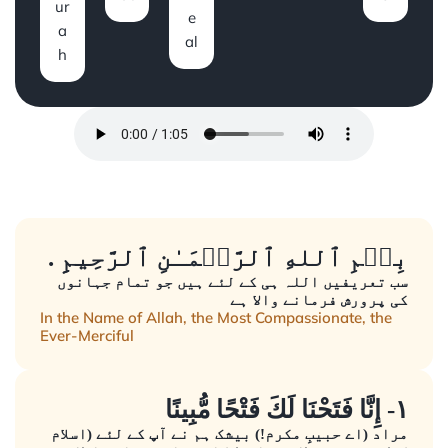
ur
e
a
al
h
. بِسۡمِ ٱللهِ ٱلرَّحۡمَـٰنِ ٱلرَّحِيمِِ
سب تعریفیں اللہ ہی کے لئے ہیں جو تمام جہانوں
کی پرورش فرمانے والا ہے
In the Name of Allah, the Most Compassionate, the
Ever-Merciful
١- إِنَّا فَتَحْنَا لَكَ فَتْحًا مُّبِينًا
مراد (اے حبیبِ مکرم!) بیشک ہم نے آپ کے لئے (اسلام