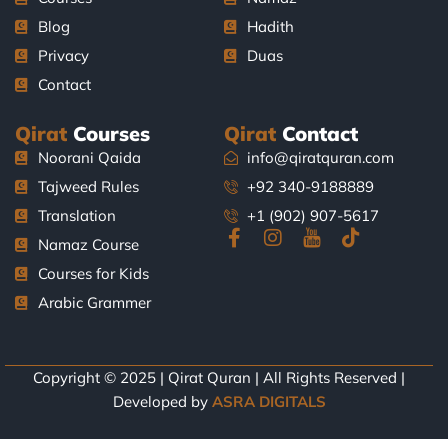
Blog
Hadith
Privacy
Duas
Contact
Qirat
Courses
Qirat
Contact
Noorani Qaida
info@qiratquran.com
Tajweed Rules
+92 340-9188889
Translation
+1 (902) 907-5617
F
I
J
T
Namaz Course
a
n
k
i
Courses for Kids
c
s
i
k
e
t
-
t
Arabic Grammer
b
a
y
o
o
g
o
k
o
r
u
k
a
t
Copyright © 2025 | Qirat Quran | All Rights Reserved |
-
m
u
Developed by
ASRA DIGITALS
f
b
e