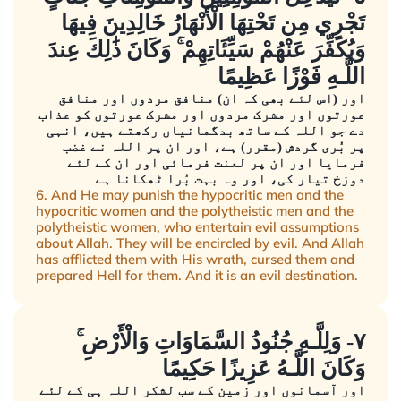
تَجْرِي مِن تَحْتِهَا الْأَنْهَارُ خَالِدِينَ فِيهَا
وَيُكَفِّرَ عَنْهُمْ سَيِّئَاتِهِمْ ۚ وَكَانَ ذَٰلِكَ عِندَ
اللَّـهِ فَوْزًا عَظِيمًا
اور (اس لئے بھی کہ ان) منافق مردوں اور منافق
عورتوں اور مشرک مردوں اور مشرک عورتوں کو عذاب
دے جو اللہ کے ساتھ بدگمانیاں رکھتے ہیں، انہی
پر بُری گردش (مقرر) ہے، اور ان پر اللہ نے غضب
فرمایا اور ان پر لعنت فرمائی اور ان کے لئے
دوزخ تیار کی، اور وہ بہت بُرا ٹھکانا ہے
6. And He may punish the hypocritic men and the
hypocritic women and the polytheistic men and the
polytheistic women, who entertain evil assumptions
about Allah. They will be encircled by evil. And Allah
has afflicted them with His wrath, cursed them and
prepared Hell for them. And it is an evil destination.
٧- وَلِلَّـهِ جُنُودُ السَّمَاوَاتِ وَالْأَرْضِ ۚ
وَكَانَ اللَّـهُ عَزِيزًا حَكِيمًا
اور آسمانوں اور زمین کے سب لشکر اللہ ہی کے لئے