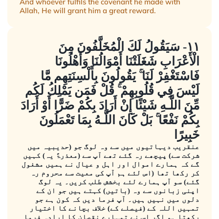
And whoever fulfils the covenant he made with
Allah, He will grant him a great reward.
١١- سَيَقُولُ لَكَ الْمُخَلَّفُونَ مِنَ
الْأَعْرَابِ شَغَلَتْنَا أَمْوَالُنَا وَأَهْلُونَا
فَاسْتَغْفِرْ لَنَا ۚ يَقُولُونَ بِأَلْسِنَتِهِم مَّا
لَيْسَ فِي قُلُوبِهِمْ ۚ قُلْ فَمَن يَمْلِكُ لَكُم
مِّنَ اللَّـهِ شَيْئًا إِنْ أَرَادَ بِكُمْ ضَرًّا أَوْ أَرَادَ
بِكُمْ نَفْعًا ۚ بَلْ كَانَ اللَّـهُ بِمَا تَعْمَلُونَ
خَبِيرًا
عنقریب دیہاتیوں میں سے وہ لوگ جو (حدیبیہ میں
شرکت سے) پیچھے رہ گئے تھے آپ سے (معذرۃً یہ) کہیں
گے کہ ہمارے اموال اور اہل و عیال نے ہمیں مشغول
کر رکھا تھا (اس لئے ہم آپ کی معیت سے محروم رہ
گئے) سو آپ ہمارے لئے بخشش طلب کریں۔ یہ لوگ
اپنی زبانوں سے وہ (باتیں) کہتے ہیں جو ان کے
دلوں میں نہیں ہیں۔ آپ فرما دیں کہ کون ہے جو
تمہیں اللہ کے (فیصلے کے) خلاف بچانے کا اختیار
رکھتا ہو اگر اس نے تمہارے نقصان کا ارادہ فرما