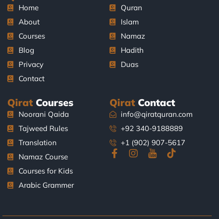
Home
Quran
About
Islam
Courses
Namaz
Blog
Hadith
Privacy
Duas
Contact
Qirat
Courses
Qirat
Contact
Noorani Qaida
info@qiratquran.com
Tajweed Rules
+92 340-9188889
Translation
+1 (902) 907-5617
F
I
J
T
Namaz Course
a
n
k
i
Courses for Kids
c
s
i
k
e
t
-
t
Arabic Grammer
b
a
y
o
o
g
o
k
o
r
u