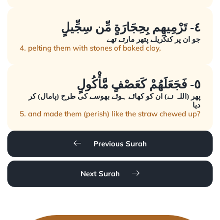
٤- تَرْمِيهِم بِحِجَارَةٍ مِّن سِجِّيلٍ
جو ان پر کنکریلے پتھر مارتے تھے
4. pelting them with stones of baked clay,
٥- فَجَعَلَهُمْ كَعَصْفٍ مَّأْكُولٍ
پھر (اللہ نے) ان کو کھائے ہوئے بھوسے کی طرح (پامال) کر
دیا
5. and made them (perish) like the straw chewed up?
Previous Surah
Next Surah