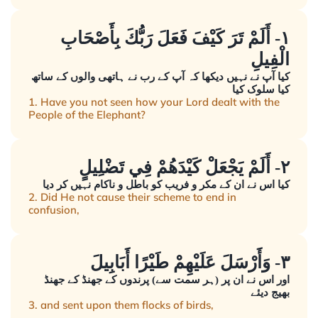
١- أَلَمْ تَرَ كَيْفَ فَعَلَ رَبُّكَ بِأَصْحَابِ
الْفِيلِ
کیا آپ نے نہیں دیکھا کہ آپ کے رب نے ہاتھی والوں کے ساتھ
کیا سلوک کیا
1. Have you not seen how your Lord dealt with the
People of the Elephant?
٢- أَلَمْ يَجْعَلْ كَيْدَهُمْ فِي تَضْلِيلٍ
کیا اس نے ان کے مکر و فریب کو باطل و ناکام نہیں کر دیا
2. Did He not cause their scheme to end in
confusion,
٣- وَأَرْسَلَ عَلَيْهِمْ طَيْرًا أَبَابِيلَ
اور اس نے ان پر (ہر سمت سے) پرندوں کے جھنڈ کے جھنڈ
بھیج دیئے
3. and sent upon them flocks of birds,