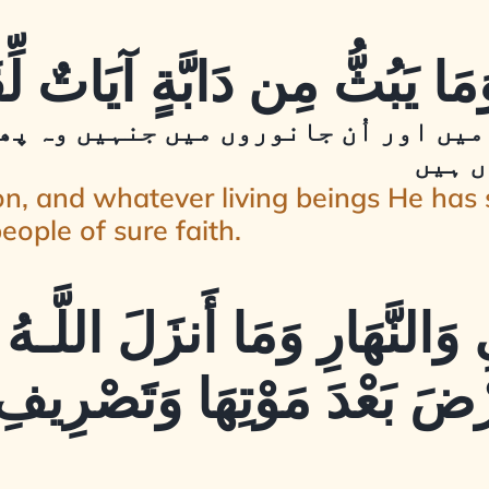
میں اور اُن جانوروں میں جنہیں وہ پھ
ں ہیں
on, and whatever living beings He has
eople of sure faith.
لِ وَالنَّهَارِ وَمَا أَنزَلَ اللَّ
أَرْضَ بَعْدَ مَوْتِهَا وَتَصْرِيفِ