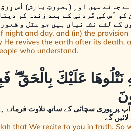
ے جانے میں اور (بصورتِ بارش) اُس رِزق
کو اُس کی مُردنی کے بعد زندہ کر دیتا
وں کے لئے نشانیاں ہیں جو عقل و شعور
of night and day, and (in) the provision 
e revives the earth after its death, an
 people who understand.
 نَتْلُوهَا عَلَيْكَ بِالْحَقِّ ۖ فَ
ونَ
آپ پر پوری سچائی کے ساتھ تلاوت فرماتے ہیں
لائیں گے
lah that We recite to you in truth. So 