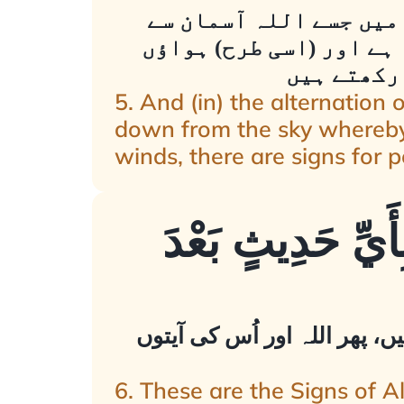
 میں جسے اللہ آسمان سے
 ہے اور (اسی طرح) ہواؤں
 رکھتے ہیں
5. And (in) the alternation 
down from the sky whereby H
winds, there are signs for
بِأَيِّ حَدِيثٍ بَعْدَ
، پھر اللہ اور اُس کی آیتوں
6. These are the Signs of Al