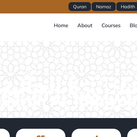
Quran
Namaz
Hadith
Home
About
Courses
Bl
Surah Al-Jathiyah