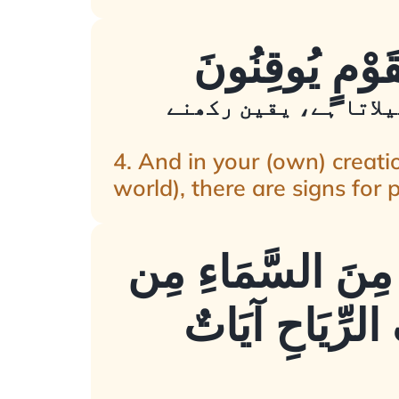
یلاتا ہے، یقین رکھنے
4. And in your (own) creati
world), there are signs for p
ـهُ مِنَ السَّمَاءِ مِن
 الرِّيَاحِ آيَاتٌ