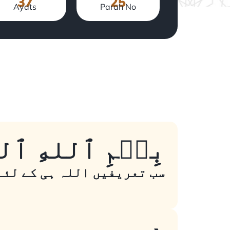
37
25
Ayats
Parah No
. بِسۡمِ ٱللهِ ٱلرَ
سب تعریفیں اللہ ہی کے لئے