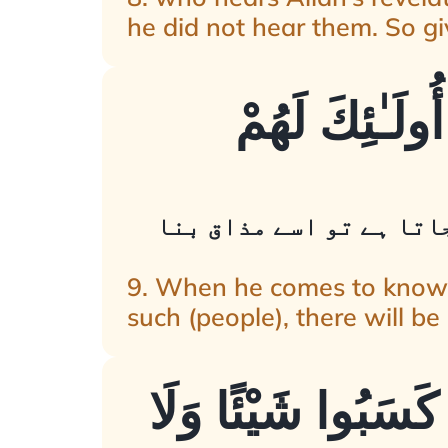
he did not hear them. So gi
أُولَـٰئِكَ لَهُمْ
جاتا ہے تو اسے مذاق بنا
9. When he comes to know 
such (people), there will b
ا كَسَبُوا شَيْئًا وَلَا