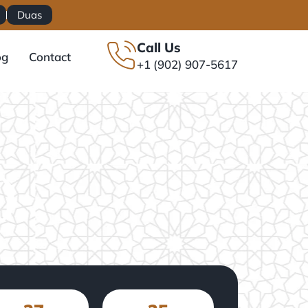
Duas
Call Us
og
Contact
+1 (902) 907-5617
(سُوۡرَةُ الجاثية)