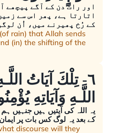
اور رات دن کے آگے پیچھے آن
اتارتا ہے، پھر اس سے زمین 
کے رُخ پھیرنے میں، اُن لوگ
(of rain) that Allah sends
d (in) the shifting of the
٦- تِلْكَ آيَاتُ اللَّـهِ
اللَّـهِ وَآيَاتِهِ يُؤْمِنُ
یہ اللہ کی آیتیں ہیں جنہیں ہم 
کے بعد یہ لوگ کس بات پر ایمان 
what discourse will they