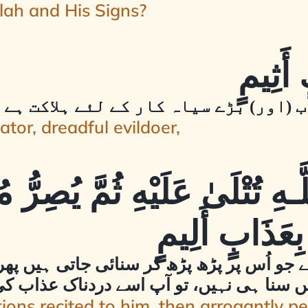
llah and His Signs?
 (اور) بڑے سیاہ کار کے لئے ہلاکت ہے
ator, dreadful evildoer,
ـهِ تُتْلَىٰ عَلَيْهِ ثُمَّ يُصِرُّ م
بِعَذَابٍ أَلِيمٍ
ہے جو اُس پر پڑھ پڑھ کر سنائی جاتی ہیں پھر 
نہیں سنا ہی نہیں، تو آپ اسے دردناک عذاب 
ons recited to him, then arrogantly persi