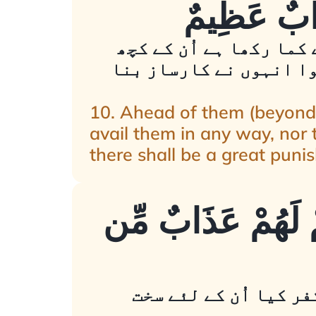
َذَابٌ عَظِيمٌ
 کما رکھا ہے اُن کے کچھ
وا انہوں نے کارساز بنا
10. Ahead of them (beyond t
avail them in any way, nor 
there shall be a great puni
ِمْ لَهُمْ عَذَابٌ مِّن
ر کیا اُن کے لئے سخت