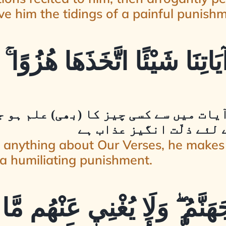
ve him the tidings of a painful punish
َاتِنَا شَيْئًا اتَّخَذَهَا هُزُوًا ۚ 
یات میں سے کسی چیز کا (بھی) علم ہو 
لئے ذلّت انگیز عذاب ہے
anything about Our Verses, he makes 
e a humiliating punishment.
َهَنَّمُ ۖ وَلَا يُغْنِي عَنْهُم مَّ