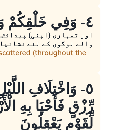
٤- وَفِي خَلْقِكُمْ وَمَا يَبُثُّ مِن دَابَّةٍ آيَاتٌ لِّقَوْمٍ يُوقِنُونَ
اور تمہاری (اپنی) پیدائش 
والے لوگوں کے لئے نشانیا
 scattered (throughout the
٥- وَاخْتِلَافِ اللَّيْ
رِّزْقٍ فَأَحْيَا بِهِ الْ
لِّقَوْمٍ يَعْقِلُونَ