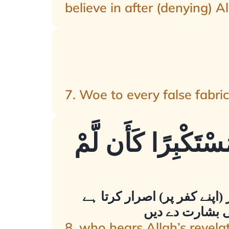
believe in after (denying) A
7. Woe to every false fabric
ُسْتَكْبِرًا كَأَن لَّمْ
(اپنے کفر پر) اصرار کرتا ہے
کی بشارت دے دیں
8. who hears Allah’s revelati