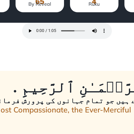
65
4
By Reveal
Ruku
ّحۡمَـٰنِ ٱلرَّحِيمِِ
 ہیں جو تمام جہانوں کی پرورش فرمانے
Most Compassionate, the Ever-Merciful