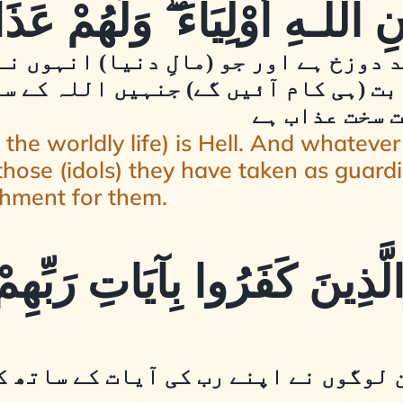
اللَّـهِ أَوْلِيَاءَ ۖ وَلَهُمْ ع
د دوزخ ہے اور جو (مالِ دنیا) انہوں نے
بت (ہی کام آئیں گے) جنہیں اللہ کے س
ت سخت عذاب ہے
he worldly life) is Hell. And whatever
those (idols) they have taken as guard
shment for them.
َالَّذِينَ كَفَرُوا بِآيَاتِ رَبِّه
 لوگوں نے اپنے رب کی آیات کے ساتھ کف