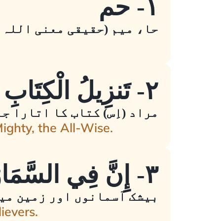
١- حم
حا، میم (حقیقی معنی اللہ 
٢- تَنزِيلُ الْكِتَابِ مِنَ اللَّـهِ الْعَزِيزِ الْحَكِيمِ
مراد (اِس) کتاب کا اتارا جا
Mighty, the All-Wise.
٣- إِنَّ فِي السَّمَاوَاتِ وَالْأَرْضِ لَآيَاتٍ لِّلْمُؤْمِنِينَ
بیشک آسمانوں اور زمین میں
ievers.