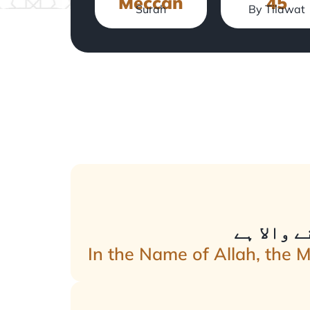
Meccan
45
Surah
By Tilawat
 والا ہے
In the Name of Allah, the 