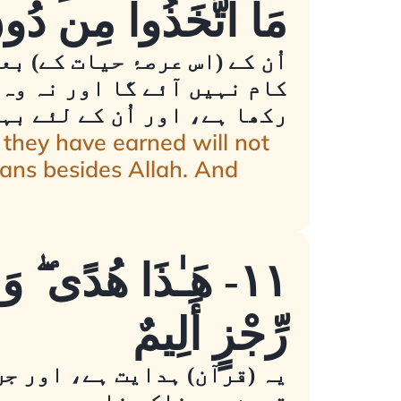
مَا اتَّخَذُوا مِن دُونِ 
اُن کے (اس عرصۂ حیات کے) بع
کام نہیں آئے گا اور نہ وہ 
رکھا ہے، اور اُن کے لئے بہ
 they have earned will not
ians besides Allah. And
١١- هَـٰذَا هُدًى ۖ و
رِّجْزٍ أَلِيمٌ
یہ (قرآن) ہدایت ہے، اور جن