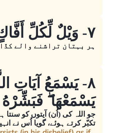
٧- وَيْلٌ لِّكُلِّ أَفَّاكٍ أَثِيمٍ
ہر بہتان تراشنے والے کذّاب
٨- يَسْمَعُ آيَاتِ اللَّ
يَسْمَعْهَا ۖ فَبَشِّرْهُ 
جو اللہ کی (اُن) آیتوں کو سنتا 
تکبّر کرتے ہوئے، گویا اُس نے ا
sts (in his disbelief) as if