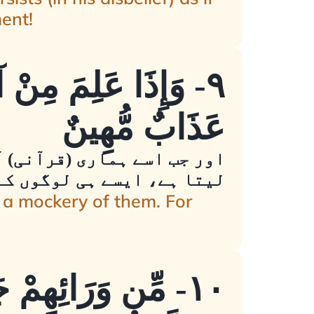
ment!
٩- وَإِذَا عَلِمَ مِنْ آي
عَذَابٌ مُّهِينٌ
اور جب اسے ہماری (قرآنی) آ
لیتا ہے، ایسے ہی لوگوں کے 
a mockery of them. For
١٠- مِّن وَرَائِهِمْ ج