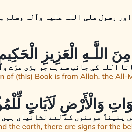
اور رسول صلی اللہ علیہ وآلہ وسلم ہ
نا اللہ کی جانب سے ہے جو بڑی عزّت وال
n of (this) Book is from Allah, the All-
 یقیناً مومنوں کے لئے نشانیاں ہیں
d the earth, there are signs for the bel