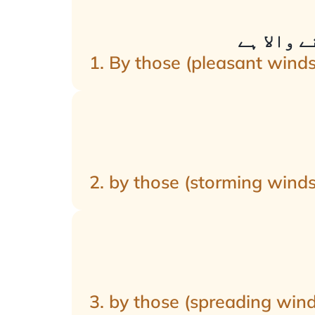
 والا ہے
1. By those (pleasant winds)
2. by those (storming winds
3. by those (spreading winds