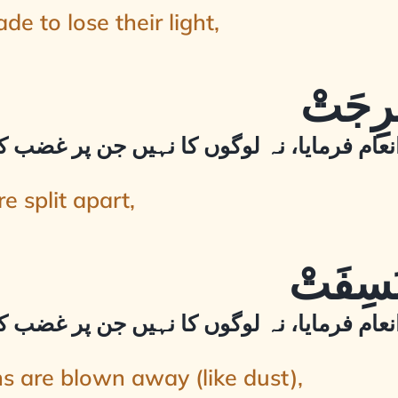
e to lose their light,
نعام فرمایا، نہ لوگوں کا نہیں جن پر غضب ک
 split apart,
نعام فرمایا، نہ لوگوں کا نہیں جن پر غضب ک
 are blown away (like dust),