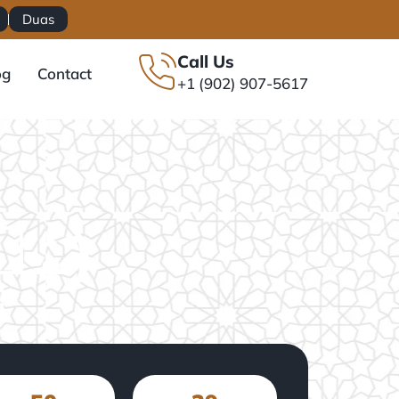
Duas
Call Us
og
Contact
+1 (902) 907-5617
(سُوۡرَةُ ٱلْمُرْسَلَات)
t