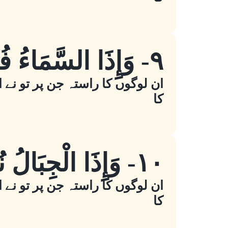
٩- وَإِذَا السَّمَاءُ فُرِجَتْ
ان لوگوں کا راستہ جن پر تو نے ا
کا
١٠- وَإِذَا الْجِبَالُ نُسِفَتْ
ان لوگوں کا راستہ جن پر تو نے ا
کا