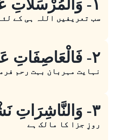
١- وَالْمُرْسَلَاتِ عُرْفًا
سب تعریفیں اللہ ہی کے لئے
٢- فَالْعَاصِفَاتِ عَصْفًا
نہایت مہربان بہت رحم فرما
٣- وَالنَّاشِرَاتِ نَشْرًا
روزِ جزا کا مالک ہے