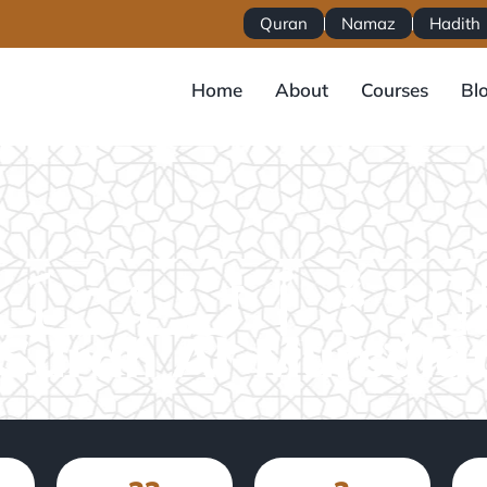
Quran
Namaz
Hadith
Home
About
Courses
Bl
Surah Al-Mursala