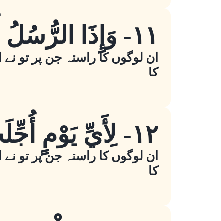
١١- وَإِذَا الرُّسُلُ أُقِّتَتْ
ان لوگوں کا راستہ جن پر تو نے ا
کا
١٢- لِأَيِّ يَوْمٍ أُجِّلَتْ
ان لوگوں کا راستہ جن پر تو نے ا
کا