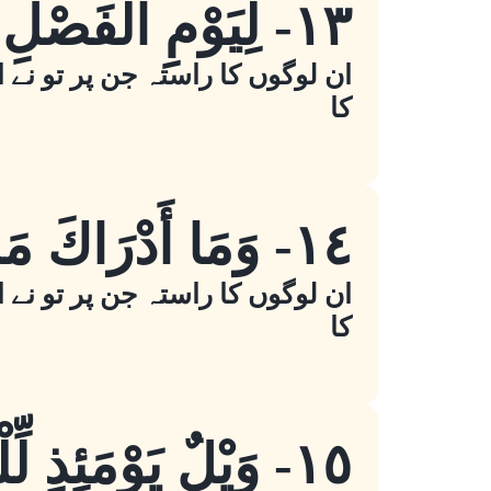
١٣- لِيَوْمِ الْفَصْلِ
ان لوگوں کا راستہ جن پر تو نے ا
کا
١٤- وَمَا أَدْرَاكَ مَا يَوْمُ الْفَصْلِ
ان لوگوں کا راستہ جن پر تو نے ا
کا
١٥- وَيْلٌ يَوْمَئِذٍ لِّلْمُكَذِّبِينَ