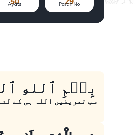
50
29
Ayats
Parah No
بِسۡمِ ٱللهِ ٱلرَّ
سب تعریفیں اللہ ہی کے لئے