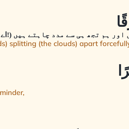
تے ہیں اور ہم تجھ ہی سے مدد چاہتے ہیں
) splitting (the clouds) apart forcefull
eminder,