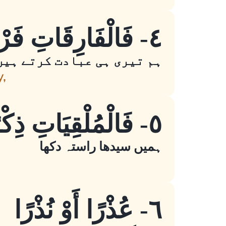
٤- فَالْفَارِقَاتِ فَرْقًا
(اے اللہ!) ہم تیری ہی عبادت کر
y,
٥- فَالْمُلْقِيَاتِ ذِكْرًا
ہمیں سیدھا راستہ دکھا
٦- عُذْرًا أَوْ نُذْرًا