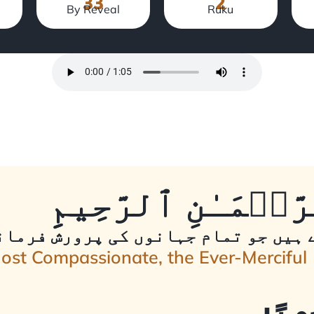
33
2
By Reveal
Ruku
حۡمَـٰنِ ٱلرَّحِيمِِ
 ہیں جو تمام جہانوں کی پرورش فرمانے
Most Compassionate, the Ever-Merciful