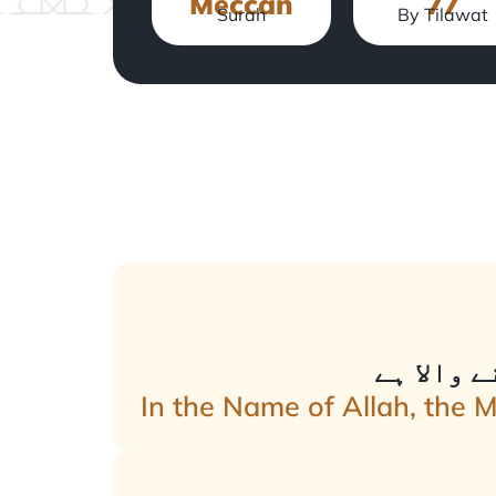
Meccan
77
Surah
By Tilawat
 والا ہے
In the Name of Allah, the 