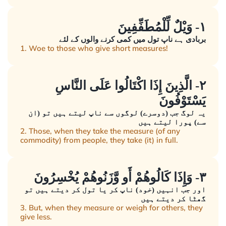
١- وَيْلٌ لِّلْمُطَفِّفِينَ
بربادی ہے ناپ تول میں کمی کرنے والوں کے لئے
1. Woe to those who give short measures!
٢- الَّذِينَ إِذَا اكْتَالُوا عَلَى النَّاسِ
يَسْتَوْفُونَ
یہ لوگ جب (دوسرے) لوگوں سے ناپ لیتے ہیں تو (ان
سے) پورا لیتے ہیں
2. Those, when they take the measure (of any
commodity) from people, they take (it) in full.
٣- وَإِذَا كَالُوهُمْ أَو وَّزَنُوهُمْ يُخْسِرُونَ
اور جب انہیں (خود) ناپ کر یا تول کر دیتے ہیں تو
گھٹا کر دیتے ہیں
3. But, when they measure or weigh for others, they
give less.