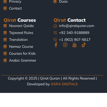
Privacy
Duas
Contact
Qirat
Courses
Qirat
Contact
Noorani Qaida
info@qiratquran.com
Tajweed Rules
+92 340-9188889
Translation
+1 (902) 907-5617
F
I
J
T
Namaz Course
a
n
k
i
Courses for Kids
c
s
i
k
e
t
-
t
Arabic Grammer
b
a
y
o
o
g
o
k
o
r
u
k
a
t
Copyright © 2025 | Qirat Quran | All Rights Reserved |
-
m
u
Developed by
ASRA DIGITALS
f
b
e
-
l
i