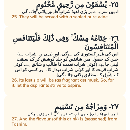
٢٥- يُسْقَوْنَ مِن رَّحِيقٍ مَّخْتُومٍ
انہیں سر بہ مہر بڑی لذیذ شرابِ طہور پلائی جائے گی
25. They will be served with a sealed pure wine.
٢٦- خِتَامُهُ مِسْكٌ ۚ وَفِي ذَٰلِكَ فَلْيَتَنَافَسِ
الْمُتَنَافِسُونَ
اس کی مُہر کستوری کی ہوگی، اور (یہی وہ شراب ہے)
جس کے حصول میں شائقین کو جلد کوشش کر کے سبقت
لینی چاہیے (کوئی شرابِ نعمت کا طالب و شائق ہے، کوئی
شرابِ قربت کا اور کوئی شرابِ دیدار کا۔ ہر کسی کو اس
کے شوق کے مطابق پلائی جائے گی)
26. Its last sip will be (as fragrant as) musk. So, for
it, let the aspirants strive to aspire.
٢٧- وَمِزَاجُهُ مِن تَسْنِيمٍ
اور اس (شراب) میں آبِ تسنیم کی آمیزش ہوگی
27. And the flavour (of this drink) is (seasoned) from
Tasnim.