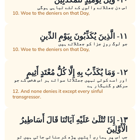
اس دن جھٹلانے والوں کے لئے تباہی ہوگی
10. Woe to the deniers on that Day,
١١- الَّذِينَ يُكَذِّبُونَ بِيَوْمِ الدِّينِ
جو لوگ روزِ جزا کو جھٹلاتے ہیں
10. Woe to the deniers on that Day,
١٢- وَمَا يُكَذِّبُ بِهِ إِلَّا كُلُّ مُعْتَدٍ أَثِيمٍ
اور اسے کوئی نہیں جھٹلاتا سوائے ہر اس شخص کے جو
سرکش و گنہگار ہے
12. And none denies it except every sinful
transgressor.
١٣- إِذَا تُتْلَىٰ عَلَيْهِ آيَاتُنَا قَالَ أَسَاطِيرُ
الْأَوَّلِينَ
جب اس پر ہماری آیتیں پڑھ کر سنائی جاتی ہیں تو