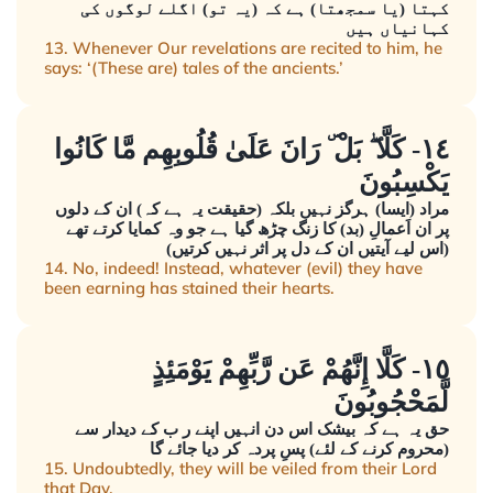
کہتا (یا سمجھتا) ہے کہ (یہ تو) اگلے لوگوں کی
کہانیاں ہیں
13. Whenever Our revelations are recited to him, he
says: ‘(These are) tales of the ancients.’
١٤- كَلَّا ۖ بَلْ ۜ رَانَ عَلَىٰ قُلُوبِهِم مَّا كَانُوا
يَكْسِبُونَ
مراد (ایسا) ہرگز نہیں بلکہ (حقیقت یہ ہے کہ) ان کے دلوں
پر ان اَعمالِ (بد) کا زنگ چڑھ گیا ہے جو وہ کمایا کرتے تھے
(اس لیے آیتیں ان کے دل پر اثر نہیں کرتیں)
14. No, indeed! Instead, whatever (evil) they have
been earning has stained their hearts.
١٥- كَلَّا إِنَّهُمْ عَن رَّبِّهِمْ يَوْمَئِذٍ
لَّمَحْجُوبُونَ
حق یہ ہے کہ بیشک اس دن انہیں اپنے ر ب کے دیدار سے
(محروم کرنے کے لئے) پسِ پردہ کر دیا جائے گا
15. Undoubtedly, they will be veiled from their Lord
that Day.