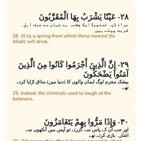
٢٨- عَيْنًا يَشْرَبُ بِهَا الْمُقَرَّبُونَ
مراد (یہ تسنیم) ایک چشمہ ہے جہاں سے صرف اہلِ
قربت پیتے ہیں
28. (It is) a spring from which those nearest (to
Allah) will drink.
٢٩- إِنَّ الَّذِينَ أَجْرَمُوا كَانُوا مِنَ الَّذِينَ
آمَنُوا يَضْحَكُونَ
بیشک مجرم لوگ ایمان والوں کا (دنیا میں) مذاق اڑایا کرتے
تھے
29. Indeed, the criminals used to laugh at the
believers.
٣٠- وَإِذَا مَرُّوا بِهِمْ يَتَغَامَزُونَ
اور جب ان کے پاس سے گزرتے تو آپس میں آنکھوں سے
اشارہ بازی کرتے تھے
30. Whenever they (the believers) passed by them,