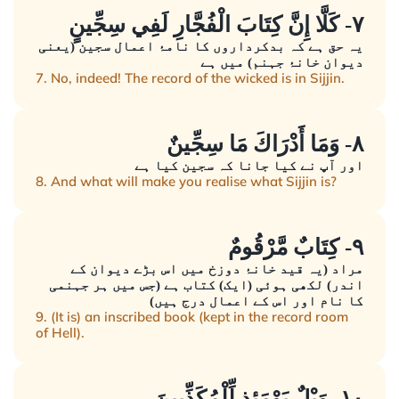
٧- كَلَّا إِنَّ كِتَابَ الْفُجَّارِ لَفِي سِجِّينٍ
یہ حق ہے کہ بدکرداروں کا نامۂ اعمال سجین (یعنی
دیوان خانۂ جہنم) میں ہے
7. No, indeed! The record of the wicked is in Sijjin.
٨- وَمَا أَدْرَاكَ مَا سِجِّينٌ
اور آپ نے کیا جانا کہ سجین کیا ہے
8. And what will make you realise what Sijjin is?
٩- كِتَابٌ مَّرْقُومٌ
مراد (یہ قید خانۂ دوزخ میں اس بڑے دیوان کے
اندر) لکھی ہوئی (ایک) کتاب ہے (جس میں ہر جہنمی
کا نام اور اس کے اعمال درج ہیں)
9. (It is) an inscribed book (kept in the record room
of Hell).
١٠- وَيْلٌ يَوْمَئِذٍ لِّلْمُكَذِّبِينَ