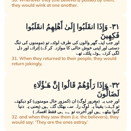
they would wink at one another.
٣١- وَإِذَا انقَلَبُوا إِلَىٰ أَهْلِهِمُ انقَلَبُوا
فَكِهِينَ
اور جب اپنے گھر والوں کی طرف لوٹتے تو (مومنوں کی تنگ
دستی اور اپنی خوش حالی کا موازنہ کر کے) اِتراتے اور دل
لگی کرتے ہوئے پلٹتے تھے
31. When they returned to their people, they would
return jokingly,
٣٢- وَإِذَا رَأَوْهُمْ قَالُوا إِنَّ هَـٰؤُلَاءِ
لَضَالُّونَ
اور جب یہ (مغرور لوگ) ان (کمزور حال مومنوں) کو دیکھتے
تو کہتے: یقیناً یہ لوگ راہ سے بھٹک گئے ہیں (یعنی یہ دنیا
گنوا بیٹھے ہیں اور آخرت تو ہے ہی فقط افسانہ)
32. and when they saw them (i.e. the believers), they
would say: ‘They are the ones astray.’