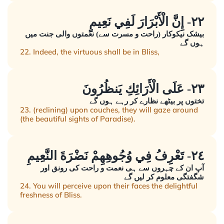
٢٢- إِنَّ الْأَبْرَارَ لَفِي نَعِيمٍ
بیشک نیکوکار (راحت و مسرت سے) نعمتوں والی جنت میں
ہوں گے
22. Indeed, the virtuous shall be in Bliss,
٢٣- عَلَى الْأَرَائِكِ يَنظُرُونَ
تختوں پر بیٹھے نظارے کر رہے ہوں گے
23. (reclining) upon couches, they will gaze around
(the beautiful sights of Paradise).
٢٤- تَعْرِفُ فِي وُجُوهِهِمْ نَضْرَةَ النَّعِيمِ
آپ ان کے چہروں سے ہی نعمت و راحت کی رونق اور
شگفتگی معلوم کر لیں گے
24. You will perceive upon their faces the delightful
freshness of Bliss.