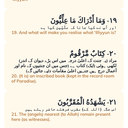
١٩- وَمَا أَدْرَاكَ مَا عِلِّيُّونَ
اور آپ نے کیا جانا کہ علّیّین کیا ہے
19. And what will make you realise what ‘Illiyyun is?
٢٠- كِتَابٌ مَّرْقُومٌ
مراد (یہ جنت کے اعلیٰ درجہ میں اس بڑے دیوان کے اندر)
لکھی ہوئی (ایک) کتاب ہے (جس میں ان جنتیوں کے نام اور
اَعمال درج ہیں جنہیں اعلیٰ مقامات دئیے جائیں گے)
20. (It is) an inscribed book (kept in the record room
of Paradise).
٢١- يَشْهَدُهُ الْمُقَرَّبُونَ
اس جگہ (اللہ کے) مقرب فرشتے حاضر رہتے ہیں
21. The (angels) nearest (to Allah) remain present
here (as witnesses).