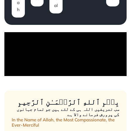
a
al
h
بِسۡمِ ٱللهِ ٱلرَّحۡمَـٰنِ ٱلرَّحِيمِِ
سب تعریفیں اللہ ہی کے لئے ہیں جو تمام جہانوں
کی پرورش فرمانے والا ہے
In the Name of Allah, the Most Compassionate, the
Ever-Merciful