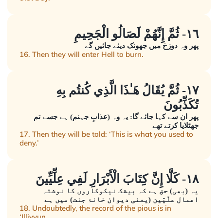
١٦- ثُمَّ إِنَّهُمْ لَصَالُو الْجَحِيمِ
پھر وہ دوزخ میں جھونک دیئے جائیں گے
16. Then they will enter Hell to burn.
١٧- ثُمَّ يُقَالُ هَـٰذَا الَّذِي كُنتُم بِهِ
تُكَذِّبُونَ
پھر ان سے کہا جائے گا: یہ وہ (عذابِ جہنم) ہے جسے تم
جھٹلایا کرتے تھے
17. Then they will be told: ‘This is what you used to
deny.’
١٨- كَلَّا إِنَّ كِتَابَ الْأَبْرَارِ لَفِي عِلِّيِّينَ
یہ (بھی) حق ہے کہ بیشک نیکوکاروں کا نوشتہ
اعمال علّیّین (یعنی دیوان خانۂ جنت) میں ہے
18. Undoubtedly, the record of the pious is in
‘Illiyyun.