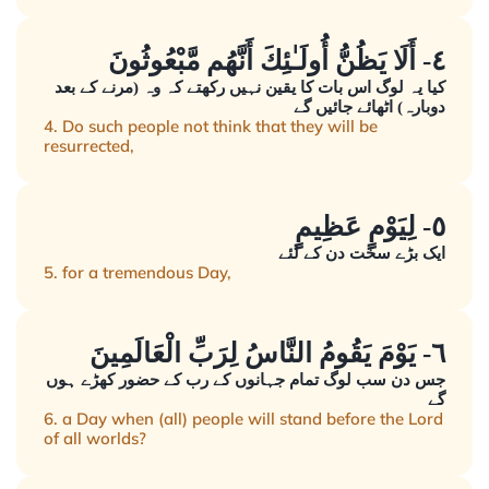
٤- أَلَا يَظُنُّ أُولَـٰئِكَ أَنَّهُم مَّبْعُوثُونَ
کیا یہ لوگ اس بات کا یقین نہیں رکھتے کہ وہ (مرنے کے بعد
دوبارہ) اٹھائے جائیں گے
4. Do such people not think that they will be
resurrected,
٥- لِيَوْمٍ عَظِيمٍ
ایک بڑے سخت دن کے لئے
5. for a tremendous Day,
٦- يَوْمَ يَقُومُ النَّاسُ لِرَبِّ الْعَالَمِينَ
جس دن سب لوگ تمام جہانوں کے رب کے حضور کھڑے ہوں
گے
6. a Day when (all) people will stand before the Lord
of all worlds?