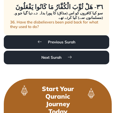
٣٦- هَلْ ثُوِّبَ الْكُفَّارُ مَا كَانُوا يَفْعَلُونَ
سو کیا کافروں کو اس (مذاق) کا پورا بدلہ دے دیا گیا جو وہ
(مسلمانوں سے) کیا کرتے تھے
36. Have the disbelievers been paid back for what
they used to do?
Previous Surah
Next Surah
Start Your
Quranic
Journey
Today