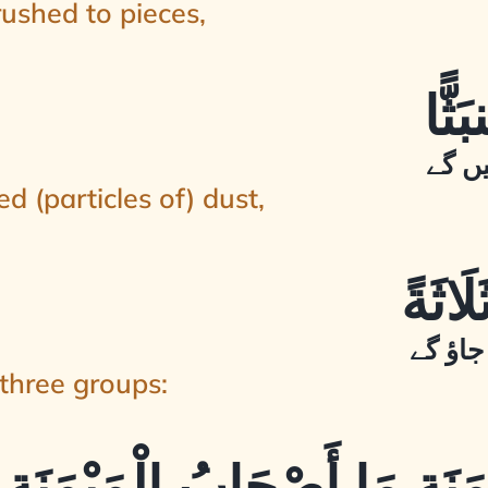
ushed to pieces,
یں گے
d (particles of) dust,
جاؤ گے
 three groups: