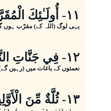
١١- أُولَـٰئِكَ الْمُقَرَّبُونَ
یہی لوگ (اللہ کے) مقرّب ہوں گ
١٢- فِي جَنَّاتِ النَّعِيمِ
نعمتوں کے باغات میں (رہیں گے)
١٣- ثُلَّةٌ مِّنَ الْأَوَّلِينَ
مراد (اِن مقرّبین میں) بڑا