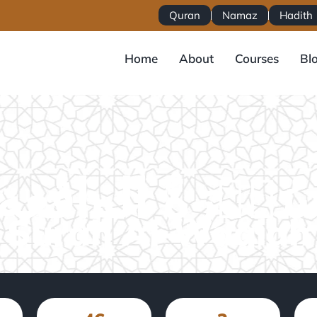
Quran
Namaz
Hadith
Home
About
Courses
Bl
Surah Al-Waqiah