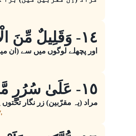
١٤- وَقَلِيلٌ مِّنَ الْآخِرِينَ
اور پچھلے لوگوں میں سے (ان می
١٥- عَلَىٰ سُرُرٍ مَّوْضُونَةٍ
مراد (یہ مقرّبین) زر نگار تختوں
,