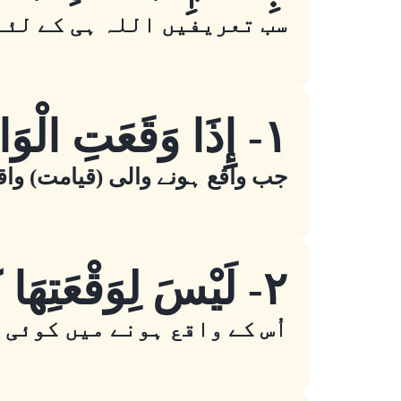
سب تعریفیں اللہ ہی کے لئے
١- إِذَا وَقَعَتِ الْوَاقِعَةُ
جب واقع ہونے والی (قیامت) واق
٢- لَيْسَ لِوَقْعَتِهَا كَاذِبَةٌ
اُس کے واقع ہونے میں کوئی 