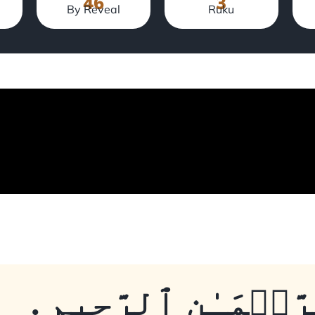
46
3
By Reveal
Ruku
ّحۡمَـٰنِ ٱلرَّحِيمِِ