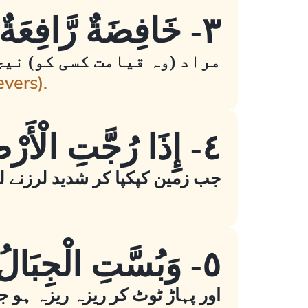
٣- خَافِضَةٌ رَّافِعَةٌ
مراد (وہ قیامت کسی کو) نیچ
evers).
٤- إِذَا رُجَّتِ الْأَرْضُ رَجًّا
جب زمین کپکپا کر شدید لرزنے 
٥- وَبُسَّتِ الْجِبَالُ بَسًّا
اور پہاڑ ٹوٹ کر ریزہ ریزہ ہو ج