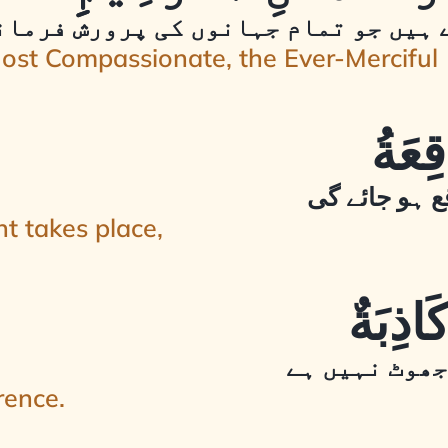
 ہیں جو تمام جہانوں کی پرورش فرمانے
Most Compassionate, the Ever-Merciful
ع ہو جائے گی
t takes place,
جھوٹ نہیں ہے
rence.