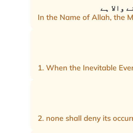
 والا ہے
In the Name of Allah, the 
1. When the Inevitable Even
2. none shall deny its occur