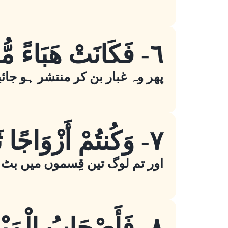
٦- فَكَانَتْ هَبَاءً مُّنبَثًّا
پھر وہ غبار بن کر منتشر ہو جائ
٧- وَكُنتُمْ أَزْوَاجًا ثَلَاثَةً
اور تم لوگ تین قِسموں میں بٹ 
٨- فَأَصْحَابُ الْمَيْمَنَةِ مَا أَصْحَابُ الْمَيْمَنَةِ