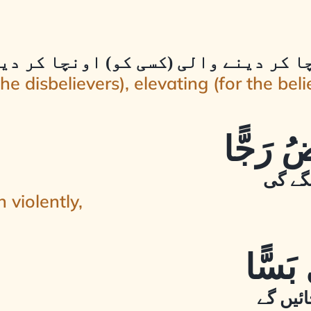
ا کر دینے والی (کسی کو) اونچا کر دین
the disbelievers), elevating (for the beli
لگے گی
 violently,
ائیں گے