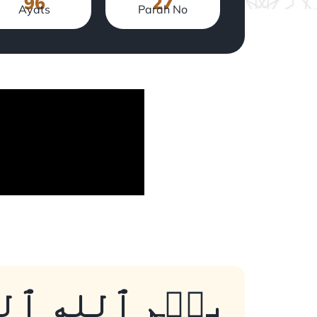
96
27
Ayats
Parah No
. بِسۡمِ ٱللهِ ٱلرَ