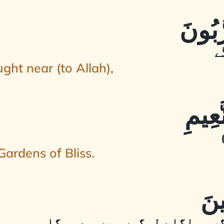
ے
ght near (to Allah),
 Gardens of Bliss.
 گروہ اگلے لوگوں میں سے ہوگا