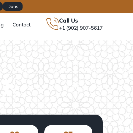
Duas
Call Us
og
Contact
+1 (902) 907-5617
(سُوۡرَةُ الواقعة)