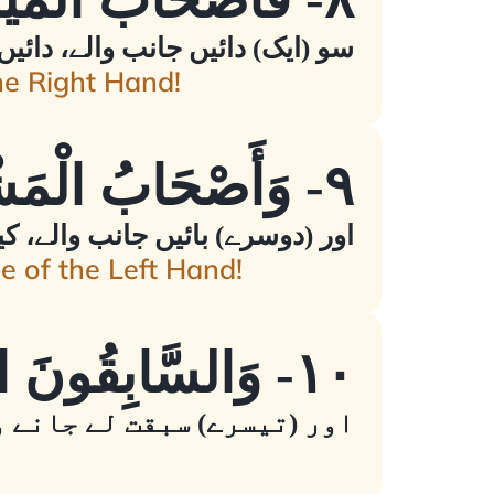
سو (ایک) دائیں جانب والے، دائیں 
he Right Hand!
٩- وَأَصْحَابُ الْمَشْأَمَةِ مَا أَصْحَابُ الْمَشْأَمَةِ
اور (دوسرے) بائیں جانب والے، ک
e of the Left Hand!
١٠- وَالسَّابِقُونَ السَّابِقُونَ
اور (تیسرے) سبقت لے جانے و