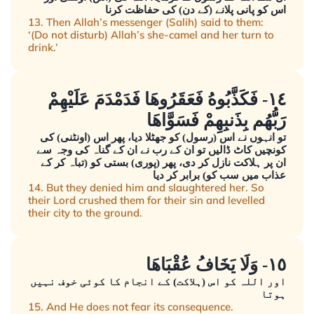
اس کو پانی پلانے (کے دن) کی حفاظت کرنا
13. Then Allah’s messenger (Salih) said to them:
‘(Do not disturb) Allah’s she-camel and her turn to
drink.’
١٤- فَكَذَّبُوهُ فَعَقَرُوهَا فَدَمْدَمَ عَلَيْهِمْ
رَبُّهُم بِذَنبِهِمْ فَسَوَّاهَا
تو انہوں نے اس (رسول) کو جھٹلا دیا، پھر اس (اونٹنی) کی
کونچیں کاٹ ڈالیں تو ان کے رب نے ان کے گناہ کی وجہ سے
ان پر ہلاکت نازل کر دی، پھر (پوری) بستی کو (تباہ کر کے
عذاب میں سب کو) برابر کر دیا
14. But they denied him and slaughtered her. So
their Lord crushed them for their sin and levelled
their city to the ground.
١٥- وَلَا يَخَافُ عُقْبَاهَا
اور اللہ کو اس (ہلاکت) کے انجام کا کوئی خوف نہیں
ہوتا
15. And He does not fear its consequence.