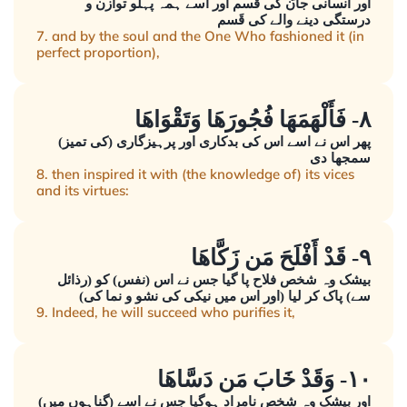
اور انسانی جان کی قَسم اور اسے ہمہ پہلو توازن و
درستگی دینے والے کی قَسم
7. and by the soul and the One Who fashioned it (in
perfect proportion),
٨- فَأَلْهَمَهَا فُجُورَهَا وَتَقْوَاهَا
پھر اس نے اسے اس کی بدکاری اور پرہیزگاری (کی تمیز)
سمجھا دی
8. then inspired it with (the knowledge of) its vices
and its virtues:
٩- قَدْ أَفْلَحَ مَن زَكَّاهَا
بیشک وہ شخص فلاح پا گیا جس نے اس (نفس) کو (رذائل
سے) پاک کر لیا (اور اس میں نیکی کی نشو و نما کی)
9. Indeed, he will succeed who purifies it,
١٠- وَقَدْ خَابَ مَن دَسَّاهَا
اور بیشک وہ شخص نامراد ہوگیا جس نے اسے (گناہوں میں)