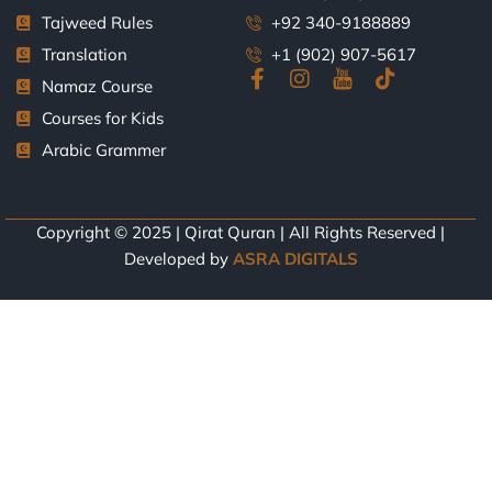
Tajweed Rules
+92 340-9188889
Translation
+1 (902) 907-5617
F
I
J
T
Namaz Course
a
n
k
i
Courses for Kids
c
s
i
k
e
t
-
t
Arabic Grammer
b
a
y
o
o
g
o
k
o
r
u
k
a
t
Copyright © 2025 | Qirat Quran | All Rights Reserved |
-
m
u
Developed by
ASRA DIGITALS
f
b
e
-
l
i
g
h
t