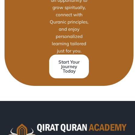
an opportunity to
grow spiritually,
connect with
Quranic principles,
and enjoy
personalized
learning tailored
just for you.
Start Your
Journey
Today