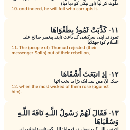
ملوث کر لیا (اور نیکی کو دبا دیا)
10. and indeed, he will fail who corrupts it.
١١- كَذَّبَتْ ثَمُودُ بِطَغْوَاهَا
ثمود نے اپنی سرکشی کے باعث (اپنے پیغمبر صالح علیہ
السلام کو) جھٹلایا
11. The (people of) Thamud rejected (their
messenger Salih) out of their rebellion,
١٢- إِذِ انبَعَثَ أَشْقَاهَا
جبکہ ان میں سے ایک بڑا بد بخت اٹھا
12. when the most wicked of them rose (against
him).
١٣- فَقَالَ لَهُمْ رَسُولُ اللَّـهِ نَاقَةَ اللَّـهِ
وَسُقْيَاهَا
ان سے اللہ کے رسول نے فرمایا: اللہ کی (اس) اونٹنی اور