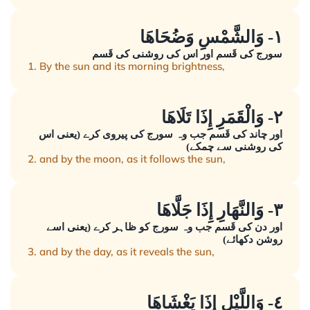
١- وَالشَّمْسِ وَضُحَاهَا
سورج کی قَسم اور اس کی روشنی کی قَسم
1. By the sun and its morning brightness,
٢- وَالْقَمَرِ إِذَا تَلَاهَا
اور چاند کی قَسم جب وہ سورج کی پیروی کرے (یعنی اس
کی روشنی سے چمکے)
2. and by the moon, as it follows the sun,
٣- وَالنَّهَارِ إِذَا جَلَّاهَا
اور دن کی قَسم جب وہ سورج کو ظاہر کرے (یعنی اسے
روشن دکھائے)
3. and by the day, as it reveals the sun,
٤- وَاللَّيْلِ إِذَا يَغْشَاهَا