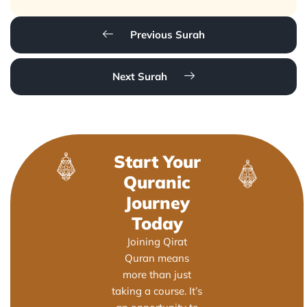
Previous Surah
Next Surah
Start Your
Quranic
Journey
Today
Joining Qirat
Quran means
more than just
taking a course. It’s