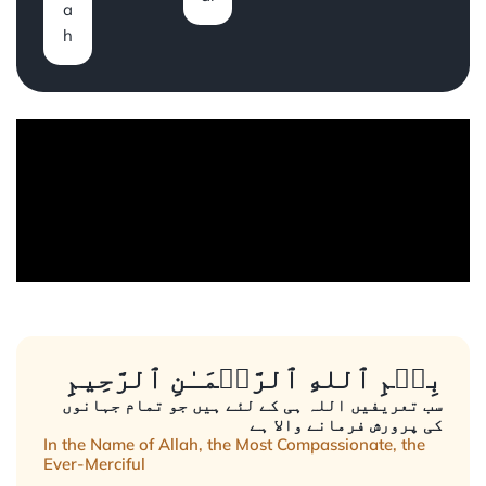
a
h
بِسۡمِ ٱللهِ ٱلرَّحۡمَـٰنِ ٱلرَّحِيمِِ
سب تعریفیں اللہ ہی کے لئے ہیں جو تمام جہانوں
کی پرورش فرمانے والا ہے
In the Name of Allah, the Most Compassionate, the
Ever-Merciful