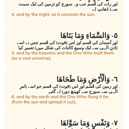
اور رات کی قَسم جب وہ سورج کو (زمین کی ایک سمت
سے) ڈھانپ لے
4. and by the night, as it conceals the sun,
٥- وَالسَّمَاءِ وَمَا بَنَاهَا
اور آسمان کی قَسم اور اس (قوت) کی قَسم جس نے اسے
(اذنِ الٰہی سے ایک وسیع کائنات کی شکل میں) تعمیر کیا
5. and by the heavens and the One Who built them
(as a vast universe),
٦- وَالْأَرْضِ وَمَا طَحَاهَا
اور زمین کی قَسم اور اس (قوت) کی قَسم جو اسے (امرِ
الٰہی سے سورج سے کھینچ دور) لے گئی
6. and by the earth and the One Who flung it far
(from the sun and spread it out),
٧- وَنَفْسٍ وَمَا سَوَّاهَا