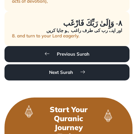
acts of devotion),
٨- وَإِلَىٰ رَبِّكَ فَارْغَب
اور اپنے رب کی طرف راغب ہو جایا کریں
8. and turn to your Lord eagerly.
Previous Surah
Next Surah
Start Your
Quranic
Journey