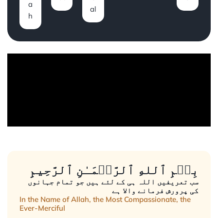
a
al
h
بِسۡمِ ٱللهِ ٱلرَّحۡمَـٰنِ ٱلرَّحِيمِِ
سب تعریفیں اللہ ہی کے لئے ہیں جو تمام جہانوں
کی پرورش فرمانے والا ہے
In the Name of Allah, the Most Compassionate, the
Ever-Merciful