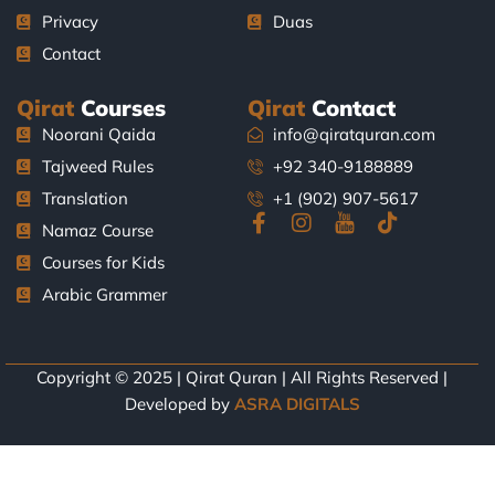
Privacy
Duas
Contact
Qirat
Courses
Qirat
Contact
Noorani Qaida
info@qiratquran.com
Tajweed Rules
+92 340-9188889
Translation
+1 (902) 907-5617
F
I
J
T
Namaz Course
a
n
k
i
Courses for Kids
c
s
i
k
e
t
-
t
Arabic Grammer
b
a
y
o
o
g
o
k
o
r
u
k
a
t
Copyright © 2025 | Qirat Quran | All Rights Reserved |
-
m
u
Developed by
ASRA DIGITALS
f
b
e
-
l