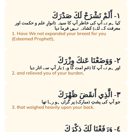
١- أَلَمْ نَشْرَحْ لَكَ صَدْرَكَ
کیا ہم نے آپ کی خاطر آپ کا سینہ (انوارِ علم و حکمت اور
معرفت کے لئے) کشادہ نہیں فرما دیا
1. Have We not expanded your breast for you
(Esteemed Prophet!),
٢- وَوَضَعْنَا عَنكَ وِزْرَكَ
اور ہم نے آپ کا (غمِ امت کا وہ) بار آپ سے اتار دیا
2. and relieved you of your burden,
٣- الَّذِي أَنقَضَ ظَهْرَكَ
جو آپ کی پشتِ (مبارک) پر گراں ہو رہا تھا
3. that weighed heavily upon your back.
٤- وَرَفَعْنَا لَكَ ذِكْرَكَ