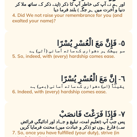
اور ہم نے آپ کی خاطر آپ کا ذکر (اپنے ذکر کے ساتھ ملا کر
دنیا و آخرت میں ہر جگہ) بلند فرما دیا
4. Did We not raise your remembrance for you (and
exalted your name)?
٥- فَإِنَّ مَعَ الْعُسْرِ يُسْرًا
سو بیشک ہر دشواری کے ساتھ آسانی (آتی) ہے
5. So, indeed, with (every) hardship comes ease.
٦- إِنَّ مَعَ الْعُسْرِ يُسْرًا
یقیناً (اس) دشواری کے ساتھ آسانی (بھی) ہے
6. Indeed, with (every) hardship comes ease.
٧- فَإِذَا فَرَغْتَ فَانصَبْ
پس جب آپ (تعلیمِ امت، تبلیغ و جہاد اور ادائیگیِ فرائض
سے) فارغ ہوں تو (ذکر و عبادت میں) محنت فرمایا کریں
7. So, once you have fulfilled (your duty), strive (in