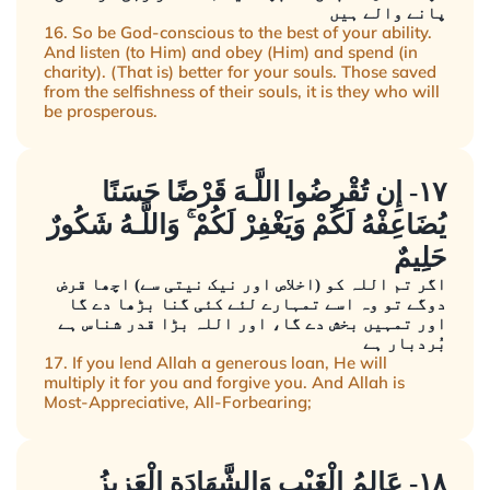
پانے والے ہیں
16. So be God-conscious to the best of your ability.
And listen (to Him) and obey (Him) and spend (in
charity). (That is) better for your souls. Those saved
from the selfishness of their souls, it is they who will
be prosperous.
١٧- إِن تُقْرِضُوا اللَّـهَ قَرْضًا حَسَنًا
يُضَاعِفْهُ لَكُمْ وَيَغْفِرْ لَكُمْ ۚ وَاللَّـهُ شَكُورٌ
حَلِيمٌ
اگر تم اللہ کو (اخلاص اور نیک نیتی سے) اچھا قرض
دوگے تو وہ اسے تمہارے لئے کئی گنا بڑھا دے گا
اور تمہیں بخش دے گا، اور اللہ بڑا قدر شناس ہے
بُردبار ہے
17. If you lend Allah a generous loan, He will
multiply it for you and forgive you. And Allah is
Most-Appreciative, All-Forbearing;
١٨- عَالِمُ الْغَيْبِ وَالشَّهَادَةِ الْعَزِيزُ