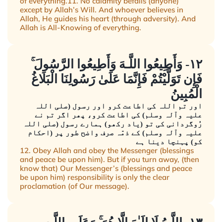
of everything.11. No calamity befalls (anyone)
except by Allah’s Will. And whoever believes in
Allah, He guides his heart (through adversity). And
Allah is All-Knowing of everything.
١٢- وَأَطِيعُوا اللَّـهَ وَأَطِيعُوا الرَّسُولَ ۚ
فَإِن تَوَلَّيْتُمْ فَإِنَّمَا عَلَىٰ رَسُولِنَا الْبَلَاغُ
الْمُبِينُ
اور تم اللہ کی اطاعت کرو اور رسول (صلی اللہ
علیہ وآلہ وسلم) کی اطاعت کرو، پھر اگر تم نے
رُوگردانی کی تو (یاد رکھو) ہمارے رسول (صلی اللہ
علیہ وآلہ وسلم) کے ذمّہ صرف واضح طور پر (احکام
کو) پہنچا دینا ہے
12. Obey Allah and obey the Messenger (blessings
and peace be upon him). But if you turn away, (then
know that) Our Messenger’s (blessings and peace
be upon him) responsibility is only the clear
proclamation (of Our message).