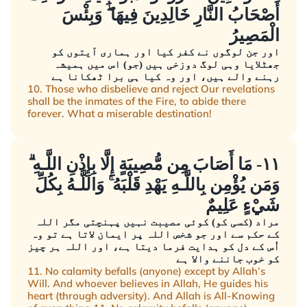
أَصْحَابُ النَّارِ خَالِدِينَ فِيهَا ۖ وَبِئْسَ
الْمَصِيرُ
اور جن لوگوں نے کفر کیا اور ہماری آیتوں کو
جھٹلایا وہی لوگ دوزخی ہیں (جو) اس میں ہمیشہ
رہنے والے ہیں، اور وہ کیا ہی برا ٹھکانا ہے
10. Those who disbelieve and reject Our revelations
shall be the inmates of the Fire, to abide there
forever. What a miserable destination!
١١- مَا أَصَابَ مِن مُّصِيبَةٍ إِلَّا بِإِذْنِ اللَّـهِ ۗ
وَمَن يُؤْمِن بِاللَّـهِ يَهْدِ قَلْبَهُ ۚ وَاللَّـهُ بِكُلِّ
شَيْءٍ عَلِيمٌ
مراد (کسی کو) کوئی مصیبت نہیں پہنچتی مگر اللہ
کے حکم سے اور جو شخص اللہ پر ایمان لاتا ہے تو وہ
اُس کے دل کو ہدایت فرما دیتا ہے، اور اللہ ہر چیز
کو خوب جاننے والا ہے
11. No calamity befalls (anyone) except by Allah’s
Will. And whoever believes in Allah, He guides his
heart (through adversity). And Allah is All-Knowing