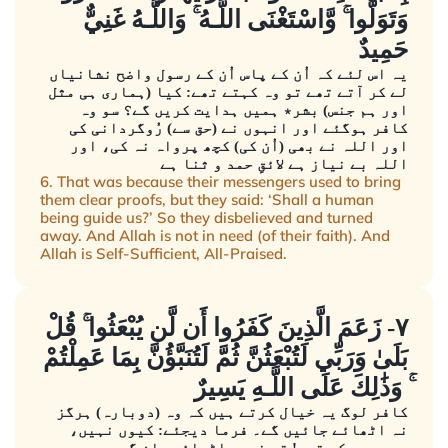
وَتَوَلَّوا ۚ وَّاسْتَغْنَى اللَّـهُ ۚ وَاللَّـهُ غَنِيٌّ
حَمِيدٌ
یہ اس لئے کہ اُن کے پاس اُن کے رسول واضح نشانیاں
لے کر آتے تھے تو وہ کہتے تھے: کیا (ہماری ہی مثل
اور ہم جنس) بشر٭ ہمیں ہدایت کریں گے؟ سو وہ
کافر ہوگئے اور انہوں نے (حق سے) رُوگردانی کی
اور اللہ نے بھی (اُن کی) کچھ پرواہ نہ کی، اور
اللہ بے نیاز ہے لائقِ حمد و ثنا ہے
6. That was because their messengers used to bring
them clear proofs, but they said: ‘Shall a human
being guide us?’ So they disbelieved and turned
away. And Allah is not in need (of their faith). And
Allah is Self-Sufficient, All-Praised.
٧- زَعَمَ الَّذِينَ كَفَرُوا أَن لَّن يُبْعَثُوا ۚ قُلْ
بَلَىٰ وَرَبِّي لَتُبْعَثُنَّ ثُمَّ لَتُنَبَّؤُنَّ بِمَا عَمِلْتُمْ
ۚ وَذَٰلِكَ عَلَى اللَّـهِ يَسِيرٌ
کافر لوگ یہ خیال کرتے ہیں کہ وہ (دوبارہ) ہرگز
نہ اٹھائے جائیں گے۔ فرما دیجئے: کیوں نہیں،