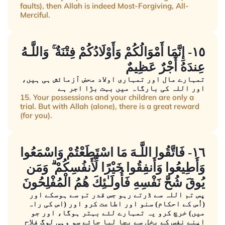
faults), then Allah is indeed Most-Forgiving, All-
Merciful.
١٥- إِنَّمَا أَمْوَالُكُمْ وَأَوْلَادُكُمْ فِتْنَةٌ ۚ وَاللَّـهُ
عِندَهُ أَجْرٌ عَظِيمٌ
تمہارے مال اور تمہاری اولاد محض آزمائش ہی ہیں،
اور اللہ کی بارگاہ میں بہت بڑا اجر ہے
15. Your possessions and your children are only a
trial. But with Allah (alone), there is a great reward
(for you).
١٦- فَاتَّقُوا اللَّـهَ مَا اسْتَطَعْتُمْ وَاسْمَعُوا
وَأَطِيعُوا وَأَنفِقُوا خَيْرًا لِّأَنفُسِكُمْ ۗ وَمَن
يُوقَ شُحَّ نَفْسِهِ فَأُولَـٰئِكَ هُمُ الْمُفْلِحُونَ
پس تم اللہ سے ڈرتے رہو جس قدر تم سے ہوسکے اور
(اُس کے احکام) سنو اور اطاعت کرو اور (اس کی راہ
میں) خرچ کرو یہ تمہارے لئے بہتر ہوگا، اور جو
اپنے نفس کے بخل سے بچا لیا جائے سو وہی لوگ فلاح