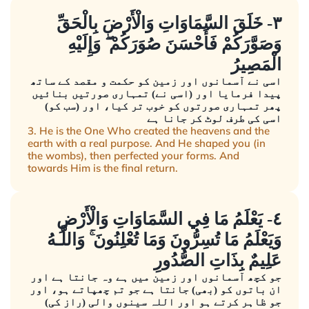
٣- خَلَقَ السَّمَاوَاتِ وَالْأَرْضَ بِالْحَقِّ
وَصَوَّرَكُمْ فَأَحْسَنَ صُوَرَكُمْ ۖ وَإِلَيْهِ
الْمَصِيرُ
اسی نے آسمانوں اور زمین کو حکمت و مقصد کے ساتھ
پیدا فرمایا اور (اسی نے) تمہاری صورتیں بنائیں
پھر تمہاری صورتوں کو خوب تر کیا، اور (سب کو)
اسی کی طرف لوٹ کر جانا ہے
3. He is the One Who created the heavens and the
earth with a real purpose. And He shaped you (in
the wombs), then perfected your forms. And
towards Him is the final return.
٤- يَعْلَمُ مَا فِي السَّمَاوَاتِ وَالْأَرْضِ
وَيَعْلَمُ مَا تُسِرُّونَ وَمَا تُعْلِنُونَ ۚ وَاللَّـهُ
عَلِيمٌ بِذَاتِ الصُّدُورِ
جو کچھ آسمانوں اور زمین میں ہے وہ جانتا ہے اور
ان باتوں کو (بھی) جانتا ہے جو تم چھپاتے ہو، اور
جو ظاہر کرتے ہو اور اللہ سینوں والی (راز کی)