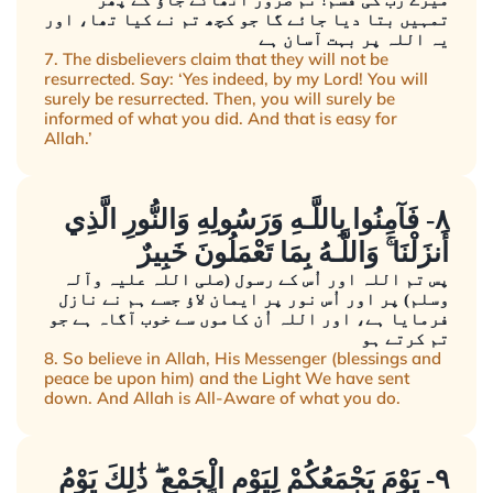
میرے رب کی قسم! تم ضرور اٹھائے جاؤ گے پھر
تمہیں بتا دیا جائے گا جو کچھ تم نے کیا تھا، اور
یہ اللہ پر بہت آسان ہے
7. The disbelievers claim that they will not be
resurrected. Say: ‘Yes indeed, by my Lord! You will
surely be resurrected. Then, you will surely be
informed of what you did. And that is easy for
Allah.’
٨- فَآمِنُوا بِاللَّـهِ وَرَسُولِهِ وَالنُّورِ الَّذِي
أَنزَلْنَا ۚ وَاللَّـهُ بِمَا تَعْمَلُونَ خَبِيرٌ
پس تم اللہ اور اُس کے رسول (صلی اللہ علیہ وآلہ
وسلم) پر اور اُس نور پر ایمان لاؤ جسے ہم نے نازل
فرمایا ہے، اور اللہ اُن کاموں سے خوب آگاہ ہے جو
تم کرتے ہو
8. So believe in Allah, His Messenger (blessings and
peace be upon him) and the Light We have sent
down. And Allah is All-Aware of what you do.
٩- يَوْمَ يَجْمَعُكُمْ لِيَوْمِ الْجَمْعِ ۖ ذَٰلِكَ يَوْمُ