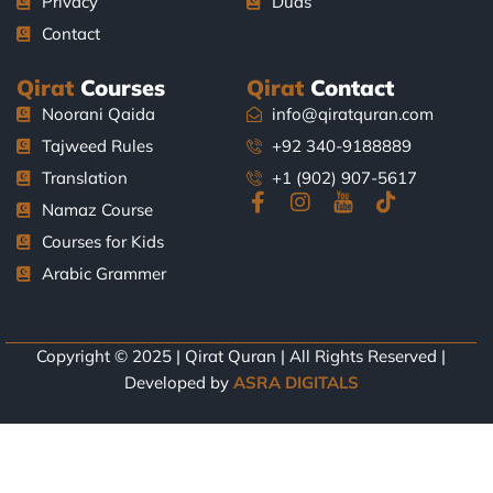
Privacy
Duas
Contact
Qirat
Courses
Qirat
Contact
Noorani Qaida
info@qiratquran.com
Tajweed Rules
+92 340-9188889
Translation
+1 (902) 907-5617
F
I
J
T
Namaz Course
a
n
k
i
Courses for Kids
c
s
i
k
e
t
-
t
Arabic Grammer
b
a
y
o
o
g
o
k
o
r
u
k
a
t
Copyright © 2025 | Qirat Quran | All Rights Reserved |
-
m
u
Developed by
ASRA DIGITALS
f
b
e
-
l
i