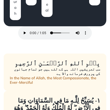
ur
e
a
al
h
بِسۡمِ ٱللهِ ٱلرَّحۡمَـٰنِ ٱلرَّحِيمِِ
سب تعریفیں اللہ ہی کے لئے ہیں جو تمام جہانوں
کی پرورش فرمانے والا ہے
In the Name of Allah, the Most Compassionate, the
Ever-Merciful
١- يُسَبِّحُ لِلَّـهِ مَا فِي السَّمَاوَاتِ وَمَا
فِي الْأَرْضِ ۖ لَهُ الْمُلْكُ وَلَهُ الْحَمْدُ ۖ وَهُوَ