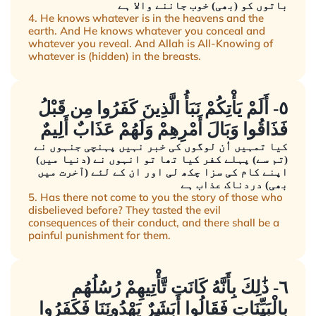
باتوں کو (بھی) خوب جاننے والا ہے
4. He knows whatever is in the heavens and the
earth. And He knows whatever you conceal and
whatever you reveal. And Allah is All-Knowing of
whatever is (hidden) in the breasts.
٥- أَلَمْ يَأْتِكُمْ نَبَأُ الَّذِينَ كَفَرُوا مِن قَبْلُ
فَذَاقُوا وَبَالَ أَمْرِهِمْ وَلَهُمْ عَذَابٌ أَلِيمٌ
کیا تمہیں اُن لوگوں کی خبر نہیں پہنچی جنہوں نے
(تم سے) پہلے کفر کیا تھا تو انہوں نے (دنیا میں)
اپنے کام کی سزا چکھ لی اور ان کے لئے (آخرت میں
بھی) دردناک عذاب ہے
5. Has there not come to you the story of those who
disbelieved before? They tasted the evil
consequences of their conduct, and there shall be a
painful punishment for them.
٦- ذَٰلِكَ بِأَنَّهُ كَانَت تَّأْتِيهِمْ رُسُلُهُم
بِالْبَيِّنَاتِ فَقَالُوا أَبَشَرٌ يَهْدُونَنَا فَكَفَرُوا