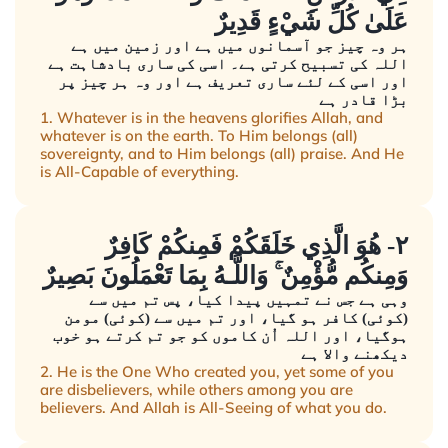
عَلَىٰ كُلِّ شَيْءٍ قَدِيرٌ
ہر وہ چیز جو آسمانوں میں ہے اور زمین میں ہے
اللہ کی تسبیح کرتی ہے۔ اسی کی ساری بادشاہت ہے
اور اسی کے لئے ساری تعریف ہے اور وہ ہر چیز پر
بڑا قادر ہے
1. Whatever is in the heavens glorifies Allah, and
whatever is on the earth. To Him belongs (all)
sovereignty, and to Him belongs (all) praise. And He
is All-Capable of everything.
٢- هُوَ الَّذِي خَلَقَكُمْ فَمِنكُمْ كَافِرٌ
وَمِنكُم مُّؤْمِنٌ ۚ وَاللَّـهُ بِمَا تَعْمَلُونَ بَصِيرٌ
وہی ہے جس نے تمہیں پیدا کیا، پس تم میں سے
(کوئی) کافر ہو گیا، اور تم میں سے (کوئی) مومن
ہوگیا، اور اللہ اُن کاموں کو جو تم کرتے ہو خوب
دیکھنے والا ہے
2. He is the One Who created you, yet some of you
are disbelievers, while others among you are
believers. And Allah is All-Seeing of what you do.