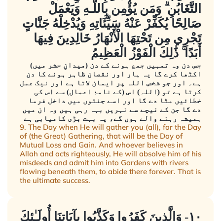
التَّغَابُنِ ۗ وَمَن يُؤْمِن بِاللَّـهِ وَيَعْمَلْ
صَالِحًا يُكَفِّرْ عَنْهُ سَيِّئَاتِهِ وَيُدْخِلْهُ جَنَّاتٍ
تَجْرِي مِن تَحْتِهَا الْأَنْهَارُ خَالِدِينَ فِيهَا
أَبَدًا ۚ ذَٰلِكَ الْفَوْزُ الْعَظِيمُ
جس دن وہ تمہیں جمع ہونے کے دن (میدانِ حشر میں)
اکٹھا کرے گا یہ ہار اور نقصان ظاہر ہونے کا دن
ہے۔ اور جو شخص اللہ پر ایمان لاتا ہے اور نیک عمل
کرتا ہے تو (اللہ) اس (کے نامۂ اعمال) سے اس کی
خطائیں مٹا دے گا اور اسے جنتوں میں داخل فرما
دے گا جن کے نیچے سے نہریں بہہ رہی ہیں وہ ان میں
ہمیشہ رہنے والے ہوں گے، یہ بہت بڑی کامیابی ہے
9. The Day when He will gather you (all), for the Day
of (the Great) Gathering, that will be the Day of
Mutual Loss and Gain. And whoever believes in
Allah and acts righteously, He will absolve him of his
misdeeds and admit him into Gardens with rivers
flowing beneath them, to abide there forever. That is
the ultimate success.
١٠- وَالَّذِينَ كَفَرُوا وَكَذَّبُوا بِآيَاتِنَا أُولَـٰئِكَ