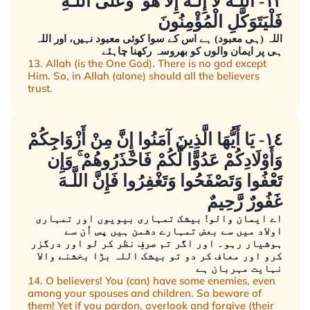
١٣- اللَّـهُ لَا إِلَـٰهَ إِلَّا هُوَ ۚ وَعَلَى اللَّـهِ
فَلْيَتَوَكَّلِ الْمُؤْمِنُونَ
اللہ (ہی معبود) ہے اس کے سوا کوئی معبود نہیں، اور اللہ
ہی پر ایمان والوں کو بھروسہ رکھنا چاہئے
13. Allah (is the One God). There is no god except
Him. So, in Allah (alone) should all the believers
trust.
١٤- يَا أَيُّهَا الَّذِينَ آمَنُوا إِنَّ مِنْ أَزْوَاجِكُمْ
وَأَوْلَادِكُمْ عَدُوًّا لَّكُمْ فَاحْذَرُوهُمْ ۚ وَإِن
تَعْفُوا وَتَصْفَحُوا وَتَغْفِرُوا فَإِنَّ اللَّـهَ
غَفُورٌ رَّحِيمٌ
اے ایمان والو! بیشک تمہاری بیویوں اور تمہاری
اولاد میں سے بعض تمہارے دشمن ہیں پس اُن سے
ہوشیار رہو۔ اور اگر تم صرفِ نظر کر لو اور درگزر
کرو اور معاف کر دو تو بیشک اللہ بڑا بخشنے والا
نہایت مہربان ہے
14. O believers! You (can) have some enemies, even
among your spouses and children. So beware of
them! Yet if you pardon, overlook and forgive (their