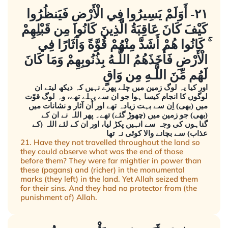
٢١- أَوَلَمْ يَسِيرُوا فِي الْأَرْضِ فَيَنظُرُوا
كَيْفَ كَانَ عَاقِبَةُ الَّذِينَ كَانُوا مِن قَبْلِهِمْ
ۚ كَانُوا هُمْ أَشَدَّ مِنْهُمْ قُوَّةً وَآثَارًا فِي
الْأَرْضِ فَأَخَذَهُمُ اللَّـهُ بِذُنُوبِهِمْ وَمَا كَانَ
لَهُم مِّنَ اللَّـهِ مِن وَاقٍ
اور کیا یہ لوگ زمین میں چلے پھرے نہیں کہ دیکھ لیتے ان
لوگوں کا انجام کیسا ہوا جو ان سے پہلے تھے، وہ لوگ قوّت
میں (بھی) اِن سے بہت زیادہ تھے اور اُن آثار و نشانات میں
(بھی) جو زمین میں (چھوڑ گئے) تھے۔ پھر اللہ نے ان کے
گناہوں کی وجہ سے انہیں پکڑ لیا، اور ان کے لئے اللہ (کے
عذاب) سے بچانے والا کوئی نہ تھا
21. Have they not travelled throughout the land so
they could observe what was the end of those
before them? They were far mightier in power than
these (pagans) and (richer) in the monumental
marks (they left) in the land. Yet Allah seized them
for their sins. And they had no protector from (the
punishment of) Allah.