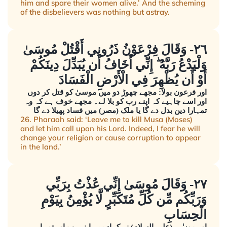
him and spare their women alive.’ And the scheming
of the disbelievers was nothing but astray.
٢٦- وَقَالَ فِرْعَوْنُ ذَرُونِي أَقْتُلْ مُوسَىٰ
وَلْيَدْعُ رَبَّهُ ۖ إِنِّي أَخَافُ أَن يُبَدِّلَ دِينَكُمْ
أَوْ أَن يُظْهِرَ فِي الْأَرْضِ الْفَسَادَ
اور فرعون بولا: مجھے چھوڑ دو میں موسیٰ کو قتل کر دوں
اور اسے چاہیے کہ اپنے رب کو بلا لے۔ مجھے خوف ہے کہ وہ
تمہارا دین بدل دے گا یا ملک (مصر) میں فساد پھیلا دے گا
26. Pharaoh said: ‘Leave me to kill Musa (Moses)
and let him call upon his Lord. Indeed, I fear he will
change your religion or cause corruption to appear
in the land.’
٢٧- وَقَالَ مُوسَىٰ إِنِّي عُذْتُ بِرَبِّي
وَرَبِّكُم مِّن كُلِّ مُتَكَبِّرٍ لَّا يُؤْمِنُ بِيَوْمِ
الْحِسَابِ