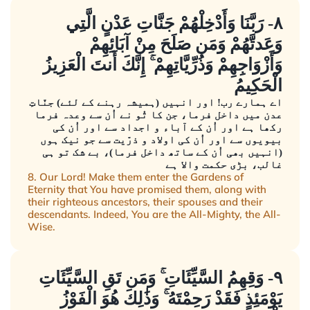
٨- رَبَّنَا وَأَدْخِلْهُمْ جَنَّاتِ عَدْنٍ الَّتِي
وَعَدتَّهُمْ وَمَن صَلَحَ مِنْ آبَائِهِمْ
وَأَزْوَاجِهِمْ وَذُرِّيَّاتِهِمْ ۚ إِنَّكَ أَنتَ الْعَزِيزُ
الْحَكِيمُ
اے ہمارے رب! اور انہیں (ہمیشہ رہنے کے لئے) جنّاتِ
عدن میں داخل فرما، جن کا تُو نے اُن سے وعدہ فرما
رکھا ہے اور اُن کے آباء و اجداد سے اور اُن کی
بیویوں سے اور اُن کی اولاد و ذرّیت سے جو نیک ہوں
(انہیں بھی اُن کے ساتھ داخل فرما)، بے شک تو ہی
غالب، بڑی حکمت والا ہے
8. Our Lord! Make them enter the Gardens of
Eternity that You have promised them, along with
their righteous ancestors, their spouses and their
descendants. Indeed, You are the All-Mighty, the All-
Wise.
٩- وَقِهِمُ السَّيِّئَاتِ ۚ وَمَن تَقِ السَّيِّئَاتِ
يَوْمَئِذٍ فَقَدْ رَحِمْتَهُ ۚ وَذَٰلِكَ هُوَ الْفَوْزُ