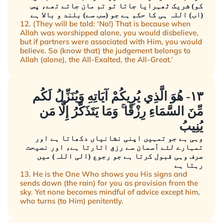
کو) شریک ٹھہرایا جاتا تو تم مان جاتے تھے، پس
(اب) اللہ ہی کا حکم ہے جو (سب سے) بلند و بالا ہے
12. (They will be told: ‘No!) That is because when
Allah was worshipped alone, you would disbelieve,
but if partners were associated with Him, you would
believe. So (know that) the judgement belongs to
Allah (alone), the All-Exalted, the All-Great.’
١٣- هُوَ الَّذِي يُرِيكُمْ آيَاتِهِ وَيُنَزِّلُ لَكُم
مِّنَ السَّمَاءِ رِزْقًا ۚ وَمَا يَتَذَكَّرُ إِلَّا مَن
يُنِيبُ
وہی ہے جو تمہیں اپنی نشانیاں دکھاتا ہے اور
تمہارے لئے آسمان سے رزق اتارتا ہے، اور نصیحت
صرف وہی قبول کرتا ہے جو رجوع (الی اللہ) میں
رہتا ہے
13. He is the One Who shows you His signs and
sends down (the rain) for you as provision from the
sky. Yet none becomes mindful of advice except him,
who turns (to Him) penitently.