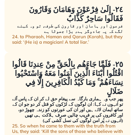
٢٤- إِلَىٰ فِرْعَوْنَ وَهَامَانَ وَقَارُونَ
فَقَالُوا سَاحِرٌ كَذَّابٌ
فرعون اور ہامان اور قارون کی طرف، تو وہ کہنے
لگے کہ یہ جادوگر ہے، بڑا جھوٹا ہے
24. to Pharaoh, Haman and Qarun (Korah), but they
said: ‘(He is) a magician! A total liar.’
٢٥- فَلَمَّا جَاءَهُم بِالْحَقِّ مِنْ عِندِنَا قَالُوا
اقْتُلُوا أَبْنَاءَ الَّذِينَ آمَنُوا مَعَهُ وَاسْتَحْيُوا
نِسَاءَهُمْ ۚ وَمَا كَيْدُ الْكَافِرِينَ إِلَّا فِي
ضَلَالٍ
پھر جب وہ ہماری بارگاہ سے پیغامِ حق لے کر ان کے پاس آئے
تو انہوں نے کہا: ان لوگوں کے لڑکوں کو قتل کر دو جو ان کے
ساتھ ایمان لائے ہیں اور ان کی عورتوں کو زندہ چھوڑ دو،
اور کافروں کی پر فریب چالیں صرف ہلاکت ہی تھیں
(انہوں نے پُر امن لوگوں کی نسل کُشی کی)
25. So when he came to them with the truth from
Us, they said: ‘Kill the sons of those who believe with