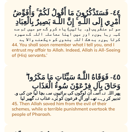
٤٤- فَسَتَذْكُرُونَ مَا أَقُولُ لَكُمْ ۚ وَأُفَوِّضُ
أَمْرِي إِلَى اللَّـهِ ۚ إِنَّ اللَّـهَ بَصِيرٌ بِالْعِبَادِ
سو تم عنقریب (وہ باتیں) یاد کرو گے جو میں تم سے
کہہ رہا ہوں، اور میں اپنا معاملہ اللہ کے سپرد
کرتا ہوں، بے شک اللہ بندوں کو دیکھنے والا ہے
44. You shall soon remember what I tell you, and I
entrust my affair to Allah. Indeed, Allah is All-Seeing
of (His) servants.’
٤٥- فَوَقَاهُ اللَّـهُ سَيِّئَاتِ مَا مَكَرُوا ۖ
وَحَاقَ بِآلِ فِرْعَوْنَ سُوءُ الْعَذَابِ
پھر اللہ نے اُسے اُن لوگوں کی برائیوں سے بچا لیا جن کی وہ
تدبیر کر رہے تھے اور آلِ فرعون کو بُرے عذاب نے گھیر لیا
45. Then Allah saved him from the evil of their
schemes, while a terrible punishment overtook the
people of Pharaoh.