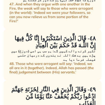
دوزخ کا کچھ حصّہ (ہی) ہم سے دور کر سکتے ہو
47. And when they argue with one another in the
Fire, the weak will say to those who were arrogant
(in the world): ‘Indeed we were your followers, so
can you now relieve us from some portion of the
Fire?’
٤٨- قَالَ الَّذِينَ اسْتَكْبَرُوا إِنَّا كُلٌّ فِيهَا
إِنَّ اللَّـهَ قَدْ حَكَمَ بَيْنَ الْعِبَادِ
تکبر کرنے والے کہیں گے: ہم سب ہی اسی (دوزخ) میں
پڑے ہیں بے شک اللہ نے بندوں کے درمیان حتمی
فیصلہ فرما دیا ہے
48. Those who were arrogant will say: ‘Indeed, we
all are in it (together). Indeed, Allah has passed (the
final) judgement between (His) servants.’
٤٩- وَقَالَ الَّذِينَ فِي النَّارِ لِخَزَنَةِ جَهَنَّمَ
ادْعُوا رَبَّكُمْ يُخَفِّفْ عَنَّا يَوْمًا مِّنَ
الْعَذَابِ