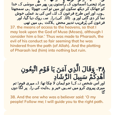
مراد (یعنی) آسمانوں کے راستوں پر، پھر میں موسٰی کے خدا
کو جھانک کر دیکھ سکوں اور میں تو اسے جھوٹا ہی سمجھتا
ہوں، اور اس طرح فرعون کے لئے اس کی بد عملی خوش
نما کر دی گئی اور وہ (اللہ کی) راہ سے روک دیا گیا، اور
فرعون کی پُرفریب تدبیر محض ہلاکت ہی میں تھی
37. the means of access to the heavens, so that I
may look upon the God of Musa (Moses), although I
consider him a liar.’ Thus was made to Pharaoh, the
evil of his conduct so fair seeming that he was
hindered from the path (of Allah). And the plotting
of Pharaoh led (him) into nothing but ruin.
٣٨- وَقَالَ الَّذِي آمَنَ يَا قَوْمِ اتَّبِعُونِ
أَهْدِكُمْ سَبِيلَ الرَّشَادِ
اور اس شخص نے کہا جو ایمان لا چکا تھا: اے میری قوم! تم
میری پیروی کرو میں تمہیں خیر و ہدایت کی راہ پر لگا دوں
گا
38. And the one who was a believer said: ‘O my
people! Follow me; I will guide you to the right path.