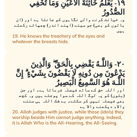
١٩- يَعْلَمُ خَائِنَةَ الْأَعْيُنِ وَمَا تُخْفِي
الصُّدُورُ
وہ خیانت کرنے والی نگاہوں کو جانتا ہے اور (ان
باتوں کو بھی) جو سینے (اپنے اندر) چھپائے رکھتے
ہیں
19. He knows the treachery of the eyes and
whatever the breasts hide.
٢٠- وَاللَّـهُ يَقْضِي بِالْحَقِّ ۖ وَالَّذِينَ
يَدْعُونَ مِن دُونِهِ لَا يَقْضُونَ بِشَيْءٍ ۗ إِنَّ
اللَّـهَ هُوَ السَّمِيعُ الْبَصِيرُ
اور اللہ حق کے ساتھ فیصلہ فرماتا ہے، اور جن
(بتوں) کو یہ لوگ اللہ کے سوا پوجتے ہیں وہ کچھ
بھی فیصلہ نہیں کر سکتے، بے شک اللہ ہی سننے
والا، دیکھنے والا ہے
20. Allah judges with justice, while those (idols) they
worship beside Him cannot judge anything. Indeed,
it is Allah Who is the All-Hearing, the All-Seeing.