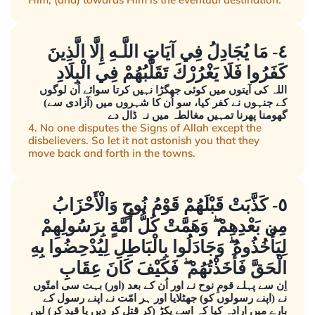
٤- مَا يُجَادِلُ فِي آيَاتِ اللَّـهِ إِلَّا الَّذِينَ
كَفَرُوا فَلَا يَغْرُرْكَ تَقَلُّبُهُمْ فِي الْبِلَادِ
اللہ کی آیتوں میں کوئی جھگڑا نہیں کرتا سوائے اُن لوگوں
کے جنہوں نے کفر کیا، سو اُن کا شہروں میں (آزادی سے)
گھومنا پھرنا تمہیں مغالطہ میں نہ ڈال دے
4. No one disputes the Signs of Allah except the
disbelievers. So let it not astonish you that they
move back and forth in the towns.
٥- كَذَّبَتْ قَبْلَهُمْ قَوْمُ نُوحٍ وَالْأَحْزَابُ
مِن بَعْدِهِمْ ۖ وَهَمَّتْ كُلُّ أُمَّةٍ بِرَسُولِهِمْ
لِيَأْخُذُوهُ ۖ وَجَادَلُوا بِالْبَاطِلِ لِيُدْحِضُوا بِهِ
الْحَقَّ فَأَخَذْتُهُمْ ۖ فَكَيْفَ كَانَ عِقَابِ
اِن سے پہلے قومِ نوح نے اور اُن کے بعد (اور) بہت سی امتّوں
نے (اپنے رسولوں کو) جھٹلایا اور ہر امّت نے اپنے رسول کے
بارے میں ارادہ کیا کہ اسے پکڑ (کر قتل کر دیں یا قید کر) لیں