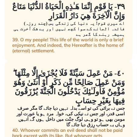
٣٩- يَا قَوْمِ إِنَّمَا هَـٰذِهِ الْحَيَاةُ الدُّنْيَا مَتَاعٌ
وَإِنَّ الْآخِرَةَ هِيَ دَارُ الْقَرَارِ
اے میری قوم! یہ دنیا کی زندگی بس (چند روزہ)
فائدہ اٹھانے کے سوا کچھ نہیں اور بے شک آخرت ہی
ہمیشہ رہنے کا گھر ہے
39. O my people! This life of the world is only a brief
enjoyment. And indeed, the Hereafter is the home of
(eternal) settlement.
٤٠- مَنْ عَمِلَ سَيِّئَةً فَلَا يُجْزَىٰ إِلَّا مِثْلَهَا ۖ
وَمَنْ عَمِلَ صَالِحًا مِّن ذَكَرٍ أَوْ أُنثَىٰ وَهُوَ
مُؤْمِنٌ فَأُولَـٰئِكَ يَدْخُلُونَ الْجَنَّةَ يُرْزَقُونَ
فِيهَا بِغَيْرِ حِسَابٍ
جس نے برائی کی تو اسے بدلہ نہیں دیا جائے گا مگر صرف
اسی قدر، اور جس نے نیکی کی، خواہ مرد ہو یا عورت اور
مومن بھی ہو تو وہی لوگ جنّت میں داخل ہوں گے انہیں
وہاں بے حساب رِزق دیا جائے گا
40. Whoever commits an evil deed shall not be paid
back except with its like. But whoever acts