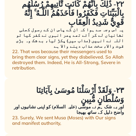
٢٢- ذَٰلِكَ بِأَنَّهُمْ كَانَت تَّأْتِيهِمْ رُسُلُهُم
بِالْبَيِّنَاتِ فَكَفَرُوا فَأَخَذَهُمُ اللَّـهُ ۚ إِنَّهُ
قَوِيٌّ شَدِيدُ الْعِقَابِ
یہ اس وجہ سے ہوا کہ ان کے پاس ان کے رسول کھلی
نشانیاں لے کر آئے تھے پھر انہوں نے کفر کیا تو
اللہ نے انہیں (عذاب میں) پکڑ لیا، بے شک وہ بڑی
قوت والا، سخت عذاب دینے والا ہے
22. That was because their messengers used to
bring them clear signs, yet they disbelieved. So Allah
destroyed them. Indeed, He is All-Strong, Severe in
retribution.
٢٣- وَلَقَدْ أَرْسَلْنَا مُوسَىٰ بِآيَاتِنَا
وَسُلْطَانٍ مُّبِينٍ
اور بے شک ہم نے موسٰی (علیہ السلام) کو اپنی نشانیوں اور
واضح دلیل کے ساتھ بھیجا
23. Surely, We sent Musa (Moses) with Our signs
and manifest authority,