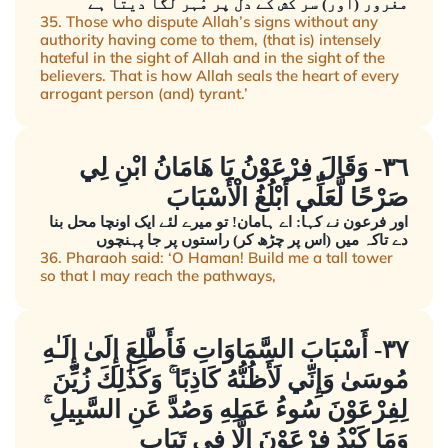
مغرور (اور) سر کش کے دل پر مُہر لگا دیتا ہے
35. Those who dispute Allah’s signs without any
authority having come to them, (that is) intensely
hateful in the sight of Allah and in the sight of the
believers. That is how Allah seals the heart of every
arrogant person (and) tyrant.’
٣٦- وَقَالَ فِرْعَوْنُ يَا هَامَانُ ابْنِ لِي
صَرْحًا لَّعَلِّي أَبْلُغُ الْأَسْبَابَ
اور فرعون نے کہا: اے ہامان! تو میرے لئے ایک اونچا محل بنا
دے تاکہ میں (اس پر چڑھ کر) راستوں پر جا پہنچوں
36. Pharaoh said: ‘O Haman! Build me a tall tower
so that I may reach the pathways,
٣٧- أَسْبَابَ السَّمَاوَاتِ فَأَطَّلِعَ إِلَىٰ إِلَـٰهِ
مُوسَىٰ وَإِنِّي لَأَظُنُّهُ كَاذِبًا ۚ وَكَذَٰلِكَ زُيِّنَ
لِفِرْعَوْنَ سُوءُ عَمَلِهِ وَصُدَّ عَنِ السَّبِيلِ ۚ
وَمَا كَيْدُ فِرْعَوْنَ إِلَّا فِي تَبَابٍ