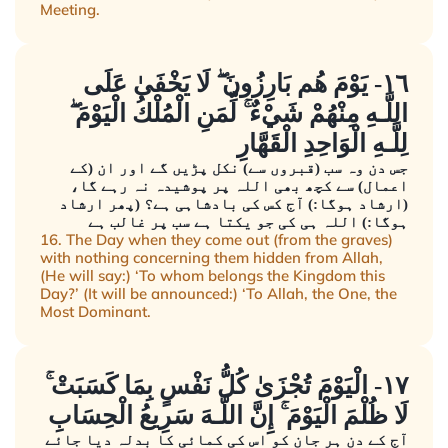
Meeting.
١٦- يَوْمَ هُم بَارِزُونَ ۖ لَا يَخْفَىٰ عَلَى
اللَّـهِ مِنْهُمْ شَيْءٌ ۚ لِّمَنِ الْمُلْكُ الْيَوْمَ ۖ
لِلَّـهِ الْوَاحِدِ الْقَهَّارِ
جس دن وہ سب (قبروں سے) نکل پڑیں گے اور ان (کے
اعمال) سے کچھ بھی اللہ پر پوشیدہ نہ رہے گا،
(ارشاد ہوگا:) آج کس کی بادشاہی ہے؟ (پھر ارشاد
ہوگا:) اللہ ہی کی جو یکتا ہے سب پر غالب ہے
16. The Day when they come out (from the graves)
with nothing concerning them hidden from Allah,
(He will say:) ‘To whom belongs the Kingdom this
Day?’ (It will be announced:) ‘To Allah, the One, the
Most Dominant.
١٧- الْيَوْمَ تُجْزَىٰ كُلُّ نَفْسٍ بِمَا كَسَبَتْ ۚ
لَا ظُلْمَ الْيَوْمَ ۚ إِنَّ اللَّـهَ سَرِيعُ الْحِسَابِ
آج کے دن ہر جان کو اس کی کمائی کا بدلہ دیا جائے