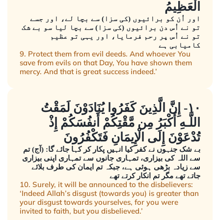
الْعَظِيمُ
اور اُن کو برائیوں (کی سزا) سے بچا لے، اور جسے
تو نے اُس دن برائیوں (کی سزا) سے بچا لیا سو بے شک
تو نے اُس پر رحم فرمایا، اور یہی تو عظیم
کامیابی ہے
9. Protect them from evil deeds. And whoever You
save from evils on that Day, You have shown them
mercy. And that is great success indeed.’
١٠- إِنَّ الَّذِينَ كَفَرُوا يُنَادَوْنَ لَمَقْتُ
اللَّـهِ أَكْبَرُ مِن مَّقْتِكُمْ أَنفُسَكُمْ إِذْ
تُدْعَوْنَ إِلَى الْإِيمَانِ فَتَكْفُرُونَ
بے شک جنہوں نے کفر کیا انہیں پکار کر کہا جائے گا: (آج) تم
سے اللہ کی بیزاری، تمہاری جانوں سے تمہاری اپنی بیزاری
سے زیادہ بڑھی ہوئی ہے، جبکہ تم ایمان کی طرف بلائے
جاتے تھے مگر تم انکار کرتے تھے
10. Surely, it will be announced to the disbelievers:
‘Indeed Allah’s disgust (towards you) is greater than
your disgust towards yourselves, for you were
invited to faith, but you disbelieved.’