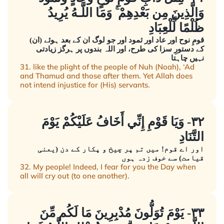
وَالَّذِينَ مِن بَعْدِهِمْ ۚ وَمَا اللَّـهُ يُرِيدُ
ظُلْمًا لِّلْعِبَادِ
قومِ نوح اور عاد اور ثمود اور جو لوگ ان کے بعد ہوئے (ان)
کے دستورِ سزا کی طرح، اور اللہ بندوں پر ہرگز زیادتی
نہیں چاہتا
31. like the plight of the people of Nuh (Noah), ‘Ad
and Thamud and those after them. Yet Allah does
not intend injustice for (His) servants.
٣٢- وَيَا قَوْمِ إِنِّي أَخَافُ عَلَيْكُمْ يَوْمَ
التَّنَادِ
اور اے قوم! میں تم پر چیخ و پکار کے دن (یعنی
قیامت) سے خوف زدہ ہوں
32. My people! Indeed, I fear for you the Day when
all will cry out (to one another).
٣٣- يَوْمَ تُوَلُّونَ مُدْبِرِينَ مَا لَكُم مِّنَ