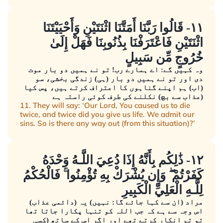
١١- قَالُوا رَبَّنَا أَمَتَّنَا اثْنَتَيْنِ وَأَحْيَيْتَنَا
اثْنَتَيْنِ فَاعْتَرَفْنَا بِذُنُوبِنَا فَهَلْ إِلَىٰ
خُرُوجٍ مِّن سَبِيلٍ
وہ کہیں گے: اے ہمارے رب! تو نے ہمیں دو بار موت
دی اور تو نے ہمیں دو بار (ہی) زندگی بخشی، سو
(اب) ہم اپنے گناہوں کا اعتراف کرتے ہیں، پس کیا
(عذاب سے بچ) نکلنے کی طرف کوئی راستہ ہے
11. They will say: ‘Our Lord, You caused us to die
twice, and twice did you give us life. We admit our
sins. So is there any way out (from this situation)?’
١٢- ذَٰلِكُم بِأَنَّهُ إِذَا دُعِيَ اللَّـهُ وَحْدَهُ
كَفَرْتُمْ ۖ وَإِن يُشْرَكْ بِهِ تُؤْمِنُوا ۚ فَالْحُكْمُ
لِلَّـهِ الْعَلِيِّ الْكَبِيرِ
مراد (ان سے کہا جائے گا: نہیں) یہ (دائمی عذاب)
اس وجہ سے ہے کہ جب اللہ کو تنہا پکارا جاتا تھا
تو تم انکار کرتے تھے اور اگر اس کے ساتھ (کسی