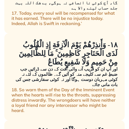
گا، آج کوئی نا انصافی نہ ہوگی، بے شک اللہ بہت
جلد حساب لینے والا ہے
17. Today, every soul will be recompensed for what
it has earned. There will be no injustice today.
Indeed, Allah is Swift in reckoning.’
١٨- وَأَنذِرْهُمْ يَوْمَ الْآزِفَةِ إِذِ الْقُلُوبُ
لَدَى الْحَنَاجِرِ كَاظِمِينَ ۚ مَا لِلظَّالِمِينَ
مِنْ حَمِيمٍ وَلَا شَفِيعٍ يُطَاعُ
اور آپ ان کو قریب آنے والی آفت کے دن سے ڈرائیں جب
ضبطِ غم سے کلیجے منہ کو آئیں گے۔ ظالموں کے لئے نہ
کوئی مہربان دوست ہوگا اور نہ کوئی سفارشی جس کی
بات مانی جائے
18. So warn them of the Day of the Imminent Event
when the hearts will rise to the throats, suppressing
distress inwardly. The wrongdoers will have neither
a loyal friend nor any intercessor who might be
heard.