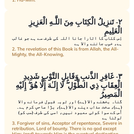
٢- تَنزِيلُ الْكِتَابِ مِنَ اللَّـهِ الْعَزِيزِ
الْعَلِيمِ
اِس کتاب کا اتارا جانا اللہ کی طرف سے ہے جو غالب
ہے، خوب جاننے والا ہے
2. The revelation of this Book is from Allah, the All-
Mighty, the All-Knowing,
٣- غَافِرِ الذَّنبِ وَقَابِلِ التَّوْبِ شَدِيدِ
الْعِقَابِ ذِي الطَّوْلِ ۖ لَا إِلَـٰهَ إِلَّا هُوَ ۖ إِلَيْهِ
الْمَصِيرُ
گناہ بخشنے والا (ہے) اور توبہ قبول فرمانے والا
(ہے)، سخت عذاب دینے والا (ہے)، بڑا صاحبِ کرم ہے۔
اُس کے سوا کوئی معبود نہیں، اسی کی طرف (سب کو)
لوٹنا ہے
3. Forgiver of sins, Acceptor of repentance, Severe in
retribution, Lord of bounty. There is no god except
Him; (and) towards Him is the eventual destination.