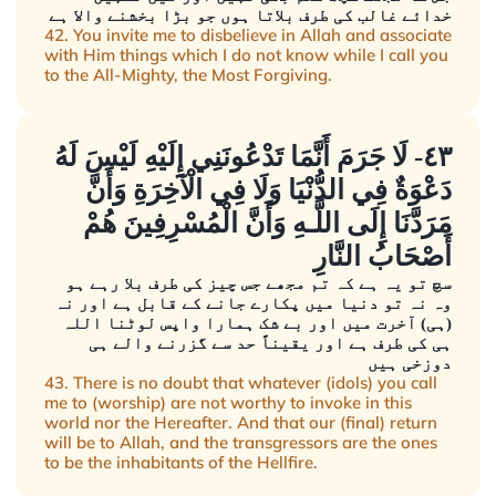
خدائے غالب کی طرف بلاتا ہوں جو بڑا بخشنے والا ہے
42. You invite me to disbelieve in Allah and associate
with Him things which I do not know while I call you
to the All-Mighty, the Most Forgiving.
٤٣- لَا جَرَمَ أَنَّمَا تَدْعُونَنِي إِلَيْهِ لَيْسَ لَهُ
دَعْوَةٌ فِي الدُّنْيَا وَلَا فِي الْآخِرَةِ وَأَنَّ
مَرَدَّنَا إِلَى اللَّـهِ وَأَنَّ الْمُسْرِفِينَ هُمْ
أَصْحَابُ النَّارِ
سچ تو یہ ہے کہ تم مجھے جس چیز کی طرف بلا رہے ہو
وہ نہ تو دنیا میں پکارے جانے کے قابل ہے اور نہ
(ہی) آخرت میں اور بے شک ہمارا واپس لوٹنا اللہ
ہی کی طرف ہے اور یقیناً حد سے گزرنے والے ہی
دوزخی ہیں
43. There is no doubt that whatever (idols) you call
me to (worship) are not worthy to invoke in this
world nor the Hereafter. And that our (final) return
will be to Allah, and the transgressors are the ones
to be the inhabitants of the Hellfire.