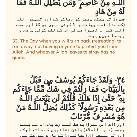
اللَّـهِ مِنْ عَاصِمٍ ۗ وَمَن يُضْلِلِ اللَّـهُ فَمَا
لَهُ مِنْ هَادٍ
جس دن تم پیٹھ پھیر کر بھاگو گے اور تمہیں اللہ
(کے عذاب) سے بچانے والا کوئی نہیں ہو گا اور جسے
اللہ گمراہ ٹھہرا دے تو اس کے لئے کوئی ہادی و
رہنما نہیں ہوتا
33. The Day when you will turn back (retreating) to
run away, not having anyone to protect you from
Allah. And whoever Allah leaves to stray has no
guide.
٣٤- وَلَقَدْ جَاءَكُمْ يُوسُفُ مِن قَبْلُ
بِالْبَيِّنَاتِ فَمَا زِلْتُمْ فِي شَكٍّ مِّمَّا جَاءَكُم
بِهِ ۖ حَتَّىٰ إِذَا هَلَكَ قُلْتُمْ لَن يَبْعَثَ اللَّـهُ
مِن بَعْدِهِ رَسُولًا ۚ كَذَٰلِكَ يُضِلُّ اللَّـهُ مَنْ
هُوَ مُسْرِفٌ مُّرْتَابٌ
اور (اے اہلِ مصر!) بے شک تمہارے پاس اس سے پہلے
یوسف (علیہ السلام) واضح نشانیوں کے ساتھ آچکے
اور تم ہمیشہ ان (نشانیوں) کے بارے میں شک میں