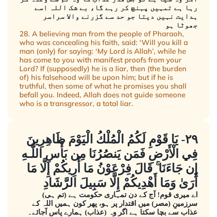
رہا ہے تمہیں پہنچ کر رہے گا، بے شک اللہ اسے
ہدایت نہیں دیتا جو حد سے گزرنے والا سراسر
جھوٹا ہو
28. A believing man from the people of Pharaoh,
who was concealing his faith, said: ‘Will you kill a
man (only) for saying: ‘My Lord is Allah’, while he
has come to you with manifest proofs from your
Lord? If (supposedly) he is a liar, then (the burden
of) his falsehood will be upon him; but if he is
truthful, then some of what he promises you shall
befall you. Indeed, Allah does not guide someone
who is a transgressor, a total liar.
٢٩- يَا قَوْمِ لَكُمُ الْمُلْكُ الْيَوْمَ ظَاهِرِينَ
فِي الْأَرْضِ فَمَن يَنصُرُنَا مِن بَأْسِ اللَّـهِ
إِن جَاءَنَا ۚ قَالَ فِرْعَوْنُ مَا أُرِيكُمْ إِلَّا مَا
أَرَىٰ وَمَا أَهْدِيكُمْ إِلَّا سَبِيلَ الرَّشَادِ
اے میری قوم! آج کے دن تمہاری حکومت ہے (تم ہی)
سرزمینِ (مصر) میں اقتدار پر ہو، پھر کون ہمیں اللہ کے
عذاب سے بچا سکتا ہے اگر وہ (عذاب) ہمارے پاس آجائے۔