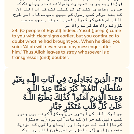
(پڑے) رہے جو وہ تمہارے پاس لائے تھے، یہاں تک کہ
جب وہ وفات پا گئے تو تم کہنے لگے کہ اب اللہ ان
کے بعد ہرگز کسی رسول کو نہیں بھیجے گا۔ اسی طرح
اللہ اس شخص کو گمراہ ٹھہرا دیتا ہے جو حد سے
گزرنے والا شک کرنے والا ہو
34. (O people of Egypt!) Indeed, Yusuf (Joseph) came
to you with clear signs earlier, but you continued to
doubt what he had brought you. When he died, you
said: ‘Allah will never send any messenger after
him.’ Thus Allah leaves to stray whosoever is a
transgressor (and) doubter.
٣٥- الَّذِينَ يُجَادِلُونَ فِي آيَاتِ اللَّـهِ بِغَيْرِ
سُلْطَانٍ أَتَاهُمْ ۖ كَبُرَ مَقْتًا عِندَ اللَّـهِ
وَعِندَ الَّذِينَ آمَنُوا ۚ كَذَٰلِكَ يَطْبَعُ اللَّـهُ
عَلَىٰ كُلِّ قَلْبِ مُتَكَبِّرٍ جَبَّارٍ
جو لوگ اللہ کی آیتوں میں جھگڑا کرتے ہیں بغیر
کسی دلیل کے جو ان کے پاس آئی ہو، (یہ جھگڑا
کرنا) اللہ کے نزدیک اور ایمان والوں کے نزدیک
سخت بیزاری (کی بات) ہے، اسی طرح اللہ ہر ایک