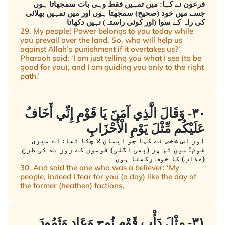
فرعون نے کہا: میں تمہیں فقط وہی بات سمجھاتا ہوں
جسے میں خود (صحیح) سمجھتا ہوں اور میں تمہیں بھلائی
کی راہ کے سوا (اور کوئی راستہ) نہیں دکھاتا
29. My people! Power belongs to you today while
you prevail over the land. So, who will help us
against Allah’s punishment if it overtakes us?’
Pharaoh said: ‘I am just telling you what I see (to be
good for you), and I am guiding you only to the right
path.’
٣٠- وَقَالَ الَّذِي آمَنَ يَا قَوْمِ إِنِّي أَخَافُ
عَلَيْكُم مِّثْلَ يَوْمِ الْأَحْزَابِ
اور اس شخص نے کہا جو ایمان لا چکا تھا: اے میری
قوم! میں تم پر (بھی اگلی) قوموں کے روزِ بد کی طرح
(عذاب) کا خوف رکھتا ہوں
30. And said the one who was a believer: ‘My
people, indeed I fear for you (a day) like the day of
the former (heathen) factions,
٣١- مِثْلَ دَأْبِ قَوْمِ نُوحٍ وَعَادٍ وَثَمُودَ