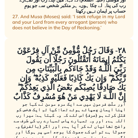
اور موسٰی (علیہ السلام) نے کہا: میں اپنے رب اور تمہارے
رب کی پناہ لے چکا ہوں، ہر متکبر شخص سے جو یومِ
حساب پر ایمان نہیں رکھتا
27. And Musa (Moses) said: ‘I seek refuge in my Lord
and your Lord from every arrogant (person) who
does not believe in the Day of Reckoning.’
٢٨- وَقَالَ رَجُلٌ مُّؤْمِنٌ مِّنْ آلِ فِرْعَوْنَ
يَكْتُمُ إِيمَانَهُ أَتَقْتُلُونَ رَجُلًا أَن يَقُولَ
رَبِّيَ اللَّـهُ وَقَدْ جَاءَكُم بِالْبَيِّنَاتِ مِن
رَّبِّكُمْ ۖ وَإِن يَكُ كَاذِبًا فَعَلَيْهِ كَذِبُهُ ۖ وَإِن
يَكُ صَادِقًا يُصِبْكُم بَعْضُ الَّذِي يَعِدُكُمْ ۖ
إِنَّ اللَّـهَ لَا يَهْدِي مَنْ هُوَ مُسْرِفٌ كَذَّابٌ
اور ملّتِ فرعون میں سے ایک مردِ مومن نے کہا جو
اپنا ایمان چھپائے ہوئے تھا: کیا تم ایک شخص کو
قتل کرتے ہو (صرف) اس لئے کہ وہ کہتا ہے: میرا رب
اللہ ہے، اور وہ تمہارے پاس تمہارے رب کی طرف سے
واضح نشانیاں لے کر آیا ہے، اور اگر (بالفرض) وہ
جھوٹا ہے تو اس کے جھوٹ کا بوجھ اسی پر ہوگا اور
اگر وہ سچا ہے تو جس قدر عذاب کا وہ تم سے وعدہ کر