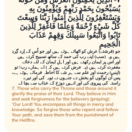
يُسَبِّحُونَ بِحَمْدِ رَبِّهِمْ وَيُؤْمِنُونَ بِهِ
وَيَسْتَغْفِرُونَ لِلَّذِينَ آمَنُوا رَبَّنَا وَسِعْتَ
كُلَّ شَيْءٍ رَّحْمَةً وَعِلْمًا فَاغْفِرْ لِلَّذِينَ
تَابُوا وَاتَّبَعُوا سَبِيلَكَ وَقِهِمْ عَذَابَ
الْجَحِيمِ
جو (فرشتے) عرش کو اٹھائے ہوئے ہیں اور جو اُس کے اِرد گِرد
ہیں وہ (سب) اپنے رب کی حمد کے ساتھ تسبیح کرتے ہیں
اور اس پر ایمان رکھتے ہیں اور اہلِ ایمان کے لئے دعائے
مغفرت کرتے ہیں (یہ عرض کرتے ہیں کہ) اے ہمارے رب! تو
(اپنی) رحمت اور علم سے ہر شے کا احاطہ فرمائے ہوئے ہے،
پس اُن لوگوں کو بخش دے جنہوں نے توبہ کی اور تیرے
راستہ کی پیروی کی اور انہیں دوزخ کے عذاب سے بچا لے
7. Those who carry the Throne and those around it
glorify the praise of their Lord. They believe in Him
and seek forgiveness for the believers (praying):
‘Our Lord! You encompass all things in mercy and
knowledge. So forgive those who repent and follow
Your path, and save them from the punishment of
the Hellfire.