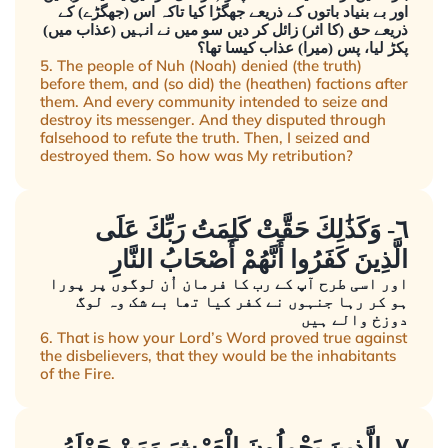
اور بے بنیاد باتوں کے ذریعے جھگڑا کیا تاکہ اس (جھگڑے) کے
ذریعے حق (کا اثر) زائل کر دیں سو میں نے انہیں (عذاب میں)
پکڑ لیا، پس (میرا) عذاب کیسا تھا؟
5. The people of Nuh (Noah) denied (the truth)
before them, and (so did) the (heathen) factions after
them. And every community intended to seize and
destroy its messenger. And they disputed through
falsehood to refute the truth. Then, I seized and
destroyed them. So how was My retribution?
٦- وَكَذَٰلِكَ حَقَّتْ كَلِمَتُ رَبِّكَ عَلَى
الَّذِينَ كَفَرُوا أَنَّهُمْ أَصْحَابُ النَّارِ
اور اسی طرح آپ کے رب کا فرمان اُن لوگوں پر پورا
ہو کر رہا جنہوں نے کفر کیا تھا بے شک وہ لوگ
دوزخ والے ہیں
6. That is how your Lord’s Word proved true against
the disbelievers, that they would be the inhabitants
of the Fire.
٧- الَّذِينَ يَحْمِلُونَ الْعَرْشَ وَمَنْ حَوْلَهُ