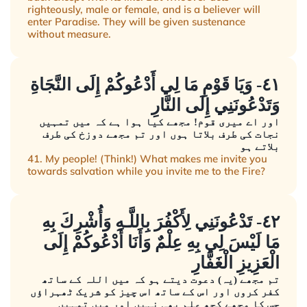
righteously, male or female, and is a believer will
enter Paradise. They will be given sustenance
without measure.
٤١- وَيَا قَوْمِ مَا لِي أَدْعُوكُمْ إِلَى النَّجَاةِ
وَتَدْعُونَنِي إِلَى النَّارِ
اور اے میری قوم! مجھے کیا ہوا ہے کہ میں تمہیں
نجات کی طرف بلاتا ہوں اور تم مجھے دوزخ کی طرف
بلاتے ہو
41. My people! (Think!) What makes me invite you
towards salvation while you invite me to the Fire?
٤٢- تَدْعُونَنِي لِأَكْفُرَ بِاللَّـهِ وَأُشْرِكَ بِهِ
مَا لَيْسَ لِي بِهِ عِلْمٌ وَأَنَا أَدْعُوكُمْ إِلَى
الْعَزِيزِ الْغَفَّارِ
تم مجھے (یہ) دعوت دیتے ہو کہ میں اللہ کے ساتھ
کفر کروں اور اس کے ساتھ اس چیز کو شریک ٹھہراؤں
جس کا مجھے کچھ علم بھی نہیں اور میں تمہیں