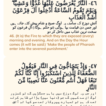
٤٦- النَّارُ يُعْرَضُونَ عَلَيْهَا غُدُوًّا وَعَشِيًّا ۖ
وَيَوْمَ تَقُومُ السَّاعَةُ أَدْخِلُوا آلَ فِرْعَوْنَ
أَشَدَّ الْعَذَابِ
آتشِ دوزخ کے سامنے یہ لوگ صبح و شام پیش کئے جاتے ہیں
اور جس دن قیامت بپا ہوگی (تو حکم ہوگا:) آلِ فرعون کو
سخت ترین عذاب میں داخل کر دو
46. (It is) the Fire to which they are exposed (every)
morning and evening. And on the Day the Hour
comes (it will be said:) ‘Make the people of Pharaoh
enter into the severest punishment.’
٤٧- وَإِذْ يَتَحَاجُّونَ فِي النَّارِ فَيَقُولُ
الضُّعَفَاءُ لِلَّذِينَ اسْتَكْبَرُوا إِنَّا كُنَّا لَكُمْ
تَبَعًا فَهَلْ أَنتُم مُّغْنُونَ عَنَّا نَصِيبًا مِّنَ
النَّارِ
اور جب وہ لوگ دوزخ میں باہم جھگڑیں گے تو کمزور
لوگ ان سے کہیں گے جو (دنیا میں) بڑائی ظاہر کرتے
تھے کہ ہم تو تمہارے پیروکار تھے سو کیا تم آتشِ