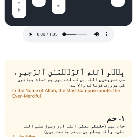
a
al
h
. بِسۡمِ ٱللهِ ٱلرَّحۡمَـٰنِ ٱلرَّحِيمِِ
سب تعریفیں اللہ ہی کے لئے ہیں جو تمام جہانوں
کی پرورش فرمانے والا ہے
In the Name of Allah, the Most Compassionate, the
Ever-Merciful
١- حم
حا، میم (حقیقی معنی اللہ اور رسول صلی اللہ
علیہ وآلہ وسلم ہی بہتر جانتے ہیں)
1. Ha-Mim.