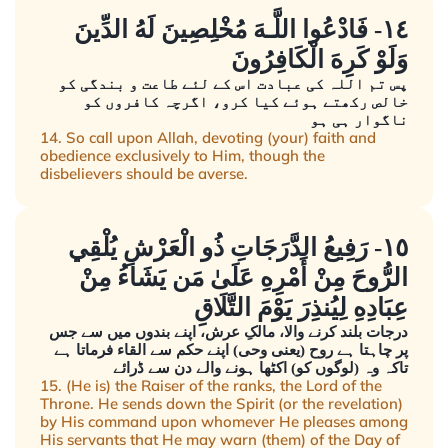
١٤- فَادْعُوا اللَّـهَ مُخْلِصِينَ لَهُ الدِّينَ
وَلَوْ كَرِهَ الْكَافِرُونَ
پس تم اللہ کی عبادت اس کے لئے طاعت و بندگی کو
خالص رکھتے ہوئے کیا کرو، اگرچہ کافروں کو
ناگوار ہی ہو
14. So call upon Allah, devoting (your) faith and
obedience exclusively to Him, though the
disbelievers should be averse.
١٥- رَفِيعُ الدَّرَجَاتِ ذُو الْعَرْشِ يُلْقِي
الرُّوحَ مِنْ أَمْرِهِ عَلَىٰ مَن يَشَاءُ مِنْ
عِبَادِهِ لِيُنذِرَ يَوْمَ التَّلَاقِ
درجات بلند کرنے والا، مالکِ عرش، اپنے بندوں میں سے جس
پر چاہتا ہے روح (یعنی وحی) اپنے حکم سے القاء فرماتا ہے
تاکہ وہ (لوگوں کو) اکٹھا ہونے والے دن سے ڈرائے
15. (He is) the Raiser of the ranks, the Lord of the
Throne. He sends down the Spirit (or the revelation)
by His command upon whomever He pleases among
His servants that He may warn (them) of the Day of