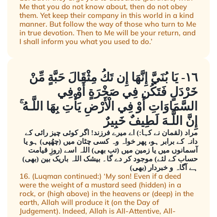
Me that you do not know about, then do not obey
them. Yet keep their company in this world in a kind
manner. But follow the way of those who turn to Me
in true devotion. Then to Me will be your return, and
I shall inform you what you used to do.’
١٦- يَا بُنَيَّ إِنَّهَا إِن تَكُ مِثْقَالَ حَبَّةٍ مِّنْ
خَرْدَلٍ فَتَكُن فِي صَخْرَةٍ أَوْ فِي
السَّمَاوَاتِ أَوْ فِي الْأَرْضِ يَأْتِ بِهَا اللَّـهُ ۚ
إِنَّ اللَّـهَ لَطِيفٌ خَبِيرٌ
مراد (لقمان نے کہا:) اے میرے فرزند! اگر کوئی چیز رائی کے
دانہ کے برابر ہو، پھر خواہ وہ کسی چٹان میں (چھُپی) ہو یا
آسمانوں میں یا زمین میں (تب بھی) اللہ اسے (روزِ قیامت
حساب کے لئے) موجود کر دے گا۔ بیشک اللہ باریک بین (بھی)
ہے آگاہ و خبردار (بھی)
16. (Luqman continued:) ‘My son! Even if a deed
were the weight of a mustard seed (hidden) in a
rock, or (high above) in the heavens or (deep) in the
earth, Allah will produce it (on the Day of
Judgement). Indeed, Allah is All-Attentive, All-