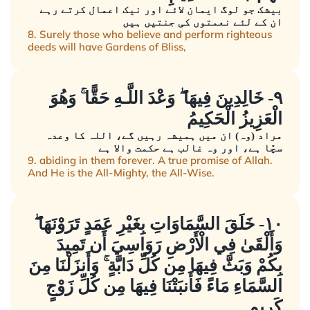
بیشک جو لوگ ایمان لائے اور نیک اعمال کرتے رہے
ان کے لئے نعمتوں کی جنتیں ہیں
8. Surely those who believe and perform righteous
deeds will have Gardens of Bliss,
٩- خَالِدِينَ فِيهَا ۖ وَعْدَ اللَّـهِ حَقًّا ۚ وَهُوَ
الْعَزِيزُ الْحَكِيمُ
مراد (وہ) ان میں ہمیشہ رہیں گے، اللہ کا وعدہ
سچّا ہے، اور وہ غالب ہے حکمت والا ہے
9. abiding in them forever. A true promise of Allah.
And He is the All-Mighty, the All-Wise.
١٠- خَلَقَ السَّمَاوَاتِ بِغَيْرِ عَمَدٍ تَرَوْنَهَا ۖ
وَأَلْقَىٰ فِي الْأَرْضِ رَوَاسِيَ أَن تَمِيدَ
بِكُمْ وَبَثَّ فِيهَا مِن كُلِّ دَابَّةٍ ۚ وَأَنزَلْنَا مِنَ
السَّمَاءِ مَاءً فَأَنبَتْنَا فِيهَا مِن كُلِّ زَوْجٍ
كَرِيمٍ