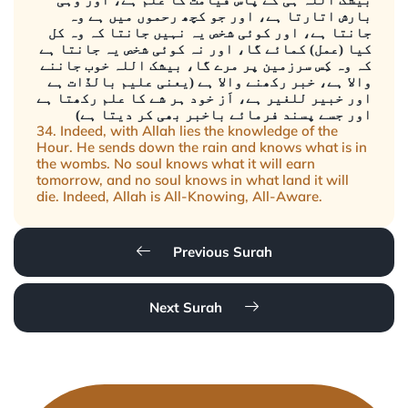
بیشک اللہ ہی کے پاس قیامت کا علم ہے، اور وہی
بارش اتارتا ہے، اور جو کچھ رحموں میں ہے وہ
جانتا ہے، اور کوئی شخص یہ نہیں جانتا کہ وہ کل
کیا (عمل) کمائے گا، اور نہ کوئی شخص یہ جانتا ہے
کہ وہ کِس سرزمین پر مرے گا، بیشک اللہ خوب جاننے
والا ہے، خبر رکھنے والا ہے (یعنی علیم بالذّات ہے
اور خبیر للغیر ہے، اَز خود ہر شے کا علم رکھتا ہے
اور جسے پسند فرمائے باخبر بھی کر دیتا ہے)
34. Indeed, with Allah lies the knowledge of the
Hour. He sends down the rain and knows what is in
the wombs. No soul knows what it will earn
tomorrow, and no soul knows in what land it will
die. Indeed, Allah is All-Knowing, All-Aware.
Previous Surah
Next Surah