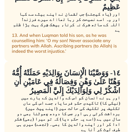
عَظِيمٌ
اور (یاد کیجئے) جب لقمان نے اپنے بیٹے سے کہا
اور وہ اسے نصیحت کر رہا تھا: اے میرے فرزند!
اللہ کے ساتھ شرک نہ کرنا، بیشک شِرک بہت بڑا ظلم
ہے
13. And when Luqman told his son, as he was
counselling him: ‘O my son! Never associate any
partners with Allah. Ascribing partners (to Allah) is
indeed the worst injustice.’
١٤- وَوَصَّيْنَا الْإِنسَانَ بِوَالِدَيْهِ حَمَلَتْهُ أُمُّهُ
وَهْنًا عَلَىٰ وَهْنٍ وَفِصَالُهُ فِي عَامَيْنِ أَنِ
اشْكُرْ لِي وَلِوَالِدَيْكَ إِلَيَّ الْمَصِيرُ
اور ہم نے انسان کو اس کے والدین کے بارے میں
(نیکی کا) تاکیدی حکم فرمایا، جسے اس کی ماں
تکلیف پر تکلیف کی حالت میں (اپنے پیٹ میں)
برداشت کرتی رہی اور جس کا دودھ چھوٹنا بھی دو
سال میں ہے (اسے یہ حکم دیا) کہ تو میرا (بھی) شکر
ادا کر اور اپنے والدین کا بھی۔ (تجھے) میری ہی
طرف لوٹ کر آنا ہے