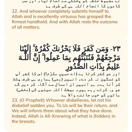
نے مضبوط حلقہ کو پختگی سے تھام لیا، اور سب
کاموں کا انجام اللہ ہی کی طرف ہے
22. And whoever completely submits himself to
Allah and is excellently virtuous has grasped the
firmest handhold. And with Allah rests the outcome
of all matters.
٢٣- وَمَن كَفَرَ فَلَا يَحْزُنكَ كُفْرُهُ ۚ إِلَيْنَا
مَرْجِعُهُمْ فَنُنَبِّئُهُم بِمَا عَمِلُوا ۚ إِنَّ اللَّـهَ
عَلِيمٌ بِذَاتِ الصُّدُورِ
اور جو کفر کرتا ہے (اے حبیبِ مکرّم!) اس کا کفر آپ
کو غمگین نہ کر دے، انہیں (بھی) ہماری ہی طرف پلٹ
کر آنا ہے، ہم انہیں ان اعمال سے آگاہ کر دیں گے
جو وہ کرتے رہے ہیں، بیشک اللہ سینوں کی (مخفی)
باتوں کو خوب جاننے والا ہے
23. (O Prophet!) Whoever disbelieves, let not his
disbelief sadden you. To Us will be their return, and
We will inform them about what they have done.
Indeed, Allah is All-Knowing of what is (hidden) in
the breasts.