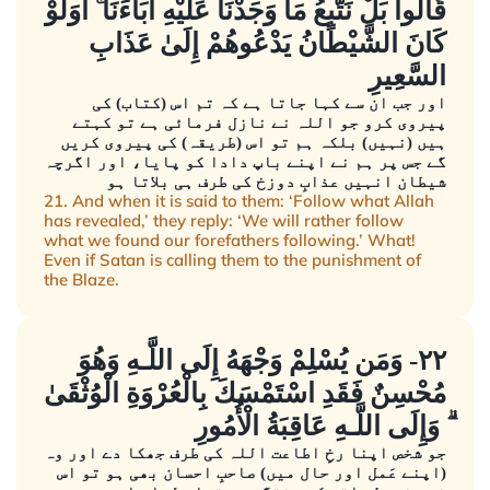
قَالُوا بَلْ نَتَّبِعُ مَا وَجَدْنَا عَلَيْهِ آبَاءَنَا ۚ أَوَلَوْ
كَانَ الشَّيْطَانُ يَدْعُوهُمْ إِلَىٰ عَذَابِ
السَّعِيرِ
اور جب ان سے کہا جاتا ہے کہ تم اس (کتاب) کی
پیروی کرو جو اللہ نے نازل فرمائی ہے تو کہتے
ہیں (نہیں) بلکہ ہم تو اس (طریقہ) کی پیروی کریں
گے جس پر ہم نے اپنے باپ دادا کو پایا، اور اگرچہ
شیطان انہیں عذابِ دوزخ کی طرف ہی بلاتا ہو
21. And when it is said to them: ‘Follow what Allah
has revealed,’ they reply: ‘We will rather follow
what we found our forefathers following.’ What!
Even if Satan is calling them to the punishment of
the Blaze.
٢٢- وَمَن يُسْلِمْ وَجْهَهُ إِلَى اللَّـهِ وَهُوَ
مُحْسِنٌ فَقَدِ اسْتَمْسَكَ بِالْعُرْوَةِ الْوُثْقَىٰ
ۗ وَإِلَى اللَّـهِ عَاقِبَةُ الْأُمُورِ
جو شخص اپنا رخِ اطاعت اللہ کی طرف جھکا دے اور وہ
(اپنے عَمل اور حال میں) صاحبِ احسان بھی ہو تو اس