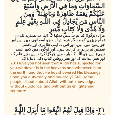
السَّمَاوَاتِ وَمَا فِي الْأَرْضِ وَأَسْبَغَ
عَلَيْكُمْ نِعَمَهُ ظَاهِرَةً وَبَاطِنَةً ۗ وَمِنَ
النَّاسِ مَن يُجَادِلُ فِي اللَّـهِ بِغَيْرِ عِلْمٍ
وَلَا هُدًى وَلَا كِتَابٍ مُّنِيرٍ
مراد (لوگو!) کیا تم نے نہیں دیکھا کہ اللہ نے تمہارے لئے ان
تمام چیزوں کو مسخّر فرما دیا ہے جو آسمانوں میں ہیں اور
جو زمین میں ہیں، اور اس نے اپنی ظاہری اور باطنی
نعمتیں تم پر پوری کر دی ہیں۔ اور لوگوں میں کچھ ایسے
(بھی) ہیں جو اللہ کے بارے میں جھگڑا کرتے ہیں بغیر علم کے
اور بغیر ہدایت کے اور بغیر روشن کتاب (کی دلیل) کے
20. Have you not seen that Allah has subjected for
you whatever is in the heavens and whatever is on
the earth, and that He has showered His blessings
upon you outwardly and inwardly? Still, some
people dispute about Allah without knowledge,
without guidance, and without an enlightening
scripture.
٢١- وَإِذَا قِيلَ لَهُمُ اتَّبِعُوا مَا أَنزَلَ اللَّـهُ