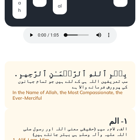
a
al
h
. بِسۡمِ ٱللهِ ٱلرَّحۡمَـٰنِ ٱلرَّحِيمِِ
سب تعریفیں اللہ ہی کے لئے ہیں جو تمام جہانوں
کی پرورش فرمانے والا ہے
In the Name of Allah, the Most Compassionate, the
Ever-Merciful
١- الم
الف، لام، میم (حقیقی معنی اللہ اور رسول صلی
اللہ علیہ وآلہ وسلم ہی بہتر جانتے ہیں)
1. Alif, Lam, Mim.