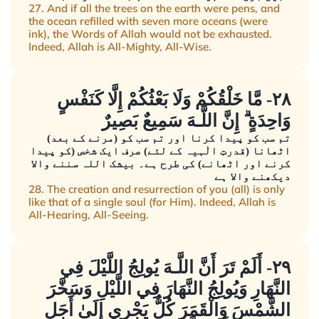
27. And if all the trees on the earth were pens, and
the ocean refilled with seven more oceans (were
ink), the Words of Allah would not be exhausted.
Indeed, Allah is All-Mighty, All-Wise.
٢٨- مَّا خَلْقُكُمْ وَلَا بَعْثُكُمْ إِلَّا كَنَفْسٍ
وَاحِدَةٍ ۗ إِنَّ اللَّـهَ سَمِيعٌ بَصِيرٌ
تم سب کو پیدا کرنا اور تم سب کو (مرنے کے بعد)
اٹھانا (قدرتِ الٰہیہ کے لئے) صرف ایک شخص (کو پیدا
کرنے اور اٹھانے) کی طرح ہے۔ بیشک اللہ سننے والا
دیکھنے والا ہے
28. The creation and resurrection of you (all) is only
like that of a single soul (for Him). Indeed, Allah is
All-Hearing, All-Seeing.
٢٩- أَلَمْ تَرَ أَنَّ اللَّـهَ يُولِجُ اللَّيْلَ فِي
النَّهَارِ وَيُولِجُ النَّهَارَ فِي اللَّيْلِ وَسَخَّرَ
الشَّمْسَ وَالْقَمَرَ كُلٌّ يَجْرِي إِلَىٰ أَجَلٍ