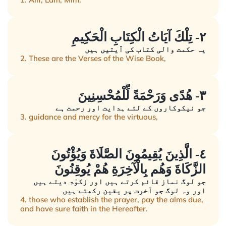
٢- تِلْكَ آيَاتُ الْكِتَابِ الْحَكِيمِ
یہ حکمت والی کتاب کی آیتیں ہیں
2. These are the Verses of the Wise Book,
٣- هُدًى وَرَحْمَةً لِّلْمُحْسِنِينَ
جو نیکوکاروں کے لئے ہدایت اور رحمت ہے
3. guidance and mercy for the virtuous,
٤- الَّذِينَ يُقِيمُونَ الصَّلَاةَ وَيُؤْتُونَ
الزَّكَاةَ وَهُم بِالْآخِرَةِ هُمْ يُوقِنُونَ
جو لوگ نماز قائم کرتے ہیں اور زکوٰۃ دیتے ہیں
اور وہ لوگ جو آخرت پر یقین رکھتے ہیں
4. those who establish the prayer, pay the alms due,
and have sure faith in the Hereafter.