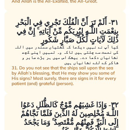
And Allah is the All-Exalted, the All-Great.
٣١- أَلَمْ تَرَ أَنَّ الْفُلْكَ تَجْرِي فِي الْبَحْرِ
بِنِعْمَتِ اللَّـهِ لِيُرِيَكُم مِّنْ آيَاتِهِ ۚ إِنَّ فِي
ذَٰلِكَ لَآيَاتٍ لِّكُلِّ صَبَّارٍ شَكُورٍ
کیا آپ نے نہیں دیکھا کہ کشتیاں سمندر میں اللہ
کی نعمت سے چلتی ہیں تاکہ وہ تمہیں اپنی کچھ
نشانیاں دکھا دے۔ بیشک اس میں ہر بڑے صابر و
شاکر کے لئے نشانیاں ہیں
31. Do you not see that the ships sail upon the sea
by Allah’s blessing, that He may show you some of
His signs? Most surely, there are signs in it for every
patient (and) grateful (person).
٣٢- وَإِذَا غَشِيَهُم مَّوْجٌ كَالظُّلَلِ دَعَوُا
اللَّـهَ مُخْلِصِينَ لَهُ الدِّينَ فَلَمَّا نَجَّاهُمْ
إِلَى الْبَرِّ فَمِنْهُم مُّقْتَصِدٌ ۚ وَمَا يَجْحَدُ