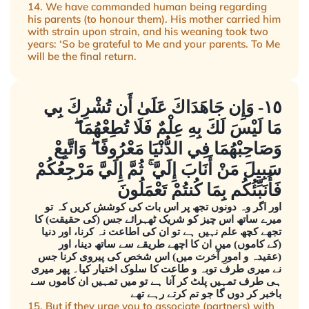
14. We have commanded human being regarding
his parents (to honour them). His mother carried him
with strain upon strain, and his weaning took two
years: ‘So be grateful to Me and your parents. To Me
will be the final return.
١٥- وَإِن جَاهَدَاكَ عَلَىٰ أَن تُشْرِكَ بِي
مَا لَيْسَ لَكَ بِهِ عِلْمٌ فَلَا تُطِعْهُمَا ۖ
وَصَاحِبْهُمَا فِي الدُّنْيَا مَعْرُوفًا ۖ وَاتَّبِعْ
سَبِيلَ مَنْ أَنَابَ إِلَيَّ ۚ ثُمَّ إِلَيَّ مَرْجِعُكُمْ
فَأُنَبِّئُكُم بِمَا كُنتُمْ تَعْمَلُونَ
اور اگر وہ دونوں تجھ پر اس بات کی کوشش کریں کہ تو
میرے ساتھ اس چیز کو شریک ٹھہرائے جس (کی حقیقت) کا
تجھے کچھ علم نہیں ہے تو ان کی اطاعت نہ کرنا، اور دنیا
(کے کاموں) میں ان کا اچھے طریقے سے ساتھ دینا، اور
(عقیدہ و امورِ آخرت میں) اس شخص کی پیروی کرنا جس
نے میری طرف توبہ و طاعت کا سلوک اختیار کیا۔ پھر میری
ہی طرف تمہیں پلٹ کر آنا ہے تو میں تمہیں ان کاموں سے
باخبر کر دوں گا جو تم کرتے رہے تھے
15. But if they urge you to associate (partners) with