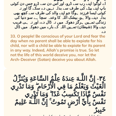
اے لوگو! اپنے رب سے ڈرو، اور اس دن سے ڈرو جس دن کوئی
باپ اپنے بیٹے کی طرف سے بدلہ نہیں دے سکے گا اور نہ
کوئی ایسا فرزند ہوگا جو اپنے والد کی طرف سے کچھ بھی
بدلہ دینے والا ہو، بیشک اللہ کا وعدہ سچا ہے سو دنیا کی
زندگی تمہیں ہرگز دھوکہ میں نہ ڈال دے، اور نہ ہی فریب
دینے والا (شیطان) تمہیں اللہ کے بارے میں دھوکہ میں ڈال
دے
33. O people! Be conscious of your Lord and fear the
day when no parent shall be able to expiate for his
child, nor will a child be able to expiate for its parent
in any way. Indeed, Allah’s promise is true. So let
not the life of this world deceive you, nor let the
Arch-Deceiver (Satan) deceive you about Allah.
٣٤- إِنَّ اللَّـهَ عِندَهُ عِلْمُ السَّاعَةِ وَيُنَزِّلُ
الْغَيْثَ وَيَعْلَمُ مَا فِي الْأَرْحَامِ ۖ وَمَا تَدْرِي
نَفْسٌ مَّاذَا تَكْسِبُ غَدًا ۖ وَمَا تَدْرِي
نَفْسٌ بِأَيِّ أَرْضٍ تَمُوتُ ۚ إِنَّ اللَّـهَ عَلِيمٌ
خَبِيرٌ