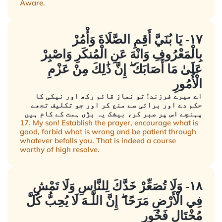
Aware.
١٧- يَا بُنَيَّ أَقِمِ الصَّلَاةَ وَأْمُرْ
بِالْمَعْرُوفِ وَانْهَ عَنِ الْمُنكَرِ وَاصْبِرْ
عَلَىٰ مَا أَصَابَكَ ۖ إِنَّ ذَٰلِكَ مِنْ عَزْمِ
الْأُمُورِ
اے میرے فرزند! تو نماز قائم رکھ اور نیکی کا
حکم دے اور برائی سے منع کر اور جو تکلیف تجھے
پہنچے اس پر صبر کر، بیشک یہ بڑی ہمت کے کام ہیں
17. My son! Establish the prayer, encourage what is
good, forbid what is wrong and be patient through
whatever befalls you. That is indeed a course
worthy of high resolve.
١٨- وَلَا تُصَعِّرْ خَدَّكَ لِلنَّاسِ وَلَا تَمْشِ
فِي الْأَرْضِ مَرَحًا ۖ إِنَّ اللَّـهَ لَا يُحِبُّ كُلَّ
مُخْتَالٍ فَخُورٍ