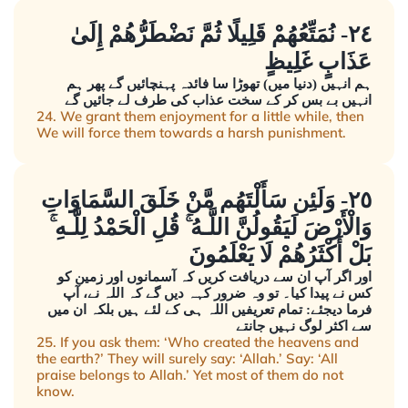
٢٤- نُمَتِّعُهُمْ قَلِيلًا ثُمَّ نَضْطَرُّهُمْ إِلَىٰ
عَذَابٍ غَلِيظٍ
ہم انہیں (دنیا میں) تھوڑا سا فائدہ پہنچائیں گے پھر ہم
انہیں بے بس کر کے سخت عذاب کی طرف لے جائیں گے
24. We grant them enjoyment for a little while, then
We will force them towards a harsh punishment.
٢٥- وَلَئِن سَأَلْتَهُم مَّنْ خَلَقَ السَّمَاوَاتِ
وَالْأَرْضَ لَيَقُولُنَّ اللَّـهُ ۚ قُلِ الْحَمْدُ لِلَّـهِ ۚ
بَلْ أَكْثَرُهُمْ لَا يَعْلَمُونَ
اور اگر آپ ان سے دریافت کریں کہ آسمانوں اور زمین کو
کس نے پیدا کیا۔ تو وہ ضرور کہہ دیں گے کہ اللہ نے، آپ
فرما دیجئے: تمام تعریفیں اللہ ہی کے لئے ہیں بلکہ ان میں
سے اکثر لوگ نہیں جانتے
25. If you ask them: ‘Who created the heavens and
the earth?’ They will surely say: ‘Allah.’ Say: ‘All
praise belongs to Allah.’ Yet most of them do not
know.