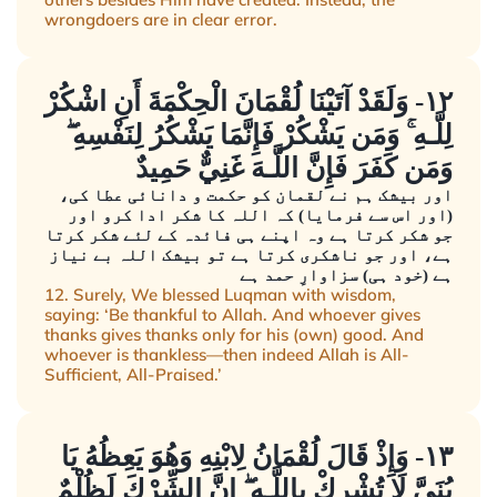
wrongdoers are in clear error.
١٢- وَلَقَدْ آتَيْنَا لُقْمَانَ الْحِكْمَةَ أَنِ اشْكُرْ
لِلَّـهِ ۚ وَمَن يَشْكُرْ فَإِنَّمَا يَشْكُرُ لِنَفْسِهِ ۖ
وَمَن كَفَرَ فَإِنَّ اللَّـهَ غَنِيٌّ حَمِيدٌ
اور بیشک ہم نے لقمان کو حکمت و دانائی عطا کی،
(اور اس سے فرمایا) کہ اللہ کا شکر ادا کرو اور
جو شکر کرتا ہے وہ اپنے ہی فائدہ کے لئے شکر کرتا
ہے، اور جو ناشکری کرتا ہے تو بیشک اللہ بے نیاز
ہے (خود ہی) سزاوارِ حمد ہے
12. Surely, We blessed Luqman with wisdom,
saying: ‘Be thankful to Allah. And whoever gives
thanks gives thanks only for his (own) good. And
whoever is thankless—then indeed Allah is All-
Sufficient, All-Praised.’
١٣- وَإِذْ قَالَ لُقْمَانُ لِابْنِهِ وَهُوَ يَعِظُهُ يَا
بُنَيَّ لَا تُشْرِكْ بِاللَّـهِ ۖ إِنَّ الشِّرْكَ لَظُلْمٌ