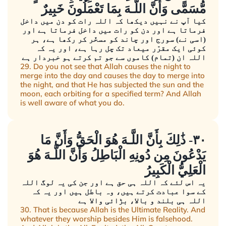
مُّسَمًّى وَأَنَّ اللَّـهَ بِمَا تَعْمَلُونَ خَبِيرٌ
کیا آپ نے نہیں دیکھا کہ اللہ رات کو دن میں داخل
فرماتا ہے اور دن کو رات میں داخل فرماتا ہے اور
(اسی نے) سورج اور چاند کو مسخّر کر رکھا ہے، ہر
کوئی ایک مقرّر میعاد تک چل رہا ہے، اور یہ کہ
اللہ ان (تمام) کاموں سے جو تم کرتے ہو خبردار ہے
29. Do you not see that Allah causes the night to
merge into the day and causes the day to merge into
the night, and that He has subjected the sun and the
moon, each orbiting for a specified term? And Allah
is well aware of what you do.
٣٠- ذَٰلِكَ بِأَنَّ اللَّـهَ هُوَ الْحَقُّ وَأَنَّ مَا
يَدْعُونَ مِن دُونِهِ الْبَاطِلُ وَأَنَّ اللَّـهَ هُوَ
الْعَلِيُّ الْكَبِيرُ
یہ اس لئے کہ اللہ ہی حق ہے اور جن کی یہ لوگ اللہ
کے سوا عبادت کرتے ہیں، وہ باطل ہیں اور یہ کہ
اللہ ہی بلند و بالا، بڑائی والا ہے
30. That is because Allah is the Ultimate Reality. And
whatever they worship besides Him is falsehood.