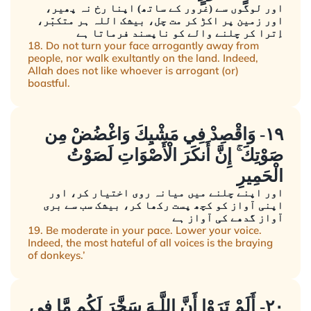
اور لوگوں سے (غرور کے ساتھ) اپنا رخ نہ پھیر،
اور زمین پر اکڑ کر مت چل، بیشک اللہ ہر متکبّر،
اِترا کر چلنے والے کو ناپسند فرماتا ہے
18. Do not turn your face arrogantly away from
people, nor walk exultantly on the land. Indeed,
Allah does not like whoever is arrogant (or)
boastful.
١٩- وَاقْصِدْ فِي مَشْيِكَ وَاغْضُضْ مِن
صَوْتِكَ ۚ إِنَّ أَنكَرَ الْأَصْوَاتِ لَصَوْتُ
الْحَمِيرِ
اور اپنے چلنے میں میانہ روی اختیار کر، اور
اپنی آواز کو کچھ پست رکھا کر، بیشک سب سے بری
آواز گدھے کی آواز ہے
19. Be moderate in your pace. Lower your voice.
Indeed, the most hateful of all voices is the braying
of donkeys.’
٢٠- أَلَمْ تَرَوْا أَنَّ اللَّـهَ سَخَّرَ لَكُم مَّا فِي