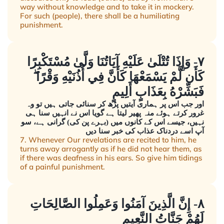
way without knowledge and to take it in mockery.
For such (people), there shall be a humiliating
punishment.
٧- وَإِذَا تُتْلَىٰ عَلَيْهِ آيَاتُنَا وَلَّىٰ مُسْتَكْبِرًا
كَأَن لَّمْ يَسْمَعْهَا كَأَنَّ فِي أُذُنَيْهِ وَقْرًا ۖ
فَبَشِّرْهُ بِعَذَابٍ أَلِيمٍ
اور جب اس پر ہماری آیتیں پڑھ کر سنائی جاتی ہیں تو وہ
غرور کرتے ہوئے منہ پھیر لیتا ہے گویا اس نے انہیں سنا ہی
نہیں، جیسے اس کے کانوں میں (بہرے پن کی) گرانی ہے، سو
آپ اسے دردناک عذاب کی خبر سنا دیں
7. Whenever Our revelations are recited to him, he
turns away arrogantly as if he did not hear them, as
if there was deafness in his ears. So give him tidings
of a painful punishment.
٨- إِنَّ الَّذِينَ آمَنُوا وَعَمِلُوا الصَّالِحَاتِ
لَهُمْ جَنَّاتُ النَّعِيمِ