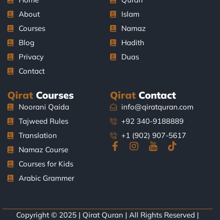
About
Islam
Courses
Namaz
Blog
Hadith
Privacy
Duas
Contact
Qirat
Courses
Qirat
Contact
Noorani Qaida
info@qiratquran.com
Tajweed Rules
+92 340-9188889
Translation
+1 (902) 907-5617
F
I
J
T
Namaz Course
a
n
k
i
Courses for Kids
c
s
i
k
e
t
-
t
Arabic Grammer
b
a
y
o
o
g
o
k
o
r
u
k
a
t
Copyright © 2025 | Qirat Quran | All Rights Reserved |