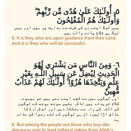
٥- أُولَـٰئِكَ عَلَىٰ هُدًى مِّن رَّبِّهِمْ ۖ
وَأُولَـٰئِكَ هُمُ الْمُفْلِحُونَ
یہی لوگ اپنے رب کی طرف سے ہدایت پر ہیں اور یہی
لوگ ہی فلاح پانے والے ہیں
5. It is they who are upon guidance from their Lord.
And it is they who will be successful.
٦- وَمِنَ النَّاسِ مَن يَشْتَرِي لَهْوَ
الْحَدِيثِ لِيُضِلَّ عَن سَبِيلِ اللَّـهِ بِغَيْرِ
عِلْمٍ وَيَتَّخِذَهَا هُزُوًا ۚ أُولَـٰئِكَ لَهُمْ عَذَابٌ
مُّهِينٌ
اور لوگوں میں سے کچھ ایسے بھی ہیں جو بیہودہ
کلام خریدتے ہیں تاکہ بغیر سوجھ بوجھ کے لوگوں
کو اللہ کی راہ سے بھٹکا دیں اور اس (راہ) کا
مذاق اڑائیں، ان ہی لوگوں کے لئے رسوا کن عذاب
ہے
6. But among the people are those who buy idle
discourse only to lead (others) astray from Allah’s