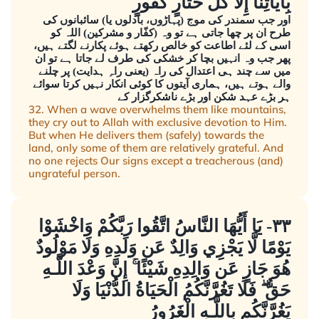
بِآيَاتِنَا إِلَّا كُلُّ خَتَّارٍ كَفُورٍ
اور جب سمندر کی موج (پہاڑوں، بادلوں یا) سائبانوں کی
طرح ان پر چھا جاتی ہے تو وہ (کفّار و مشرکین) اللہ کو
اسی کے لئے اطاعت کو خالص رکھتے ہوئے پکارنے لگتے ہیں،
پھر جب وہ انہیں بچا کر خشکی کی طرف لے جاتا ہے تو ان
میں سے چند ہی اعتدال کی راہ (یعنی راہِ ہدایت) پر چلنے
والے ہوتے ہیں، ہماری آیتوں کا کوئی انکار نہیں کرتا سوائے
ہر بڑے عہد شکن اور بڑے ناشکرگزار کے
32. When a wave overwhelms them like mountains,
they cry out to Allah with exclusive devotion to Him.
But when He delivers them (safely) towards the
land, only some of them are relatively grateful. And
no one rejects Our signs except a treacherous (and)
ungrateful person.
٣٣- يَا أَيُّهَا النَّاسُ اتَّقُوا رَبَّكُمْ وَاخْشَوْا
يَوْمًا لَّا يَجْزِي وَالِدٌ عَن وَلَدِهِ وَلَا مَوْلُودٌ
هُوَ جَازٍ عَن وَالِدِهِ شَيْئًا ۚ إِنَّ وَعْدَ اللَّـهِ
حَقٌّ ۖ فَلَا تَغُرَّنَّكُمُ الْحَيَاةُ الدُّنْيَا وَلَا
يَغُرَّنَّكُم بِاللَّـهِ الْغَرُورُ