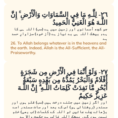
٢٦- لِلَّـهِ مَا فِي السَّمَاوَاتِ وَالْأَرْضِ ۚ إِنَّ
اللَّـهَ هُوَ الْغَنِيُّ الْحَمِيدُ
جو کچھ آسمانوں اور زمین میں ہے (سب) اللہ ہی کا
ہے، بیشک اللہ ہی بے نیاز ہے (اَز خود) سزاوارِ حمد
ہے
26. To Allah belongs whatever is in the heavens and
the earth. Indeed, Allah is the All-Sufficient, the All-
Praiseworthy.
٢٧- وَلَوْ أَنَّمَا فِي الْأَرْضِ مِن شَجَرَةٍ
أَقْلَامٌ وَالْبَحْرُ يَمُدُّهُ مِن بَعْدِهِ سَبْعَةُ
أَبْحُرٍ مَّا نَفِدَتْ كَلِمَاتُ اللَّـهِ ۗ إِنَّ اللَّـهَ
عَزِيزٌ حَكِيمٌ
اور اگر زمین میں جتنے درخت ہیں (سب) قلم ہوں اور
سمندر (روشنائی ہو) اس کے بعد اور سات سمندر اسے
بڑھاتے چلے جائیں تو اللہ کے کلمات (تب بھی) ختم
نہیں ہوں گے۔ بیشک اللہ غالب ہے حکمت والا ہے