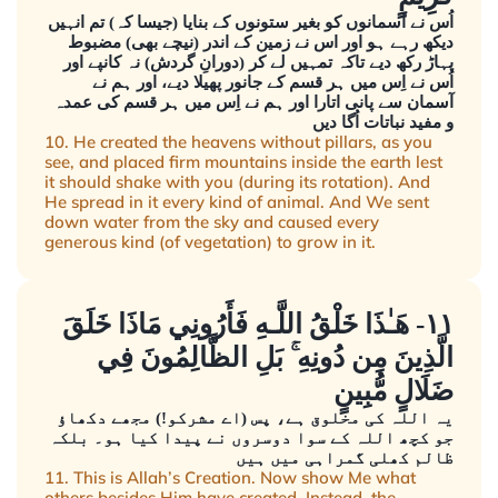
اُس نے آسمانوں کو بغیر ستونوں کے بنایا (جیسا کہ) تم انہیں
دیکھ رہے ہو اور اس نے زمین کے اندر (نیچے بھی) مضبوط
پہاڑ رکھ دیے تاکہ تمہیں لے کر (دورانِ گردش) نہ کانپے اور
اُس نے اِس میں ہر قسم کے جانور پھیلا دیے، اور ہم نے
آسمان سے پانی اتارا اور ہم نے اِس میں ہر قسم کی عمدہ
و مفید نباتات اُگا دیں
10. He created the heavens without pillars, as you
see, and placed firm mountains inside the earth lest
it should shake with you (during its rotation). And
He spread in it every kind of animal. And We sent
down water from the sky and caused every
generous kind (of vegetation) to grow in it.
١١- هَـٰذَا خَلْقُ اللَّـهِ فَأَرُونِي مَاذَا خَلَقَ
الَّذِينَ مِن دُونِهِ ۚ بَلِ الظَّالِمُونَ فِي
ضَلَالٍ مُّبِينٍ
یہ اللہ کی مخلوق ہے، پس (اے مشرکو!) مجھے دکھاؤ
جو کچھ اللہ کے سوا دوسروں نے پیدا کیا ہو۔ بلکہ
ظالم کھلی گمراہی میں ہیں
11. This is Allah’s Creation. Now show Me what
others besides Him have created. Instead, the