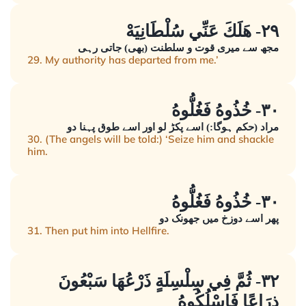
٢٩- هَلَكَ عَنِّي سُلْطَانِيَهْ
مجھ سے میری قوت و سلطنت (بھی) جاتی رہی
29. My authority has departed from me.’
٣٠- خُذُوهُ فَغُلُّوهُ
مراد (حکم ہوگا:) اسے پکڑ لو اور اسے طوق پہنا دو
30. (The angels will be told:) ‘Seize him and shackle
him.
٣٠- خُذُوهُ فَغُلُّوهُ
پھر اسے دوزخ میں جھونک دو
31. Then put him into Hellfire.
٣٢- ثُمَّ فِي سِلْسِلَةٍ ذَرْعُهَا سَبْعُونَ
ذِرَاعًا فَاسْلُكُوهُ