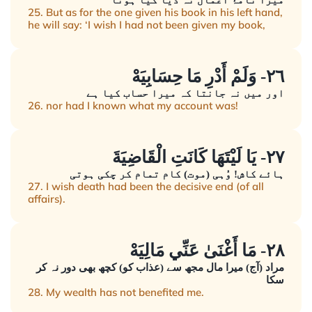
میرا نامۂ اَعمال نہ دیا گیا ہوتا
25. But as for the one given his book in his left hand,
he will say: ‘I wish I had not been given my book,
٢٦- وَلَمْ أَدْرِ مَا حِسَابِيَهْ
اور میں نہ جانتا کہ میرا حساب کیا ہے
26. nor had I known what my account was!
٢٧- يَا لَيْتَهَا كَانَتِ الْقَاضِيَةَ
ہائے کاش! وُہی (موت) کام تمام کر چکی ہوتی
27. I wish death had been the decisive end (of all
affairs).
٢٨- مَا أَغْنَىٰ عَنِّي مَالِيَهْ
مراد (آج) میرا مال مجھ سے (عذاب کو) کچھ بھی دور نہ کر
سکا
28. My wealth has not benefited me.