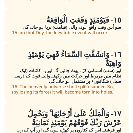
١٥- فَيَوْمَئِذٍ وَقَعَتِ الْوَاقِعَةُ
سو اُس وقت واقع ہونے والی (قیامت) برپا ہو جائے گی
15. on that Day, the Inevitable event will occur.
١٦- وَانشَقَّتِ السَّمَاءُ فَهِيَ يَوْمَئِذٍ
وَاهِيَةٌ
اور (سب) آسمانی کرّے پھٹ جائیں گے اور یہ کائنات (ایک
نظام میں مربوط اور حرکت میں رکھنے والی قوت کے ذریعے
سیاہ) شگافوں٭ پر مشتمل ہو جائے گی
16. The heavenly universe shall split asunder. So,
(by losing its force) it will become torn into holes.
١٧- وَالْمَلَكُ عَلَىٰ أَرْجَائِهَا ۚ وَيَحْمِلُ
عَرْشَ رَبِّكَ فَوْقَهُمْ يَوْمَئِذٍ ثَمَانِيَةٌ
اور فرشتے اس کے کناروں پر کھڑے ہوں گے، اور آپ کے رب