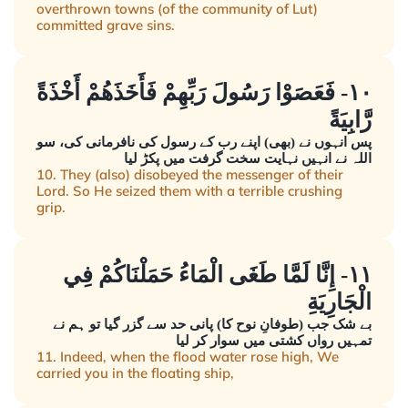
overthrown towns (of the community of Lut)
committed grave sins.
١٠- فَعَصَوْا رَسُولَ رَبِّهِمْ فَأَخَذَهُمْ أَخْذَةً
رَّابِيَةً
پس انہوں نے (بھی) اپنے رب کے رسول کی نافرمانی کی، سو
اللہ نے انہیں نہایت سخت گرفت میں پکڑ لیا
10. They (also) disobeyed the messenger of their
Lord. So He seized them with a terrible crushing
grip.
١١- إِنَّا لَمَّا طَغَى الْمَاءُ حَمَلْنَاكُمْ فِي
الْجَارِيَةِ
بے شک جب (طوفانِ نوح کا) پانی حد سے گزر گیا تو ہم نے
تمہیں رواں کشتی میں سوار کر لیا
11. Indeed, when the flood water rose high, We
carried you in the floating ship,