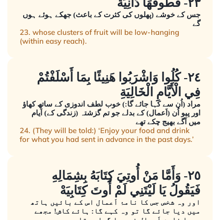
٢٣- قُطُوفُهَا دَانِيَةٌ
جس کے خوشے (پھلوں کی کثرت کے باعث) جھکے ہوئے ہوں
گے
23. whose clusters of fruit will be low-hanging
(within easy reach).
٢٤- كُلُوا وَاشْرَبُوا هَنِيئًا بِمَا أَسْلَفْتُمْ
فِي الْأَيَّامِ الْخَالِيَةِ
مراد (اُن سے کہا جائے گا:) خوب لطف اندوزی کے ساتھ کھاؤ
اور پیو اُن (اَعمال) کے بدلے جو تم گزشتہ (زندگی کے) اَیام
میں آگے بھیج چکے تھے
24. (They will be told:) ‘Enjoy your food and drink
for what you had sent in advance in the past days.’
٢٥- وَأَمَّا مَنْ أُوتِيَ كِتَابَهُ بِشِمَالِهِ
فَيَقُولُ يَا لَيْتَنِي لَمْ أُوتَ كِتَابِيَهْ
اور وہ شخص جس کا نامۂ اَعمال اس کے بائیں ہاتھ
میں دیا جائے گا تو وہ کہے گا: ہائے کاش! مجھے