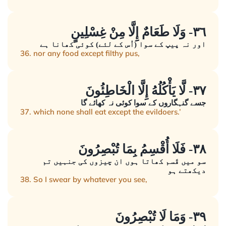
٣٦- وَلَا طَعَامٌ إِلَّا مِنْ غِسْلِينٍ
اور نہ پیپ کے سوا (اُس کے لئے) کوئی کھانا ہے
36. nor any food except filthy pus,
٣٧- لَّا يَأْكُلُهُ إِلَّا الْخَاطِئُونَ
جسے گنہگاروں کے سوا کوئی نہ کھائے گا
37. which none shall eat except the evildoers.’
٣٨- فَلَا أُقْسِمُ بِمَا تُبْصِرُونَ
سو میں قَسم کھاتا ہوں ان چیزوں کی جنہیں تم
دیکھتے ہو
38. So I swear by whatever you see,
٣٩- وَمَا لَا تُبْصِرُونَ