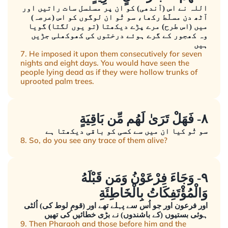
اللہ نے اس (آندھی) کو ان پر مسلسل سات راتیں اور
آٹھ دن مسلّط رکھا، سو تُو ان لوگوں کو اس (عرصہ)
میں (اس طرح) مرے پڑے دیکھتا (تو یوں لگتا) گویا
وہ کھجور کے گرے ہوئے درختوں کی کھوکھلی جڑیں
ہیں
7. He imposed it upon them consecutively for seven
nights and eight days. You would have seen the
people lying dead as if they were hollow trunks of
uprooted palm trees.
٨- فَهَلْ تَرَىٰ لَهُم مِّن بَاقِيَةٍ
سو تُو کیا ان میں سے کسی کو باقی دیکھتا ہے
8. So, do you see any trace of them alive?
٩- وَجَاءَ فِرْعَوْنُ وَمَن قَبْلَهُ
وَالْمُؤْتَفِكَاتُ بِالْخَاطِئَةِ
اور فرعون اور جو اُس سے پہلے تھے اور (قومِ لوط کی) اُلٹی
ہوئی بستیوں (کے باشندوں) نے بڑی خطائیں کی تھیں
9. Then Pharaoh and those before him and the