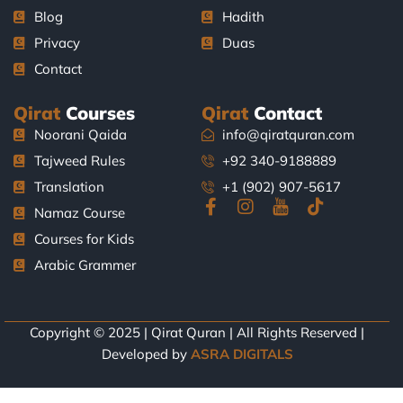
Blog
Hadith
Privacy
Duas
Contact
Qirat
Courses
Qirat
Contact
Noorani Qaida
info@qiratquran.com
Tajweed Rules
+92 340-9188889
Translation
+1 (902) 907-5617
F
I
J
T
Namaz Course
a
n
k
i
Courses for Kids
c
s
i
k
e
t
-
t
Arabic Grammer
b
a
y
o
o
g
o
k
o
r
u
k
a
t
Copyright © 2025 | Qirat Quran | All Rights Reserved |
-
m
u
Developed by
ASRA DIGITALS
f
b
e