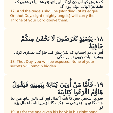
کے عرش کو اس دن ان کے اوپر آٹھ (فرشتے یا فرشتوں کے
طبقات) اٹھائے ہوئے ہوں گے
17. And the angels shall be (standing) at its edges.
On that Day, eight (mighty angels) will carry the
Throne of your Lord above them.
١٨- يَوْمَئِذٍ تُعْرَضُونَ لَا تَخْفَىٰ مِنكُمْ
خَافِيَةٌ
اُس دن تم (حساب کے لئے) پیش کیے جاؤ گے، تمہاری کوئی
پوشیدہ بات چھپی نہ رہے گی
18. That Day, you will be exposed. None of your
secrets will remain hidden.
١٩- فَأَمَّا مَنْ أُوتِيَ كِتَابَهُ بِيَمِينِهِ فَيَقُولُ
هَاؤُمُ اقْرَءُوا كِتَابِيَهْ
سو وہ شخص جس کا نامۂ اَعمال اس کے دائیں ہاتھ میں دیا
جائے گا تو وہ (خوشی سے) کہے گا: آؤ میرا نامۂ اَعمال پڑھ
لو
19. As for the one given his book in his right hand,