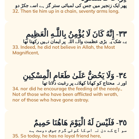
پھر ایک زنجیر میں جس کی لمبائی ستر گز ہے اسے جکڑ دو
32. Then tie him up in a chain, seventy arms long.
٣٣- إِنَّهُ كَانَ لَا يُؤْمِنُ بِاللَّـهِ الْعَظِيمِ
بے شک یہ بڑی عظمت والے اللہ پر ایمان نہیں رکھتا تھا
33. Indeed, he did not believe in Allah, the Most
Magnificent,
٣٤- وَلَا يَحُضُّ عَلَىٰ طَعَامِ الْمِسْكِينِ
اور نہ محتاج کو کھانا کھلانے پر رغبت دلاتا تھا
34. nor did he encourage the feeding of the needy.,
Not of those who have been afflicted with wrath,
nor of those who have gone astray.
٣٥- فَلَيْسَ لَهُ الْيَوْمَ هَاهُنَا حَمِيمٌ
سو آج کے دن نہ اس کا کوئی گرم جوش دوست ہے
35. So today, he has no loyal friend here,