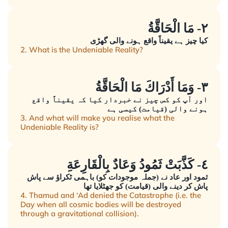
٢- مَا الْحَاقَّةُ
کیا چیز ہے یقیناً واقع ہونے والی گھڑی
2. What is the Undeniable Reality?
٣- وَمَا أَدْرَاكَ مَا الْحَاقَّةُ
اور آپ کو کس چیز نے خبردار کیا کہ یقیناً واقع
ہونے والی (قیامت) کیسی ہے
3. And what will make you realise what the
Undeniable Reality is?
٤- كَذَّبَتْ ثَمُودُ وَعَادٌ بِالْقَارِعَةِ
ثمود اور عاد نے (جملہ موجودات کو) باہمی ٹکراؤ سے پاش
پاش کر دینے والی (قیامت) کو جھٹلایا تھا
4. Thamud and ‘Ad denied the Catastrophe (i.e. the
Day when all cosmic bodies will be destroyed
through a gravitational collision).