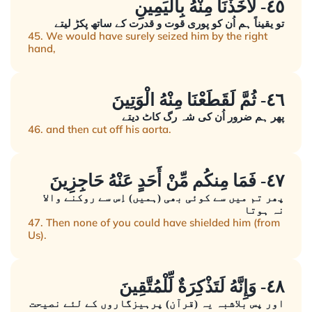
٤٥- لَأَخَذْنَا مِنْهُ بِالْيَمِينِ
تو یقیناً ہم اُن کو پوری قوت و قدرت کے ساتھ پکڑ لیتے
45. We would have surely seized him by the right
hand,
٤٦- ثُمَّ لَقَطَعْنَا مِنْهُ الْوَتِينَ
پھر ہم ضرور اُن کی شہ رگ کاٹ دیتے
46. and then cut off his aorta.
٤٧- فَمَا مِنكُم مِّنْ أَحَدٍ عَنْهُ حَاجِزِينَ
پھر تم میں سے کوئی بھی (ہمیں) اِس سے روکنے والا
نہ ہوتا
47. Then none of you could have shielded him (from
Us).
٤٨- وَإِنَّهُ لَتَذْكِرَةٌ لِّلْمُتَّقِينَ
اور پس بلاشبہ یہ (قرآن) پرہیزگاروں کے لئے نصیحت