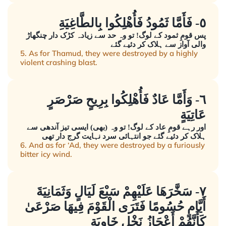
٥- فَأَمَّا ثَمُودُ فَأُهْلِكُوا بِالطَّاغِيَةِ
پس قومِ ثمود کے لوگ! تو وہ حد سے زیادہ کڑک دار چنگھاڑ
والی آواز سے ہلاک کر دئیے گئے
5. As for Thamud, they were destroyed by a highly
violent crashing blast.
٦- وَأَمَّا عَادٌ فَأُهْلِكُوا بِرِيحٍ صَرْصَرٍ
عَاتِيَةٍ
اور رہے قومِ عاد کے لوگ! تو وہ (بھی) ایسی تیز آندھی سے
ہلاک کر دئیے گئے جو انتہائی سرد نہایت گرج دار تھی
6. And as for ‘Ad, they were destroyed by a furiously
bitter icy wind.
٧- سَخَّرَهَا عَلَيْهِمْ سَبْعَ لَيَالٍ وَثَمَانِيَةَ
أَيَّامٍ حُسُومًا فَتَرَى الْقَوْمَ فِيهَا صَرْعَىٰ
كَأَنَّهُمْ أَعْجَازُ نَخْلٍ خَاوِيَةٍ