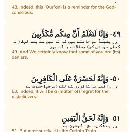
ہے
48. Indeed, this (Qur’an) is a reminder for the God-
conscious.
٤٩- وَإِنَّا لَنَعْلَمُ أَنَّ مِنكُم مُّكَذِّبِينَ
اور یقیناً ہم جانتے ہیں کہ تم میں سے بعض لوگ (اس
کھلی سچائی کو) جھٹلانے والے ہیں
49. And We certainly know that some of you are (its)
deniers.
٥٠- وَإِنَّهُ لَحَسْرَةٌ عَلَى الْكَافِرِينَ
اور واقعی یہ کافروں کے لئے (موجبِ) حسرت ہے
50. Indeed, it will be a (matter of) regret for the
disbelievers.
٥١- وَإِنَّهُ لَحَقُّ الْيَقِينِ
اور بے شک یہ حق الیقین ہے
51. But most surely, it is the Certain Truth.