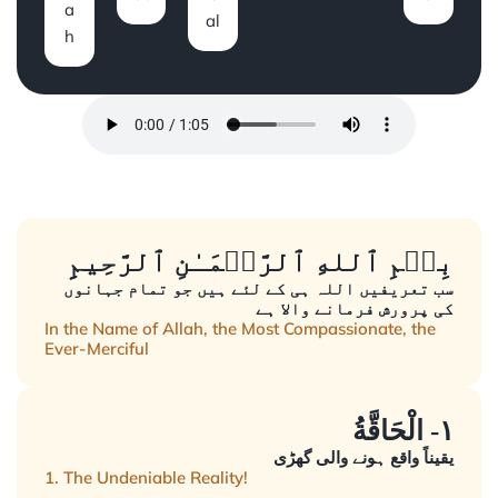
a
al
h
بِسۡمِ ٱللهِ ٱلرَّحۡمَـٰنِ ٱلرَّحِيمِِ
سب تعریفیں اللہ ہی کے لئے ہیں جو تمام جہانوں
کی پرورش فرمانے والا ہے
In the Name of Allah, the Most Compassionate, the
Ever-Merciful
١- الْحَاقَّةُ
یقیناً واقع ہونے والی گھڑی
1. The Undeniable Reality!