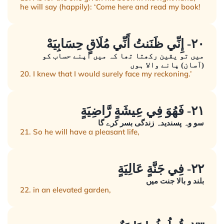
he will say (happily): ‘Come here and read my book!
٢٠- إِنِّي ظَنَنتُ أَنِّي مُلَاقٍ حِسَابِيَهْ
میں تو یقین رکھتا تھا کہ میں اپنے حساب کو
(آسان) پانے والا ہوں
20. I knew that I would surely face my reckoning.’
٢١- فَهُوَ فِي عِيشَةٍ رَّاضِيَةٍ
سو وہ پسندیدہ زندگی بسر کرے گا
21. So he will have a pleasant life,
٢٢- فِي جَنَّةٍ عَالِيَةٍ
بلند و بالا جنت میں
22. in an elevated garden,