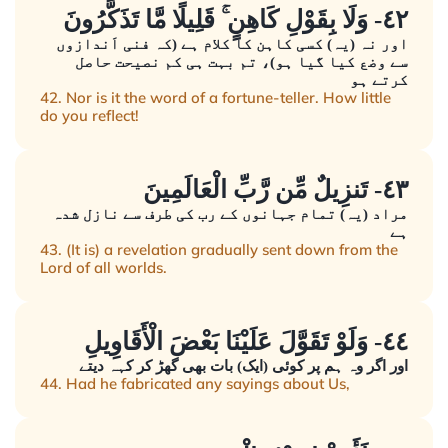
٤٢- وَلَا بِقَوْلِ كَاهِنٍ ۚ قَلِيلًا مَّا تَذَكَّرُونَ
اور نہ (یہ) کسی کاہن کا کلام ہے (کہ فنی اَندازوں
سے وضع کیا گیا ہو)، تم بہت ہی کم نصیحت حاصل
کرتے ہو
42. Nor is it the word of a fortune-teller. How little
do you reflect!
٤٣- تَنزِيلٌ مِّن رَّبِّ الْعَالَمِينَ
مراد (یہ) تمام جہانوں کے رب کی طرف سے نازل شدہ
ہے
43. (It is) a revelation gradually sent down from the
Lord of all worlds.
٤٤- وَلَوْ تَقَوَّلَ عَلَيْنَا بَعْضَ الْأَقَاوِيلِ
اور اگر وہ ہم پر کوئی (ایک) بات بھی گھڑ کر کہہ دیتے
44. Had he fabricated any sayings about Us,