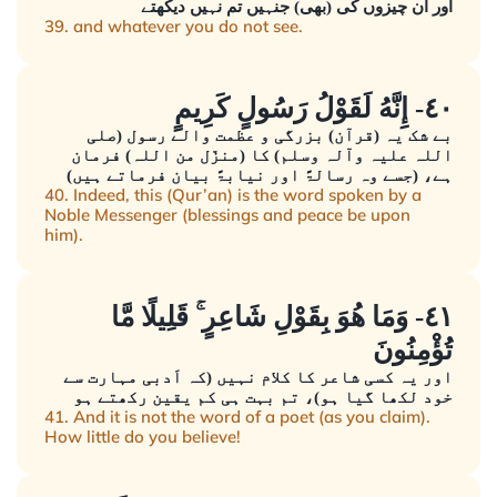
اور ان چیزوں کی (بھی) جنہیں تم نہیں دیکھتے
39. and whatever you do not see.
٤٠- إِنَّهُ لَقَوْلُ رَسُولٍ كَرِيمٍ
بے شک یہ (قرآن) بزرگی و عظمت والے رسول (صلی
اللہ علیہ وآلہ وسلم) کا (منزّل من اللہ) فرمان
ہے، (جسے وہ رسالۃً اور نیابۃً بیان فرماتے ہیں)
40. Indeed, this (Qur’an) is the word spoken by a
Noble Messenger (blessings and peace be upon
him).
٤١- وَمَا هُوَ بِقَوْلِ شَاعِرٍ ۚ قَلِيلًا مَّا
تُؤْمِنُونَ
اور یہ کسی شاعر کا کلام نہیں (کہ اَدبی مہارت سے
خود لکھا گیا ہو)، تم بہت ہی کم یقین رکھتے ہو
41. And it is not the word of a poet (as you claim).
How little do you believe!