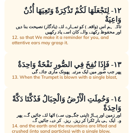
١٢- لِنَجْعَلَهَا لَكُمْ تَذْكِرَةً وَتَعِيَهَا أُذُنٌ
وَاعِيَةٌ
تاکہ ہم اس (واقعہ) کو تمہارے لئے (یادگار) نصیحت بنا دیں
اور محفوظ رکھنے والے کان اسے یاد رکھیں
12. so that We make it a reminder for you, and
attentive ears may grasp it.
١٣- فَإِذَا نُفِخَ فِي الصُّورِ نَفْخَةٌ وَاحِدَةٌ
پھر جب صور میں ایک مرتبہ پھونک ماری جائے گی
13. When the Trumpet is blown with a single blast,
١٤- وَحُمِلَتِ الْأَرْضُ وَالْجِبَالُ فَدُكَّتَا دَكَّةً
وَاحِدَةً
اور زمین اور پہاڑ (اپنی جگہوں سے) اٹھا لئے جائیں گے، پھر
وہ ایک ہی بار ٹکرا کر ریزہ ریزہ کر دیے جائیں گے
14. and the earth and the mountains are lifted and
crushed (into sand particles) with a single blow,