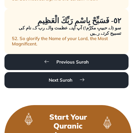
٥٢- فَسَبِّحْ بِاسْمِ رَبِّكَ الْعَظِيمِ
سو (اے حبیبِ مکرّم!) آپ اپنے عظمت والے رب کے نام کی
تسبیح کرتے رہیں
52. So glorify the Name of your Lord, the Most
Magnificent.
Previous Surah
Next Surah
Start Your
Quranic