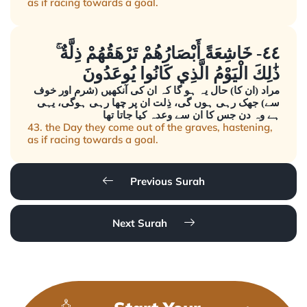
as if racing towards a goal.
٤٤- خَاشِعَةً أَبْصَارُهُمْ تَرْهَقُهُمْ ذِلَّةٌ ۚ
ذَٰلِكَ الْيَوْمُ الَّذِي كَانُوا يُوعَدُونَ
مراد (ان کا) حال یہ ہو گا کہ ان کی آنکھیں (شرم اور خوف
سے) جھک رہی ہوں گی، ذِلت ان پر چھا رہی ہوگی، یہی
ہے وہ دن جس کا ان سے وعدہ کیا جاتا تھا
43. the Day they come out of the graves, hastening,
as if racing towards a goal.
Previous Surah
Next Surah