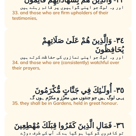
اور وہ لوگ جو اپنی گواہیوں پر قائم رہتے ہیں
33. and those who are firm upholders of their
testimonies,
٣٤- وَالَّذِينَ هُمْ عَلَىٰ صَلَاتِهِمْ
يُحَافِظُونَ
اور وہ لوگ جو اپنی نمازوں کی حفاظت کرتے ہیں
34. and those who are (consistently) watchful over
their prayers,
٣٥- أُولَـٰئِكَ فِي جَنَّاتٍ مُّكْرَمُونَ
یہی لوگ ہیں جو جنتوں میں معزّز و مکرّم ہوں گے
35. they shall be in Gardens, held in great honour.
٣٦- فَمَالِ الَّذِينَ كَفَرُوا قِبَلَكَ مُهْطِعِينَ
تو کافروں کو کیا ہو گیا ہے کہ آپ کی طرف دوڑے