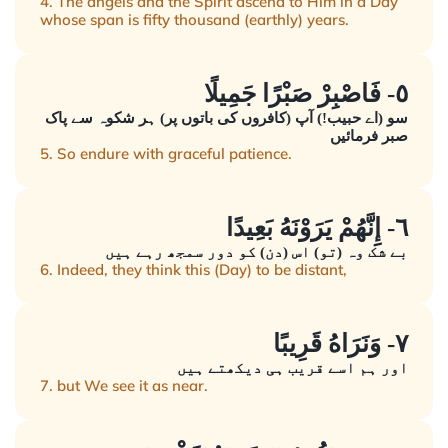
4. The angels and the Spirit ascend to Him in a Day
whose span is fifty thousand (earthly) years.
٥- فَاصْبِرْ صَبْرًا جَمِيلًا
سو (اے حبیب!) آپ (کافروں کی باتوں پر) ہر شکوہ سے پاک
صبر فرمائیں
5. So endure with graceful patience.
٦- إِنَّهُمْ يَرَوْنَهُ بَعِيدًا
بے شک وہ (تو) اس (دن) کو دور سمجھ رہے ہیں
6. Indeed, they think this (Day) to be distant,
٧- وَنَرَاهُ قَرِيبًا
اور ہم اسے قریب ہی دیکھتے ہیں
7. but We see it as near.