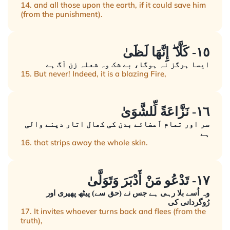
14. and all those upon the earth, if it could save him
(from the punishment).
١٥- كَلَّا ۖ إِنَّهَا لَظَىٰ
ایسا ہرگز نہ ہوگا، بے شک وہ شعلہ زن آگ ہے
15. But never! Indeed, it is a blazing Fire,
١٦- نَزَّاعَةً لِّلشَّوَىٰ
سر اور تمام اَعضائے بدن کی کھال اتار دینے والی
ہے
16. that strips away the whole skin.
١٧- تَدْعُو مَنْ أَدْبَرَ وَتَوَلَّىٰ
وہ اُسے بلا رہی ہے جس نے (حق سے) پیٹھ پھیری اور
رُوگردانی کی
17. It invites whoever turns back and flees (from the
truth),