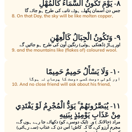
٨- يَوْمَ تَكُونُ السَّمَاءُ كَالْمُهْلِ
جس دن آسمان پگھلے ہوئے تانبے کی طرح ہو جائے گا
8. On that Day, the sky will be like molten copper,
٩- وَتَكُونُ الْجِبَالُ كَالْعِهْنِ
اور پہاڑ (دُھنکی ہوئی) رنگین اُون کی طرح ہو جائیں گے
9. and the mountains like (flakes of) coloured wool.
١٠- وَلَا يَسْأَلُ حَمِيمٌ حَمِيمًا
اور کوئی دوست کسی دوست کا پرساں نہ ہوگا
10. And no close friend will ask about his friend,
١١- يُبَصَّرُونَهُمْ ۚ يَوَدُّ الْمُجْرِمُ لَوْ يَفْتَدِي
مِنْ عَذَابِ يَوْمِئِذٍ بِبَنِيهِ
مراد (حالانکہ) وہ (ایک دوسرے کو) دکھائے جا رہے ہوں گے،
مجرم آرزو کرے گا کہ کاش! اس دن کے عذاب (سے رہائی)