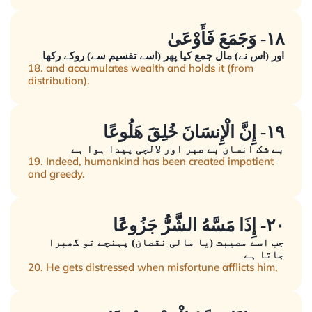
١٨- وَجَمَعَ فَأَوْعَىٰ
اور (اس نے) مال جمع کیا پھر (اسے تقسیم سے) روکے رکھا
18. and accumulates wealth and holds it (from
distribution).
١٩- إِنَّ الْإِنسَانَ خُلِقَ هَلُوعًا
بے شک انسان بے صبر اور لالچی پیدا ہوا ہے
19. Indeed, humankind has been created impatient
and greedy.
٢٠- إِذَا مَسَّهُ الشَّرُّ جَزُوعًا
جب اسے مصیبت (یا مالی نقصان) پہنچے تو گھبرا
جاتا ہے
20. He gets distressed when misfortune afflicts him,