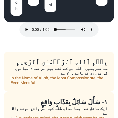
a
al
h
بِسۡمِ ٱللهِ ٱلرَّحۡمَـٰنِ ٱلرَّحِيمِِ
سب تعریفیں اللہ ہی کے لئے ہیں جو تمام جہانوں
کی پرورش فرمانے والا ہے
In the Name of Allah, the Most Compassionate, the
Ever-Merciful
١- سَأَلَ سَائِلٌ بِعَذَابٍ وَاقِعٍ
ایک سائل نے ایسا عذاب طلب کیا جو واقع ہونے والا
ہے
1. A questioner asked about the punishment bound