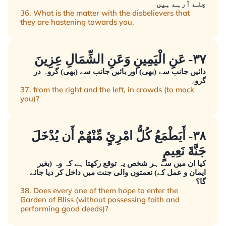
چلے آرہے ہیں
36. What is the matter with the disbelievers that
they are hastening towards you,
٣٧- عَنِ الْيَمِينِ وَعَنِ الشِّمَالِ عِزِينَ
دائیں جانب سے (بھی) اور بائیں جانب سے (بھی) گروہ در
گروہ
37. from the right and the left, in crowds (to mock
you)?
٣٨- أَيَطْمَعُ كُلُّ امْرِئٍ مِّنْهُمْ أَن يُدْخَلَ
جَنَّةَ نَعِيمٍ
کیا ان میں سے ہر شخص یہ توقع رکھتا ہے کہ وہ (بغیر
ایمان و عمل کے) نعمتوں والی جنت میں داخل کر دیا جائے
گا؟
38. Does every one of them hope to enter the
Garden of Bliss (without possessing faith and
performing good deeds)?