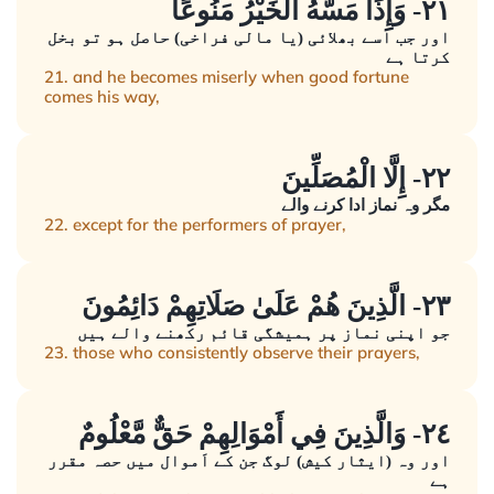
٢١- وَإِذَا مَسَّهُ الْخَيْرُ مَنُوعًا
اور جب اسے بھلائی (یا مالی فراخی) حاصل ہو تو بخل
کرتا ہے
21. and he becomes miserly when good fortune
comes his way,
٢٢- إِلَّا الْمُصَلِّينَ
مگر وہ نماز ادا کرنے والے
22. except for the performers of prayer,
٢٣- الَّذِينَ هُمْ عَلَىٰ صَلَاتِهِمْ دَائِمُونَ
جو اپنی نماز پر ہمیشگی قائم رکھنے والے ہیں
23. those who consistently observe their prayers,
٢٤- وَالَّذِينَ فِي أَمْوَالِهِمْ حَقٌّ مَّعْلُومٌ
اور وہ (ایثار کیش) لوگ جن کے اَموال میں حصہ مقرر
ہے