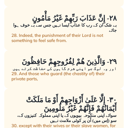
٢٨- إِنَّ عَذَابَ رَبِّهِمْ غَيْرُ مَأْمُونٍ
بے شک ان کے رب کا عذاب ایسا نہیں جس سے بے خوف ہوا
جائے
28. Indeed, the punishment of their Lord is not
something to feel safe from.
٢٩- وَالَّذِينَ هُمْ لِفُرُوجِهِمْ حَافِظُونَ
اور وہ لوگ جو اپنی شرم گاہوں کی حفاظت کرتے ہیں
29. And those who guard (the chastity of) their
private parts,
٣٠- إِلَّا عَلَىٰ أَزْوَاجِهِمْ أَوْ مَا مَلَكَتْ
أَيْمَانُهُمْ فَإِنَّهُمْ غَيْرُ مَلُومِينَ
سوائے اپنی منکوحہ بیویوں کے یا اپنی مملوکہ کنیزوں کے،
سو (اِس میں) اُن پر کوئی ملامت نہیں
30. except with their wives or their slave women, for