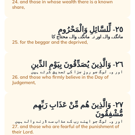
24. and those in whose wealth there is a known
share,
٢٥- لِّلسَّائِلِ وَالْمَحْرُومِ
مانگنے والے اور نہ مانگنے والے محتاج کا
25. for the beggar and the deprived,
٢٦- وَالَّذِينَ يُصَدِّقُونَ بِيَوْمِ الدِّينِ
اور وہ لوگ جو روزِ جزا کی تصدیق کرتے ہیں
26. and those who firmly believe in the Day of
Judgement,
٢٧- وَالَّذِينَ هُم مِّنْ عَذَابِ رَبِّهِم
مُّشْفِقُونَ
اور وہ لوگ جو اپنے رب کے عذاب سے ڈرنے والے ہیں
27. and those who are fearful of the punishment of
their Lord.