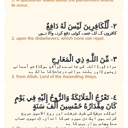
to occur,
٢- لِّلْكَافِرِينَ لَيْسَ لَهُ دَافِعٌ
کافروں کے لئے جسے کوئی دفع کرنے والا نہیں
2. upon the disbelievers, which none can repel,
٣- مِّنَ اللَّـهِ ذِي الْمَعَارِجِ
مراد (وہ) اللہ کی جانب سے (واقع ہوگا) جو آسمانی
زینوں (اور بلند مراتب درجات) کا مالک ہے
3. from Allah, Lord of the Ascending Ways.
٤- تَعْرُجُ الْمَلَائِكَةُ وَالرُّوحُ إِلَيْهِ فِي يَوْمٍ
كَانَ مِقْدَارُهُ خَمْسِينَ أَلْفَ سَنَةٍ
اس (کے عرش) کی طرف فرشتے اور روح الامین عروج
کرتے ہیں ایک دن میں، جس کا اندازہ (دنیوی حساب
سے) پچاس ہزار برس کا ہے