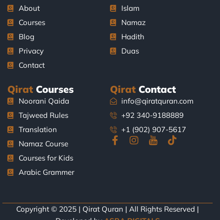
About
Islam
Courses
Namaz
Blog
Hadith
Privacy
Duas
Contact
Qirat
Courses
Qirat
Contact
Noorani Qaida
info@qiratquran.com
Tajweed Rules
+92 340-9188889
Translation
+1 (902) 907-5617
F
I
J
T
Namaz Course
a
n
k
i
Courses for Kids
c
s
i
k
e
t
-
t
Arabic Grammer
b
a
y
o
o
g
o
k
o
r
u
k
a
t
Copyright © 2025 | Qirat Quran | All Rights Reserved |
-
m
u