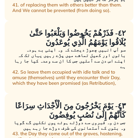
41. of replacing them with others better than them.
And We cannot be prevented (from doing so).
٤٢- فَذَرْهُمْ يَخُوضُوا وَيَلْعَبُوا حَتَّىٰ
يُلَاقُوا يَوْمَهُمُ الَّذِي يُوعَدُونَ
سو آپ انہیں چھوڑ دیجئے کہ وہ اپنی بے ہودہ
باتوں اور کھیل تماشے میں پڑے رہیں یہاں تک کہ
اپنے اس دن سے آملیں جس کا ان سے وعدہ کیا جا رہا
ہے
42. So leave them occupied with idle talk and to
amuse (themselves) until they encounter their Day,
which they have been promised (as Retribution),
٤٣- يَوْمَ يَخْرُجُونَ مِنَ الْأَجْدَاثِ سِرَاعًا
كَأَنَّهُمْ إِلَىٰ نُصُبٍ يُوفِضُونَ
جس دن وہ قبروں سے دوڑتے ہوئے یوں نکلیں گے گویا
وہ بتوں کے اَستھانوں کی طرف دوڑے جا رہے ہیں
43. the Day they come out of the graves, hastening,