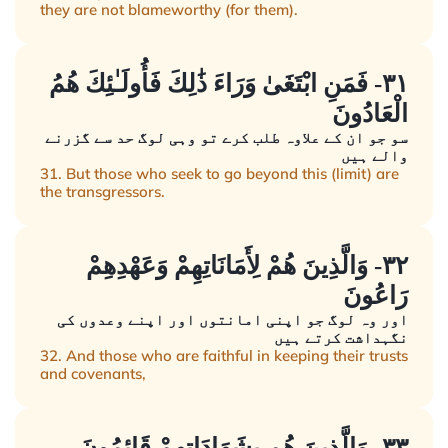
they are not blameworthy (for them).
٣١- فَمَنِ ابْتَغَىٰ وَرَاءَ ذَٰلِكَ فَأُولَـٰئِكَ هُمُ
الْعَادُونَ
سو جو ان کے علاوہ طلب کرے تو وہی لوگ حد سے گزرنے
والے ہیں
31. But those who seek to go beyond this (limit) are
the transgressors.
٣٢- وَالَّذِينَ هُمْ لِأَمَانَاتِهِمْ وَعَهْدِهِمْ
رَاعُونَ
اور وہ لوگ جو اپنی امانتوں اور اپنے وعدوں کی
نگہداشت کرتے ہیں
32. And those who are faithful in keeping their trusts
and covenants,
٣٣- وَالَّذِينَ هُم بِشَهَادَاتِهِمْ قَائِمُونَ