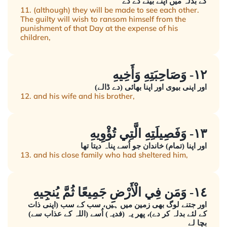
کے بدلہ میں اپنے بیٹے دے دے
11. (although) they will be made to see each other.
The guilty will wish to ransom himself from the
punishment of that Day at the expense of his
children,
١٢- وَصَاحِبَتِهِ وَأَخِيهِ
اور اپنی بیوی اور اپنا بھائی (دے ڈالے)
12. and his wife and his brother,
١٣- وَفَصِيلَتِهِ الَّتِي تُؤْوِيهِ
اور اپنا (تمام) خاندان جو اُسے پناہ دیتا تھا
13. and his close family who had sheltered him,
١٤- وَمَن فِي الْأَرْضِ جَمِيعًا ثُمَّ يُنجِيهِ
اور جتنے لوگ بھی زمین میں ہیں، سب کے سب (اپنی ذات
کے لئے بدلہ کر دے)، پھر یہ (فدیہ) اُسے (اللہ کے عذاب سے)
بچا لے