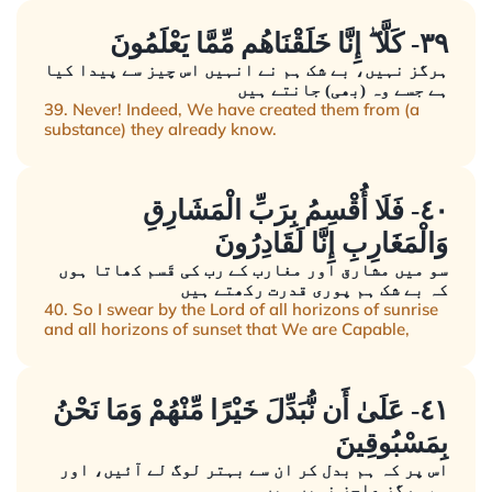
٣٩- كَلَّا ۖ إِنَّا خَلَقْنَاهُم مِّمَّا يَعْلَمُونَ
ہرگز نہیں، بے شک ہم نے انہیں اس چیز سے پیدا کیا
ہے جسے وہ (بھی) جانتے ہیں
39. Never! Indeed, We have created them from (a
substance) they already know.
٤٠- فَلَا أُقْسِمُ بِرَبِّ الْمَشَارِقِ
وَالْمَغَارِبِ إِنَّا لَقَادِرُونَ
سو میں مشارق اور مغارب کے رب کی قَسم کھاتا ہوں
کہ بے شک ہم پوری قدرت رکھتے ہیں
40. So I swear by the Lord of all horizons of sunrise
and all horizons of sunset that We are Capable,
٤١- عَلَىٰ أَن نُّبَدِّلَ خَيْرًا مِّنْهُمْ وَمَا نَحْنُ
بِمَسْبُوقِينَ
اس پر کہ ہم بدل کر ان سے بہتر لوگ لے آئیں، اور
ہم ہرگز عاجز نہیں ہیں