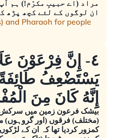
مراد (اے حبیبِ مکرّم!) ہم آ
ان لوگوں کے لئے کچھ پڑھ ک
es) and Pharaoh for people
٤- إِنَّ فِرْعَوْنَ عَل
يَسْتَضْعِفُ طَائِفَةً مِ
إِنَّهُ كَانَ مِنَ الْمُف
بیشک فرعون زمین میں سرکش و مت
(مختلف) فرقوں (اور گروہوں) میں
کمزور کردیا تھا کہ ان کے لڑکوں