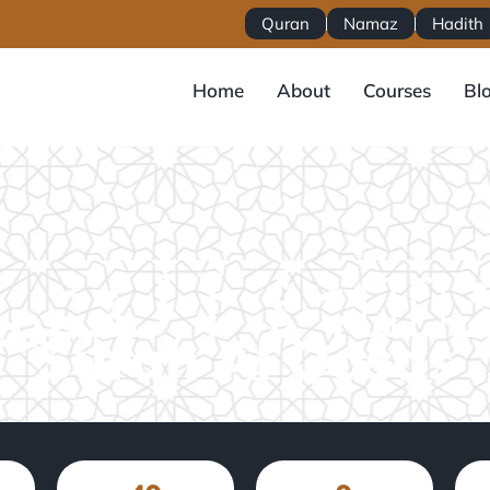
Quran
Namaz
Hadith
Home
About
Courses
Bl
Surah Al Qasas