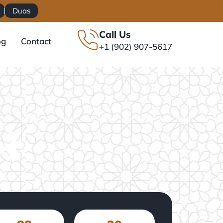
Duas
Call Us
og
Contact
+1 (902) 907-5617
(سُوۡرَةُ ٱلْقَصَصِ)