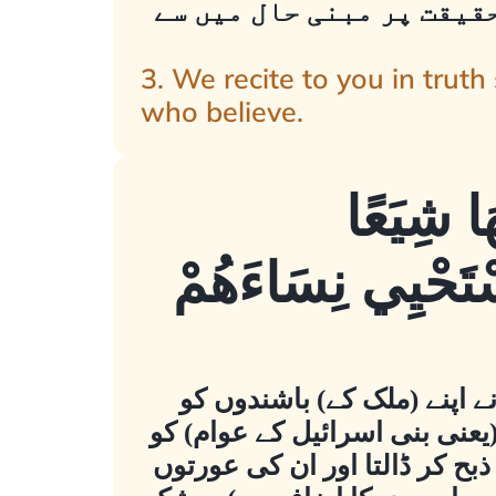
 حقیقت پر مبنی حال میں سے
3. We recite to you in trut
who believe.
َا شِيَعًا
َسْتَحْيِي نِسَاءَهُمْ
 اپنے (ملک کے) باشندوں کو
یعنی بنی اسرائیل کے عوام) کو
بح کر ڈالتا اور ان کی عورتوں