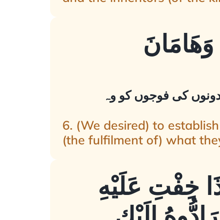
 وَهَامَانَ
 دونوں کی فوجوں کو وہ
6. (We desired) to establi
(the fulfilment of) what th
ذَا خِفْتِ عَلَيْهِ
َادُّوهُ إِلَيْكِ