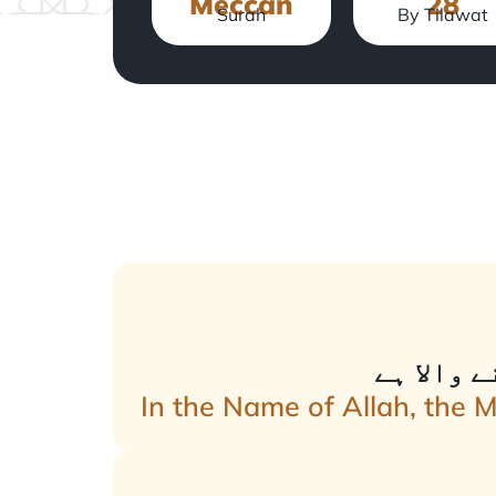
Meccan
28
Surah
By Tilawat
 والا ہے
In the Name of Allah, the 