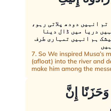
 تم انہیں دودھ پلاتی رہو،
ہیں دریا میں ڈال دینا
بیشک ہم انہیں تمہاری طرف
ہیں
7. So We inspired Musa’s mo
(afloat) into the river and 
make him among the messe
َحَزَنًا إِنَّ