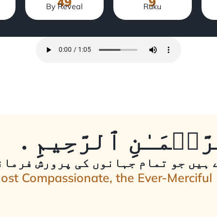
49
9
By Reveal
Ruku
ّحۡمَـٰنِ ٱلرَّحِيمِِ
 ہیں جو تمام جہانوں کی پرورش فرمانے
Most Compassionate, the Ever-Merciful