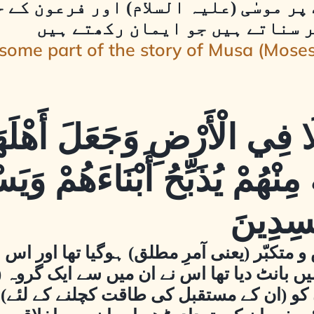
پ پر موسٰی (علیہ السلام) اور فرعون کے
ر سناتے ہیں جو ایمان رکھتے ہیں
h some part of the story of Musa (Mos
َا فِي الْأَرْضِ وَجَعَلَ أَهْلَه
نْهُمْ يُذَبِّحُ أَبْنَاءَهُمْ وَي
ْسِدِينَ
کبّر (یعنی آمرِ مطلق) ہوگیا تھا اور اس نے
 بانٹ دیا تھا اس نے ان میں سے ایک گروہ (
 کو (ان کے مستقبل کی طاقت کچلنے کے لئے) ذ