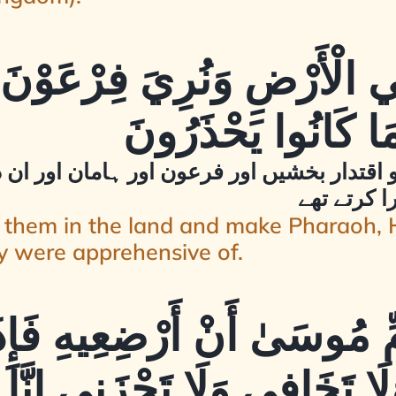
فِي الْأَرْضِ وَنُرِيَ فِرْعَوْنَ
مَا كَانُوا يَحْذَرُونَ
اقتدار بخشیں اور فرعون اور ہامان اور ان
ا کرتے تھے
sh them in the land and make Pharaoh,
ey were apprehensive of.
أُمِّ مُوسَىٰ أَنْ أَرْضِعِيهِ فَإِ
لَا تَخَافِي وَلَا تَحْزَنِي إِنَّا ر