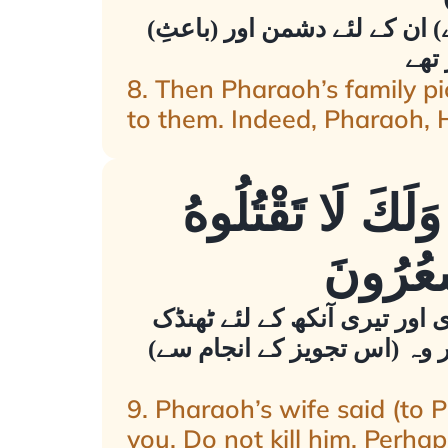
) ان کے لئے دشمن اور (باعثِ)
تھے
8. Then Pharaoh’s family p
to them. Indeed, Pharaoh, 
َكَ لَا تَقْتُلُوهُ
شْعُرُونَ
 اور تیری آنکھ کے لئے ٹھنڈک
ور وہ (اس تجویز کے انجام سے)
9. Pharaoh’s wife said (to 
you. Do not kill him. Perha