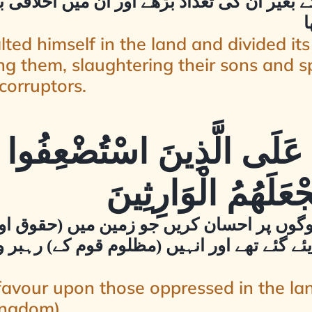
کے بغیر ان کی تعداد بڑھے اور ان میں اخلاقی 
ا
ted himself in the land and divided its 
 them, slaughtering their sons and s
corruptors.
نَّ عَلَى الَّذِينَ اسْتُضْعِفُو
َجْعَلَهُمُ الْوَارِثِينَ
لوگوں پر احسان کریں جو زمین میں (حقوق او
 گئے تھے اور انہیں (مظلوم قوم کے) رہبر و پ
favour upon those oppressed in the la
kingdom).