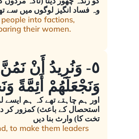
کو زندہ چھوڑ دیتا (تاکہ مَردوں 
وہ فساد انگیز لوگوں میں سے تھ
people into factions,
paring their women.
٥- وَنُرِيدُ أَنْ نَمُ
وَنَجْعَلَهُمْ أَئِمَّةً وَن
اور ہم چاہتے تھے کہ ہم ایسے 
استحصال کے باعث) کمزور کر دیئے
تخت کا) وارث بنا دیں
nd, to make them leaders