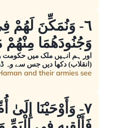
٦- وَنُمَكِّنَ لَهُمْ 
وَجُنُودَهُمَا مِنْهُمْ 
اور ہم انہیں ملک میں حکومت و 
(انقلاب) دکھا دیں جس سے وہ ڈر
 Haman and their armies see
٧- وَأَوْحَيْنَا إِلَىٰ 
فَأَلْقِيهِ فِي الْيَمِّ وَ