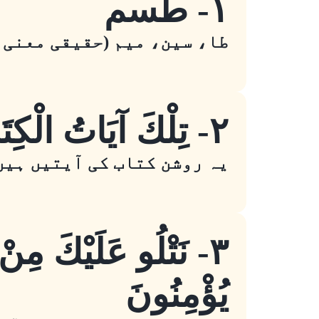
١- طسم
طا، سین، میم (حقیقی معنی 
٢- تِلْكَ آيَاتُ الْكِتَابِ الْمُبِينِ
یہ روشن کتاب کی آیتیں ہیں
٣- نَتْلُو عَلَيْكَ مِن
يُؤْمِنُونَ