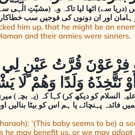
 (دریا سے) اٹھا لیا تاکہ وہ (مشیّتِ الٰہی سے
ہامان اور ان دونوں کی فوجیں سب خطاکار 
icked him up, that he might be an ene
Haman and their armies were sinners.
 فِرْعَوْنَ قُرَّتُ عَيْنٍ لِي وَل
وْ نَتَّخِذَهُ وَلَدًا وَهُمْ لَا يَ
یہ السلام کو دیکھ کر) کہا کہ (یہ بچہ) میری
ں فائدہ پہنچائے یا ہم اس کو بیٹا بنالیں ا
Pharaoh): ‘(This baby seems to be) a s
ps he may benefit us, or we may adopt h