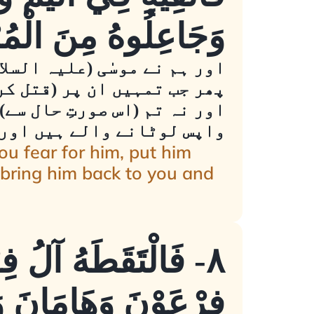
وَجَاعِلُوهُ مِنَ الْمُ
اور ہم نے موسٰی (علیہ السل
پھر جب تمہیں ان پر (قتل ک
اور نہ تم (اس صورتِ حال سے
واپس لوٹانے والے ہیں اور 
ou fear for him, put him
l bring him back to you and
٨- فَالْتَقَطَهُ آلُ فِر
فِرْعَوْنَ وَهَامَانَ و