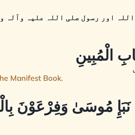
اللہ اور رسول صلی اللہ علیہ وآلہ و
the Manifest Book.
ْ نَبَإِ مُوسَىٰ وَفِرْعَوْنَ بِالْ