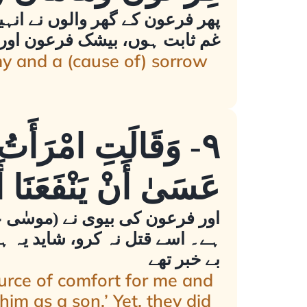
پھر فرعون کے گھر والوں نے انہیں
غم ثابت ہوں، بیشک فرعون اور 
my and a (cause of) sorrow
٩- وَقَالَتِ امْرَأَتُ
عَسَىٰ أَنْ يَنْفَعَنَا أَ
اور فرعون کی بیوی نے (موسٰی عل
ہے۔ اسے قتل نہ کرو، شاید یہ ہمی
بے خبر تھے
ource of comfort for me and
im as a son.’ Yet, they did