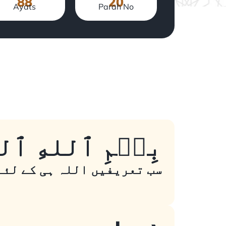
88
20
Ayats
Parah No
. بِسۡمِ ٱللهِ ٱلرَ
سب تعریفیں اللہ ہی کے لئے