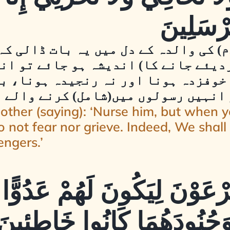
رْسَلِينَ
ام) کی والدہ کے دل میں یہ بات ڈالی کہ
ردیئے جانے کا) اندیشہ ہو جائے تو ان
) خوفزدہ ہونا اور نہ رنجیدہ ہونا، 
انہیں رسولوں میں(شامل) کرنے والے 
ther (saying): ‘Nurse him, but when y
do not fear nor grieve. Indeed, We shal
ngers.’
ْعَوْنَ لِيَكُونَ لَهُمْ عَدُوًّا و
َجُنُودَهُمَا كَانُوا خَاطِئِينَ