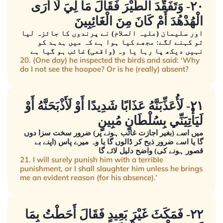
٢٠- وَتَفَقَّدَ الطَّيْرَ فَقَالَ مَا لِيَ لَا أَرَى
الْهُدْهُدَ أَمْ كَانَ مِنَ الْغَائِبِينَ
اور سلیمان (علیہ السلام) نے پرندوں کا جائزہ لیا
تو کہنے لگے: مجھے کیا ہوا ہے کہ میں ہدہد کو
نہیں دیکھ پا رہا یا وہ (واقعی) غائب ہو گیا ہے
20. (One day) he inspected the birds and said: ‘Why
do I not see the hoopoe? Or is he (really) absent?
٢١- لَأُعَذِّبَنَّهُ عَذَابًا شَدِيدًا أَوْ لَأَذْبَحَنَّهُ أَوْ
لَيَأْتِيَنِّي بِسُلْطَانٍ مُبِينٍ
میں اسے (بغیر اجازت غائب ہونے پر) ضرور سخت سزا دوں
گا یا اسے ضرور ذبح کر ڈالوں گا یا وہ میرے پاس (اپنے بے
قصور ہونے کی) واضح دلیل لائے گا
21. I will surely punish him with a terrible
punishment, or I shall slaughter him unless he brings
me an evident reason (for his absence).’
٢٢- فَمَكَثَ غَيْرَ بَعِيدٍ فَقَالَ أَحَطْتُ بِمَا