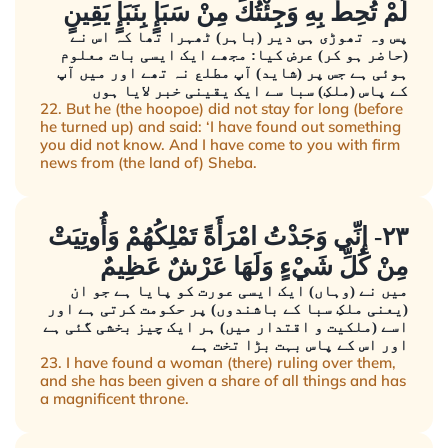
لَمْ تُحِطْ بِهِ وَجِئْتُكَ مِنْ سَبَإٍ بِنَبَإٍ يَقِينٍ
پس وہ تھوڑی ہی دیر (باہر) ٹھہرا تھا کہ اس نے
(حاضر ہو کر) عرض کیا: مجھے ایک ایسی بات معلوم
ہوئی ہے جس پر (شاید) آپ مطلع نہ تھے اور میں آپ
کے پاس (ملکِ) سبا سے ایک یقینی خبر لایا ہوں
22. But he (the hoopoe) did not stay for long (before
he turned up) and said: ‘I have found out something
you did not know. And I have come to you with firm
news from (the land of) Sheba.
٢٣- إِنِّي وَجَدْتُ امْرَأَةً تَمْلِكُهُمْ وَأُوتِيَتْ
مِنْ كُلِّ شَيْءٍ وَلَهَا عَرْشٌ عَظِيمٌ
میں نے (وہاں) ایک ایسی عورت کو پایا ہے جو ان
(یعنی ملکِ سبا کے باشندوں) پر حکومت کرتی ہے اور
اسے (ملکیت و اقتدار میں) ہر ایک چیز بخشی گئی ہے
اور اس کے پاس بہت بڑا تخت ہے
23. I have found a woman (there) ruling over them,
and she has been given a share of all things and has
a magnificent throne.