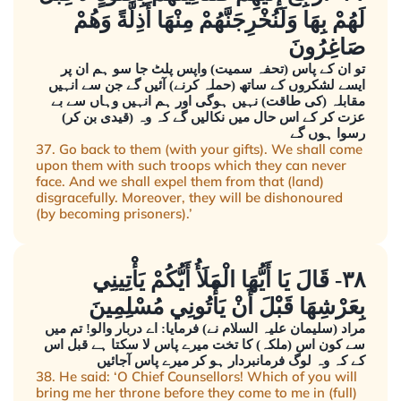
لَهُمْ بِهَا وَلَنُخْرِجَنَّهُمْ مِنْهَا أَذِلَّةً وَهُمْ
صَاغِرُونَ
تو ان کے پاس (تحفہ سمیت) واپس پلٹ جا سو ہم ان پر
ایسے لشکروں کے ساتھ (حملہ کرنے) آئیں گے جن سے انہیں
مقابلہ (کی طاقت) نہیں ہوگی اور ہم انہیں وہاں سے بے
عزت کر کے اس حال میں نکالیں گے کہ وہ (قیدی بن کر)
رسوا ہوں گے
37. Go back to them (with your gifts). We shall come
upon them with such troops which they can never
face. And we shall expel them from that (land)
disgracefully. Moreover, they will be dishonoured
(by becoming prisoners).’
٣٨- قَالَ يَا أَيُّهَا الْمَلَأُ أَيُّكُمْ يَأْتِينِي
بِعَرْشِهَا قَبْلَ أَنْ يَأْتُونِي مُسْلِمِينَ
مراد (سلیمان علیہ السلام نے) فرمایا: اے دربار والو! تم میں
سے کون اس (ملکہ) کا تخت میرے پاس لا سکتا ہے قبل اس
کے کہ وہ لوگ فرمانبردار ہو کر میرے پاس آجائیں
38. He said: ‘O Chief Counsellors! Which of you will
bring me her throne before they come to me in (full)