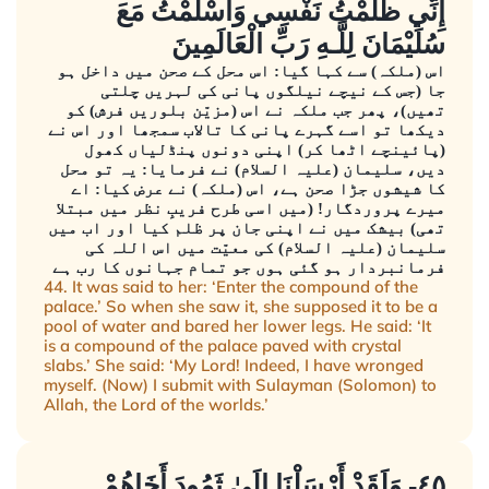
إِنِّي ظَلَمْتُ نَفْسِي وَأَسْلَمْتُ مَعَ
سُلَيْمَانَ لِلَّـهِ رَبِّ الْعَالَمِينَ
اس (ملکہ) سے کہا گیا: اس محل کے صحن میں داخل ہو
جا (جس کے نیچے نیلگوں پانی کی لہریں چلتی
تھیں)، پھر جب ملکہ نے اس (مزیّن بلوریں فرش) کو
دیکھا تو اسے گہرے پانی کا تالاب سمجھا اور اس نے
(پائینچے اٹھا کر) اپنی دونوں پنڈلیاں کھول
دیں، سلیمان (علیہ السلام) نے فرمایا: یہ تو محل
کا شیشوں جڑا صحن ہے، اس (ملکہ) نے عرض کیا: اے
میرے پروردگار! (میں اسی طرح فریبِ نظر میں مبتلا
تھی) بیشک میں نے اپنی جان پر ظلم کیا اور اب میں
سلیمان (علیہ السلام) کی معیّت میں اس اللہ کی
فرمانبردار ہو گئی ہوں جو تمام جہانوں کا رب ہے
44. It was said to her: ‘Enter the compound of the
palace.’ So when she saw it, she supposed it to be a
pool of water and bared her lower legs. He said: ‘It
is a compound of the palace paved with crystal
slabs.’ She said: ‘My Lord! Indeed, I have wronged
myself. (Now) I submit with Sulayman (Solomon) to
Allah, the Lord of the worlds.’
٤٥- وَلَقَدْ أَرْسَلْنَا إِلَىٰ ثَمُودَ أَخَاهُمْ