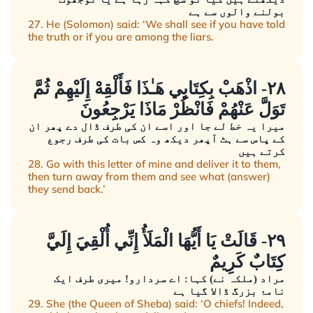
بولنے والوں سے ہے
27. He (Solomon) said: ‘We shall see if you have told
the truth or if you are among the liars.
٢٨- اذْهَبْ بِكِتَابِي هَـٰذَا فَأَلْقِهْ إِلَيْهِمْ ثُمَّ
تَوَلَّ عَنْهُمْ فَانْظُرْ مَاذَا يَرْجِعُونَ
میرا یہ خط لے جا اور اسے ان کی طرف ڈال دے پھر ان
کے پاس سے ہٹ آپھر دیکھ وہ کس بات کی طرف رجوع
کرتے ہیں
28. Go with this letter of mine and deliver it to them,
then turn away from them and see what (answer)
they send back.’
٢٩- قَالَتْ يَا أَيُّهَا الْمَلَأُ إِنِّي أُلْقِيَ إِلَيَّ
كِتَابٌ كَرِيمٌ
مراد (ملکہ نے) کہا: اے سردارو! میری طرف ایک
نامۂ بزرگ ڈالا گیا ہے
29. She (the Queen of Sheba) said: ‘O chiefs! Indeed,