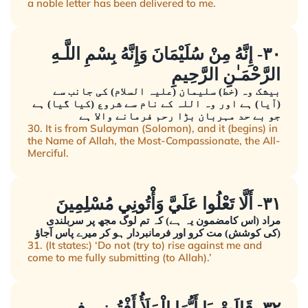
a noble letter has been delivered to me.
٣٠- إِنَّهُ مِنْ سُلَيْمَانَ وَإِنَّهُ بِسْمِ اللَّـهِ
الرَّحْمَـٰنِ الرَّحِيمِ
بیشک وہ (خط) سلیمان (علیہ السلام) کی جانب سے
(آیا) ہے اور وہ اللہ کے نام سے شروع (کیا گیا) ہے
جو بے حد مہربان بڑا رحم فرمانے والا ہے
30. It is from Sulayman (Solomon), and it (begins) in
the Name of Allah, the Most-Compassionate, the All-
Merciful.
٣١- أَلَّا تَعْلُوا عَلَيَّ وَأْتُونِي مُسْلِمِينَ
مراد (اس کامضمون یہ ہے) کہ تم لوگ مجھ پر سربلندی
(کی کوشش) مت کرو اور فرمانبردار ہو کر میرے پاس آجاؤ
31. (It states:) ‘Do not (try to) rise against me and
come to me fully submitting (to Allah).’