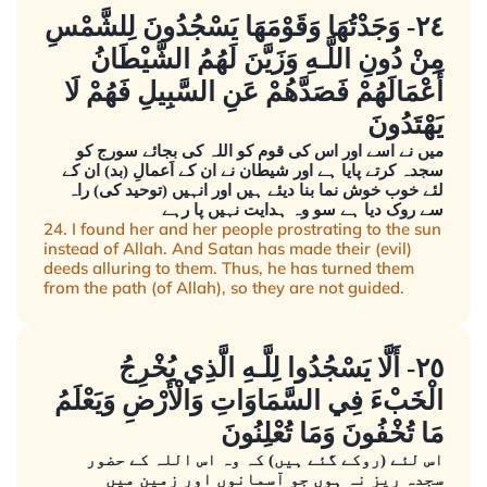
٢٤- وَجَدْتُهَا وَقَوْمَهَا يَسْجُدُونَ لِلشَّمْسِ
مِنْ دُونِ اللَّـهِ وَزَيَّنَ لَهُمُ الشَّيْطَانُ
أَعْمَالَهُمْ فَصَدَّهُمْ عَنِ السَّبِيلِ فَهُمْ لَا
يَهْتَدُونَ
میں نے اسے اور اس کی قوم کو اللہ کی بجائے سورج کو
سجدہ کرتے پایا ہے اور شیطان نے ان کے اَعمالِ (بد) ان کے
لئے خوب خوش نما بنا دیئے ہیں اور انہیں (توحید کی) راہ
سے روک دیا ہے سو وہ ہدایت نہیں پا رہے
24. I found her and her people prostrating to the sun
instead of Allah. And Satan has made their (evil)
deeds alluring to them. Thus, he has turned them
from the path (of Allah), so they are not guided.
٢٥- أَلَّا يَسْجُدُوا لِلَّـهِ الَّذِي يُخْرِجُ
الْخَبْءَ فِي السَّمَاوَاتِ وَالْأَرْضِ وَيَعْلَمُ
مَا تُخْفُونَ وَمَا تُعْلِنُونَ
اس لئے (روکے گئے ہیں) کہ وہ اس اللہ کے حضور
سجدہ ریز نہ ہوں جو آسمانوں اور زمین میں