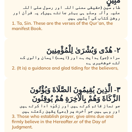
مُبِينٍ
طا، سین (حقیقی معنی اللہ اور رسول صلی اللہ
علیہ وآلہ وسلم ہی بہتر جانتے ہیں)، یہ قرآن اور
روشن کتاب کی آیتیں ہیں
1. Ta, Sin. These are the verses of the Qur’an, the
manifest Book.
٢- هُدًى وَبُشْرَىٰ لِلْمُؤْمِنِينَ
مراد (جو) ہدایت ہے اور (ایسے) ایمان والوں کے
لئے خوشخبری ہے
2. (It is) a guidance and glad tiding for the believers,
٣- الَّذِينَ يُقِيمُونَ الصَّلَاةَ وَيُؤْتُونَ
الزَّكَاةَ وَهُمْ بِالْآخِرَةِ هُمْ يُوقِنُونَ
جو نماز قائم کرتے ہیں اور زکوٰۃ ادا کرتے ہیں
اور وہی ہیں جو آخرت پر (بھی) یقین رکھتے ہیں
3. Those who establish prayer, give alms due and
firmly believe in the Hereafter.er of the Day of
Judgment.