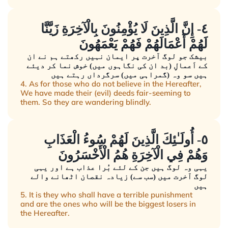
٤- إِنَّ الَّذِينَ لَا يُؤْمِنُونَ بِالْآخِرَةِ زَيَّنَّا
لَهُمْ أَعْمَالَهُمْ فَهُمْ يَعْمَهُونَ
بیشک جو لوگ آخرت پر ایمان نہیں رکھتے ہم نے ان
کے اَعمالِ (بد ان کی نگاہوں میں) خوش نما کر دیئے
ہیں سو وہ (گمراہی میں) سرگرداں رہتے ہیں
4. As for those who do not believe in the Hereafter,
We have made their (evil) deeds fair-seeming to
them. So they are wandering blindly.
٥- أُولَـٰئِكَ الَّذِينَ لَهُمْ سُوءُ الْعَذَابِ
وَهُمْ فِي الْآخِرَةِ هُمُ الْأَخْسَرُونَ
یہی وہ لوگ ہیں جن کے لئے بُرا عذاب ہے اور یہی
لوگ آخرت میں (سب سے) زیادہ نقصان اٹھانے والے
ہیں
5. It is they who shall have a terrible punishment
and are the ones who will be the biggest losers in
the Hereafter.