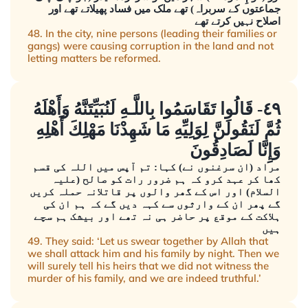
جماعتوں کے سربراہ) تھے ملک میں فساد پھیلاتے تھے اور
اصلاح نہیں کرتے تھے
48. In the city, nine persons (leading their families or
gangs) were causing corruption in the land and not
letting matters be reformed.
٤٩- قَالُوا تَقَاسَمُوا بِاللَّـهِ لَنُبَيِّتَنَّهُ وَأَهْلَهُ
ثُمَّ لَنَقُولَنَّ لِوَلِيِّهِ مَا شَهِدْنَا مَهْلِكَ أَهْلِهِ
وَإِنَّا لَصَادِقُونَ
مراد (ان سرغنوں نے) کہا: تم آپس میں اللہ کی قسم
کھا کر عہد کرو کہ ہم ضرور رات کو صالح (علیہ
السلام) اور اس کے گھر والوں پر قاتلانہ حملہ کریں
گے پھر ان کے وارثوں سے کہہ دیں گے کہ ہم ان کی
ہلاکت کے موقع پر حاضر ہی نہ تھے اور بیشک ہم سچے
ہیں
49. They said: ‘Let us swear together by Allah that
we shall attack him and his family by night. Then we
will surely tell his heirs that we did not witness the
murder of his family, and we are indeed truthful.’