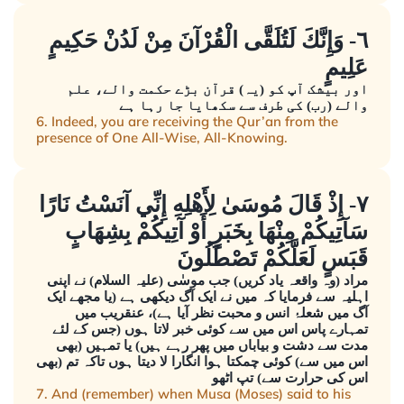
٦- وَإِنَّكَ لَتُلَقَّى الْقُرْآنَ مِنْ لَدُنْ حَكِيمٍ
عَلِيمٍ
اور بیشک آپ کو (یہ) قرآن بڑے حکمت والے، علم
والے (رب) کی طرف سے سکھایا جا رہا ہے
6. Indeed, you are receiving the Qur’an from the
presence of One All-Wise, All-Knowing.
٧- إِذْ قَالَ مُوسَىٰ لِأَهْلِهِ إِنِّي آنَسْتُ نَارًا
سَآتِيكُمْ مِنْهَا بِخَبَرٍ أَوْ آتِيكُمْ بِشِهَابٍ
قَبَسٍ لَعَلَّكُمْ تَصْطَلُونَ
مراد (وہ واقعہ یاد کریں) جب موسٰی (علیہ السلام) نے اپنی
اہلیہ سے فرمایا کہ میں نے ایک آگ دیکھی ہے (یا مجھے ایک
آگ میں شعلۂ انس و محبت نظر آیا ہے)، عنقریب میں
تمہارے پاس اس میں سے کوئی خبر لاتا ہوں (جس کے لئے
مدت سے دشت و بیاباں میں پھر رہے ہیں) یا تمہیں (بھی
اس میں سے) کوئی چمکتا ہوا انگارا لا دیتا ہوں تاکہ تم (بھی
اس کی حرارت سے) تپ اٹھو
7. And (remember) when Musa (Moses) said to his