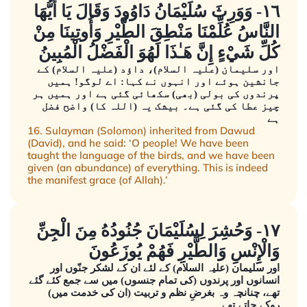
١٦- وَوَرِثَ سُلَيْمَانُ دَاوُودَ وَقَالَ يَا أَيُّهَا
النَّاسُ عُلِّمْنَا مَنْطِقَ الطَّيْرِ وَأُوتِينَا مِنْ
كُلِّ شَيْءٍ إِنَّ هَـٰذَا لَهُوَ الْفَضْلُ الْمُبِينُ
اور سلیمان (علیہ السلام)، داؤد (علیہ السلام) کے
جانشین ہوئے اور انہوں نے کہا: اے لوگو! ہمیں
پرندوں کی بولی (بھی) سکھائی گئی ہے اور ہمیں ہر
چیز عطا کی گئی ہے۔ بیشک یہ (اللہ کا) واضح فضل
ہے
16. Sulayman (Solomon) inherited from Dawud
(David), and he said: ‘O people! We have been
taught the language of the birds, and we have been
given (an abundance) of everything. This is indeed
the manifest grace (of Allah).’
١٧- وَحُشِرَ لِسُلَيْمَانَ جُنُودُهُ مِنَ الْجِنِّ
وَالْإِنْسِ وَالطَّيْرِ فَهُمْ يُوزَعُونَ
اور سلیمان (علیہ السلام) کے لئے ان کے لشکر جنّوں اور
انسانوں اور پرندوں (کی تمام جنسوں) میں سے جمع کئے گئے
تھے، چنانچہ وہ بغرضِ نظم و تربیت (ان کی خدمت میں)
روکے جاتے تھے