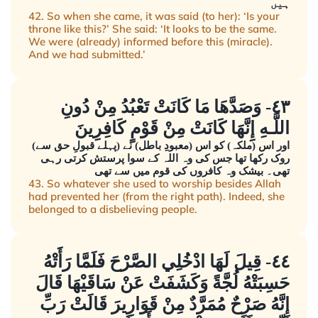
ہیں
42. So when she came, it was said (to her): ‘Is your
throne like this?’ She said: ‘It looks to be the same.
We were (already) informed before this (miracle).
And we had submitted.’
٤٣- وَصَدَّهَا مَا كَانَتْ تَعْبُدُ مِنْ دُونِ
اللَّـهِ إِنَّهَا كَانَتْ مِنْ قَوْمٍ كَافِرِينَ
اور اس (ملکہ) کو اس (معبودِ باطل) نے (پہلے قبولِ حق سے)
روک رکھا تھا جس کی وہ اللہ کے سوا پرستش کرتی رہی
تھی۔ بیشک وہ کافروں کی قوم میں سے تھی
43. So whatever she used to worship besides Allah
had prevented her (from the right path). Indeed, she
belonged to a disbelieving people.
٤٤- قِيلَ لَهَا ادْخُلِي الصَّرْحَ فَلَمَّا رَأَتْهُ
حَسِبَتْهُ لُجَّةً وَكَشَفَتْ عَنْ سَاقَيْهَا قَالَ
إِنَّهُ صَرْحٌ مُمَرَّدٌ مِنْ قَوَارِيرَ قَالَتْ رَبِّ