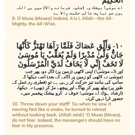
الْحَكِيمُ
اے موسٰی! بیشک وہ (جلوہ فرمانے والا) میں ہی اللہ
ہوں جو نہایت غالب حکمت والا ہے
9. O Musa (Moses)! Indeed, it is I, Allah—the All-
Mighty, the All-Wise.
١٠- وَأَلْقِ عَصَاكَ فَلَمَّا رَآهَا تَهْتَزُّ كَأَنَّهَا
جَانٌّ وَلَّىٰ مُدْبِرًا وَلَمْ يُعَقِّبْ يَا مُوسَىٰ
لَا تَخَفْ إِنِّي لَا يَخَافُ لَدَيَّ الْمُرْسَلُونَ
اور (اے موسٰی!) اپنی لاٹھی (زمین پر) ڈال دو، پھر جب
(موسٰی نے لاٹھی کو زمین پر ڈالنے کے بعد) اسے دیکھا کہ
سانپ کی مانند تیز حرکت کر رہی ہے تو (فطری رد ِعمل کے
طور پر) پیٹھ پھیر کر بھاگے اور پیچھے مڑ کر (بھی) نہ دیکھا،
(ارشاد ہوا): اے موسٰی! خوف نہ کرو بیشک پیغمبر میرے
حضور ڈرا نہیں کرتے
10. Throw down your staff!’ So when he saw it
moving fast like a snake, he turned to retreat
without looking back. (Allah said:) ‘O Musa (Moses),
do not fear. Indeed, the messengers should have no
fear in My presence,