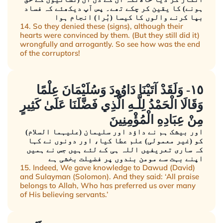
ہونے) کا یقین کر چکے تھے۔ پس آپ دیکھئے کہ فساد
بپا کرنے والوں کا کیسا (بُرا) انجام ہوا
14. So they denied these (signs), although their
hearts were convinced by them. (But they still did it)
wrongfully and arrogantly. So see how was the end
of the corruptors!
١٥- وَلَقَدْ آتَيْنَا دَاوُودَ وَسُلَيْمَانَ عِلْمًا
وَقَالَا الْحَمْدُ لِلَّـهِ الَّذِي فَضَّلَنَا عَلَىٰ كَثِيرٍ
مِنْ عِبَادِهِ الْمُؤْمِنِينَ
اور بیشک ہم نے داؤد اور سلیمان (علیہما السلام)
کو (غیر معمولی) علم عطا کیا، اور دونوں نے کہا
کہ ساری تعریفیں اللہ ہی کے لئے ہیں جس نے ہمیں
اپنے بہت سے مومن بندوں پر فضیلت بخشی ہے
15. Indeed, We gave knowledge to Dawud (David)
and Sulayman (Solomon). And they said: ‘All praise
belongs to Allah, Who has preferred us over many
of His believing servants.’