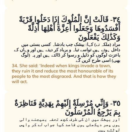
٣٤- قَالَتْ إِنَّ الْمُلُوكَ إِذَا دَخَلُوا قَرْيَةً
أَفْسَدُوهَا وَجَعَلُوا أَعِزَّةَ أَهْلِهَا أَذِلَّةً
وَكَذَٰلِكَ يَفْعَلُونَ
مراد (ملکہ نے) کہا: بیشک جب بادشاہ کسی بستی میں
داخل ہوتے ہیں تواسے تباہ و برباد کر دیتے ہیں اور وہاں کے
باعزت لوگوں کو ذلیل و رسوا کر ڈالتے ہیں اور یہ (لوگ
بھی) اسی طرح کریں گے
34. She said: ‘Indeed when kings invade a town,
they ruin it and reduce the most honourable of its
people to the most disgraced. And that is how they
will act.
٣٥- وَإِنِّي مُرْسِلَةٌ إِلَيْهِمْ بِهَدِيَّةٍ فَنَاظِرَةٌ
بِمَ يَرْجِعُ الْمُرْسَلُونَ
اور بیشک میں ان کی طرف کچھ تحفہ بھیجنے والی
ہوں پھر دیکھتی ہوں قاصد کیا جواب لے کر واپس
لوٹتے ہیں