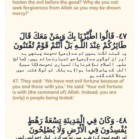
hasten the evil before the good? Why do you not
seek forgiveness from Allah so you may be shown
mercy?’
٤٧- قَالُوا اطَّيَّرْنَا بِكَ وَبِمَنْ مَعَكَ قَالَ
طَائِرُكُمْ عِنْدَ اللَّـهِ بَلْ أَنْتُمْ قَوْمٌ تُفْتَنُونَ
وہ کہنے لگے: ہمیں تم سے (بھی) نحوست پہنچی ہے
اور ان لوگوں سے (بھی) جو تمہارے ساتھ ہیں۔ (صالح
علیہ السلام نے) فرمایا: تمہاری نحوست (کا سبب)
اللہ کے پاس (لکھا ہوا) ہے بلکہ تم لوگ فتنہ میں
مبتلا کئے گئے ہو
47. They said: ‘We have met evil fortune because of
you and those with you.’ He said: ‘Your evil fortune
is with (the command of) Allah. Instead, you are
(only) a people being tested.’
٤٨- وَكَانَ فِي الْمَدِينَةِ تِسْعَةُ رَهْطٍ
يُفْسِدُونَ فِي الْأَرْضِ وَلَا يُصْلِحُونَ
اور (قومِ ثمود کے) شہر میں نو سرکردہ لیڈر (جو اپنی اپنی