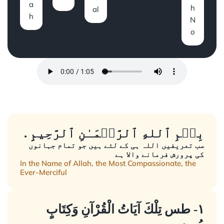
a
h
al
h
N
o
. بِسۡمِ ٱللهِ ٱلرَّحۡمَـٰنِ ٱلرَّحِيمِِ
سب تعریفیں اللہ ہی کے لئے ہیں جو تمام جہانوں
کی پرورش فرمانے والا ہے
In the Name of Allah, the Most Compassionate, the
Ever-Merciful
١- طس تِلْكَ آيَاتُ الْقُرْآنِ وَكِتَابٍ