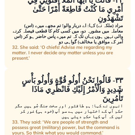
٣٢- قَالَتْ يَا أَيُّهَا الْمَلَأُ أَفْتُونِي فِي
أَمْرِي مَا كُنْتُ قَاطِعَةً أَمْرًا حَتَّىٰ
تَشْهَدُونِ
مراد (ملکہ نے) کہا: اے دربار والو! تم مجھے میرے (اس)
معاملہ میں مشورہ دو، میں کسی کام کا قطعی فیصلہ کرنے
والی نہیں ہوں یہاں تک کہ تم میرے پاس حاضر ہو کر (اس
اَمر کے موافق یا مخالف) گواہی دو
32. She said: ‘O chiefs! Advise me regarding my
matter. I never decide any matter unless you are
present.’
٣٣- قَالُوا نَحْنُ أُولُو قُوَّةٍ وَأُولُو بَأْسٍ
شَدِيدٍ وَالْأَمْرُ إِلَيْكِ فَانْظُرِي مَاذَا
تَأْمُرِينَ
انہوں نے کہا: ہم طاقتور اور سخت جنگ جُو ہیں مگر
حکم آپ کے اختیار میں ہے سو آپ (خود ہی) غور کر
لیں کہ آپ کیا حکم دیتی ہیں
33. They said: ‘We are people of strength and
possess great (military) power, but the command is
yours. So think what you would command.’