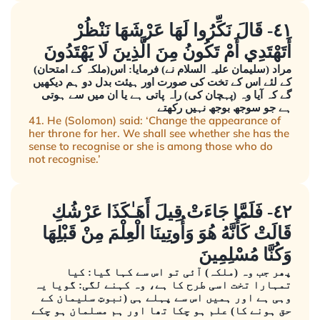
٤١- قَالَ نَكِّرُوا لَهَا عَرْشَهَا نَنْظُرْ
أَتَهْتَدِي أَمْ تَكُونُ مِنَ الَّذِينَ لَا يَهْتَدُونَ
مراد (سلیمان علیہ السلام نے) فرمایا: اس(ملکہ کے امتحان)
کے لئے اس کے تخت کی صورت اور ہیئت بدل دو ہم دیکھیں
گے کہ آیا وہ (پہچان کی) راہ پاتی ہے یا ان میں سے ہوتی
ہے جو سوجھ بوجھ نہیں رکھتے
41. He (Solomon) said: ‘Change the appearance of
her throne for her. We shall see whether she has the
sense to recognise or she is among those who do
not recognise.’
٤٢- فَلَمَّا جَاءَتْ قِيلَ أَهَـٰكَذَا عَرْشُكِ
قَالَتْ كَأَنَّهُ هُوَ وَأُوتِينَا الْعِلْمَ مِنْ قَبْلِهَا
وَكُنَّا مُسْلِمِينَ
پھر جب وہ (ملکہ) آئی تو اس سے کہا گیا: کیا
تمہارا تخت اسی طرح کا ہے، وہ کہنے لگی: گویا یہ
وہی ہے اور ہمیں اس سے پہلے ہی (نبوتِ سلیمان کے
حق ہونے کا) علم ہو چکا تھا اور ہم مسلمان ہو چکے