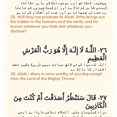
پوشیدہ (حقائق اور موجودات) کو باہر نکالتا
(یعنی ظاہر کرتا) ہے اور ان (سب) چیزوں کو جانتا
ہے جسے تم چھپاتے ہو اور جسے تم آشکار کرتے ہو
25. Will they not prostrate to Allah, Who brings out
the hidden in the heavens and the earth, and He
knows whatever you hide and whatever you
disclose?
٢٦- اللَّـهُ لَا إِلَـٰهَ إِلَّا هُوَ رَبُّ الْعَرْشِ
الْعَظِيمِ
اللہ کے سوا کوئی لائقِ عبادت نہیں (وہی) عظیم تختِ
اقتدار کا مالک ہے
26. Allah—there is none worthy of worship except
Him, the Lord of the Mighty Throne.’
٢٧- قَالَ سَنَنْظُرُ أَصَدَقْتَ أَمْ كُنْتَ مِنَ
الْكَاذِبِينَ
مراد (سلیمان علیہ السلام نے) فرمایا: ہم ابھی
دیکھتے ہیں کیا تو سچ کہہ رہا ہے یا توجھوٹ