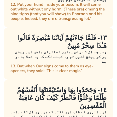
12. Put your hand inside your bosom. It will come
out white without any harm. (These are) among the
nine signs (that you will show) to Pharaoh and his
people. Indeed, they are a transgressing lot.’
١٣- فَلَمَّا جَاءَتْهُمْ آيَاتُنَا مُبْصِرَةً قَالُوا
هَـٰذَا سِحْرٌ مُبِينٌ
پھر جب ان کے پاس ہماری نشانیاں واضح اور روشن
ہو کر پہنچ گئیں تو وہ کہنے لگے کہ یہ کھلا جادو
ہے
13. But when Our signs came to them as eye-
openers, they said: ‘This is clear magic.’
١٤- وَجَحَدُوا بِهَا وَاسْتَيْقَنَتْهَا أَنْفُسُهُمْ
ظُلْمًا وَعُلُوًّا فَانْظُرْ كَيْفَ كَانَ عَاقِبَةُ
الْمُفْسِدِينَ
اور انہوں نے ظلم اور تکبّر کے طور پر ان کا سراسر
انکار کر دیا حالانکہ ان کے دل ان (نشانیوں کے حق