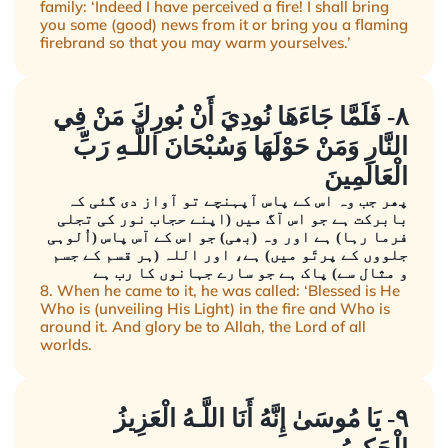
family: ‘Indeed I have perceived a fire! I shall bring
you some (good) news from it or bring you a flaming
firebrand so that you may warm yourselves.’
٨- فَلَمَّا جَاءَهَا نُودِيَ أَنْ بُورِكَ مَنْ فِي
النَّارِ وَمَنْ حَوْلَهَا وَسُبْحَانَ اللَّـهِ رَبِّ
الْعَالَمِينَ
پھر جب وہ اس کے پاس آپہنچے تو آواز دی گئی کہ
بابرکت ہے جو اس آگ میں (اپنے حجاب نور کی تجلی
فرما رہا) ہے اور وہ (بھی) جو اس کے آس پاس (اُلوہی
جلووں کے پرتَو میں) ہے، اور اللہ (ہر قسم کے جسم
و مثال سے) پاک ہے جو سارے جہانوں کا رب ہے
8. When he came to it, he was called: ‘Blessed is He
Who is (unveiling His Light) in the fire and Who is
around it. And glory be to Allah, the Lord of all
worlds.
٩- يَا مُوسَىٰ إِنَّهُ أَنَا اللَّـهُ الْعَزِيزُ