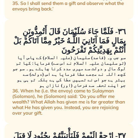
35. So I shall send them a gift and observe what the
envoys bring back.’
٣٦- فَلَمَّا جَاءَ سُلَيْمَانَ قَالَ أَتُمِدُّونَنِ
بِمَالٍ فَمَا آتَانِيَ اللَّـهُ خَيْرٌ مِمَّا آتَاكُمْ بَلْ
أَنْتُمْ بِهَدِيَّتِكُمْ تَفْرَحُونَ
سو جب وہ (قاصد) سلیمان (علیہ السلام) کے پاس آیا
(تو سلیمان علیہ السلام نے اس سے) فرمایا: کیا تم
لوگ مال و دولت سے میری مدد کرنا چاہتے ہو۔ سو جو
کچھ اللہ نے مجھے عطا فرمایا ہے اس (دولت) سے
بہتر ہے جو اس نے تمہیں عطا کی ہے بلکہ تم ہی ہو
جو اپنے تحفہ سے فرحاں (اور) نازاں ہو
36. When he (i.e. the envoy) came to Sulayman
(Solomon), he (Solomon) said: ‘Do you offer me
wealth? What Allah has given me is far greater than
what He has given you. Instead, you are rejoicing
over your gift.
٣٧- ارْجِعْ إِلَيْهِمْ فَلَنَأْتِيَنَّهُمْ بِجُنُودٍ لَا قِبَلَ