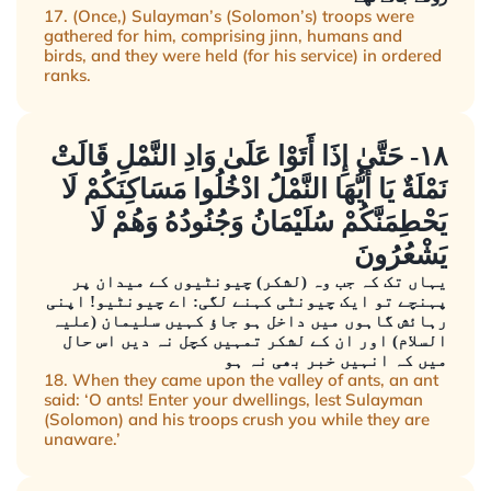
17. (Once,) Sulayman’s (Solomon’s) troops were
gathered for him, comprising jinn, humans and
birds, and they were held (for his service) in ordered
ranks.
١٨- حَتَّىٰ إِذَا أَتَوْا عَلَىٰ وَادِ النَّمْلِ قَالَتْ
نَمْلَةٌ يَا أَيُّهَا النَّمْلُ ادْخُلُوا مَسَاكِنَكُمْ لَا
يَحْطِمَنَّكُمْ سُلَيْمَانُ وَجُنُودُهُ وَهُمْ لَا
يَشْعُرُونَ
یہاں تک کہ جب وہ (لشکر) چیونٹیوں کے میدان پر
پہنچے تو ایک چیونٹی کہنے لگی: اے چیونٹیو! اپنی
رہائش گاہوں میں داخل ہو جاؤ کہیں سلیمان (علیہ
السلام) اور ان کے لشکر تمہیں کچل نہ دیں اس حال
میں کہ انہیں خبر بھی نہ ہو
18. When they came upon the valley of ants, an ant
said: ‘O ants! Enter your dwellings, lest Sulayman
(Solomon) and his troops crush you while they are
unaware.’