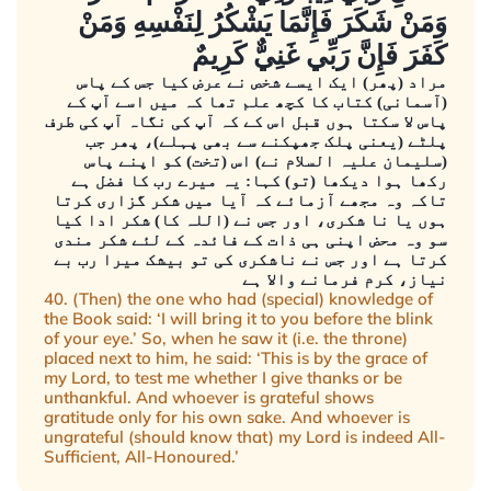
وَمَنْ شَكَرَ فَإِنَّمَا يَشْكُرُ لِنَفْسِهِ وَمَنْ
كَفَرَ فَإِنَّ رَبِّي غَنِيٌّ كَرِيمٌ
مراد (پھر) ایک ایسے شخص نے عرض کیا جس کے پاس
(آسمانی) کتاب کا کچھ علم تھا کہ میں اسے آپ کے
پاس لا سکتا ہوں قبل اس کے کہ آپ کی نگاہ آپ کی طرف
پلٹے (یعنی پلک جھپکنے سے بھی پہلے)، پھر جب
(سلیمان علیہ السلام نے) اس (تخت) کو اپنے پاس
رکھا ہوا دیکھا (تو) کہا: یہ میرے رب کا فضل ہے
تاکہ وہ مجھے آزمائے کہ آیا میں شکر گزاری کرتا
ہوں یا نا شکری، اور جس نے (اللہ کا) شکر ادا کیا
سو وہ محض اپنی ہی ذات کے فائدہ کے لئے شکر مندی
کرتا ہے اور جس نے ناشکری کی تو بیشک میرا رب بے
نیاز، کرم فرمانے والا ہے
40. (Then) the one who had (special) knowledge of
the Book said: ‘I will bring it to you before the blink
of your eye.’ So, when he saw it (i.e. the throne)
placed next to him, he said: ‘This is by the grace of
my Lord, to test me whether I give thanks or be
unthankful. And whoever is grateful shows
gratitude only for his own sake. And whoever is
ungrateful (should know that) my Lord is indeed All-
Sufficient, All-Honoured.’