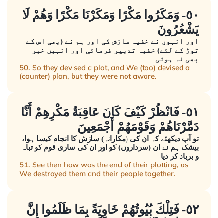
٥٠- وَمَكَرُوا مَكْرًا وَمَكَرْنَا مَكْرًا وَهُمْ لَا
يَشْعُرُونَ
اور انہوں نے خفیہ سازش کی اور ہم نے (بھی اس کے
توڑ کے لئے) خفیہ تدبیر فرمائی اور انہیں خبر
بھی نہ ہوئی
50. So they devised a plot, and We (too) devised a
(counter) plan, but they were not aware.
٥١- فَانْظُرْ كَيْفَ كَانَ عَاقِبَةُ مَكْرِهِمْ أَنَّا
دَمَّرْنَاهُمْ وَقَوْمَهُمْ أَجْمَعِينَ
تو آپ دیکھئے کہ ان کی (مکارانہ) سازش کا انجام کیسا ہوا،
بیشک ہم نے ان (سرداروں) کو اور ان کی ساری قوم کو تباہ
و برباد کر دیا
51. See then how was the end of their plotting, as
We destroyed them and their people together.
٥٢- فَتِلْكَ بُيُوتُهُمْ خَاوِيَةً بِمَا ظَلَمُوا إِنَّ