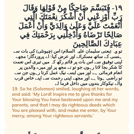
١٩- فَتَبَسَّمَ ضَاحِكًا مِنْ قَوْلِهَا وَقَالَ
رَبِّ أَوْزِعْنِي أَنْ أَشْكُرَ نِعْمَتَكَ الَّتِي
أَنْعَمْتَ عَلَيَّ وَعَلَىٰ وَالِدَيَّ وَأَنْ أَعْمَلَ
صَالِحًا تَرْضَاهُ وَأَدْخِلْنِي بِرَحْمَتِكَ فِي
عِبَادِكَ الصَّالِحِينَ
تو وہ (یعنی سلیمان علیہ السلام) اس (چیونٹی) کی بات سے
ہنسی کے ساتھ مسکرائے اور عرض کیا: اے پروردگار! مجھے
اپنی توفیق سے اس بات پر قائم رکھ کہ میں تیری اس نعمت
کا شکر بجا لاتا رہوں جو تو نے مجھ پر اور میرے والدین پر
انعام فرمائی ہے اور میں ایسے نیک عمل کرتا رہوں جن سے
تو راضی ہوتا ہے اور مجھے اپنی رحمت سے اپنے خاص قرب
والے نیکوکار بندوں میں داخل فرما لے
19. So he (Solomon) smiled, laughing at her words,
and said: ‘My Lord! Inspire me to give thanks for
Your blessing You have bestowed upon me and my
parents, and that I may do righteous deeds which
You are pleased with, and make me enter, by Your
mercy, among Your righteous servants.’