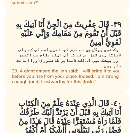
submission?’
٣٩- قَالَ عِفْرِيتٌ مِنَ الْجِنِّ أَنَا آتِيكَ بِهِ
قَبْلَ أَنْ تَقُومَ مِنْ مَقَامِكَ وَإِنِّي عَلَيْهِ
لَقَوِيٌّ أَمِينٌ
ایک قوی ہیکل جِن نے عرض کیا: میں اسے آپ کے پاس
لاسکتا ہوں قبل اس کے کہ آپ اپنے مقام سے اٹھیں
اور بیشک میں اس (کے لانے) پر طاقتور (اور) امانت
دار ہوں
39. A giant among the jinn said: ‘I will bring it to you
before you rise from your place. Indeed, I am strong
enough (and) trustworthy for this (task).’
٤٠- قَالَ الَّذِي عِنْدَهُ عِلْمٌ مِنَ الْكِتَابِ
أَنَا آتِيكَ بِهِ قَبْلَ أَنْ يَرْتَدَّ إِلَيْكَ طَرْفُكَ
فَلَمَّا رَآهُ مُسْتَقِرًّا عِنْدَهُ قَالَ هَـٰذَا مِنْ
فَضْلِ رَبِّي لِيَبْلُوَنِي أَأَشْكُرُ أَمْ أَكْفُرُ