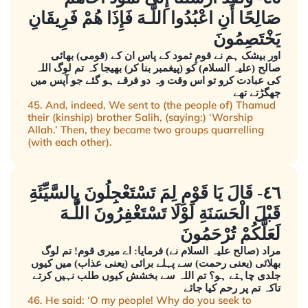
صَالِحًا أَنِ اعْبُدُوا اللَّـهَ فَإِذَا هُمْ فَرِيقَانِ
يَخْتَصِمُونَ
اور بیشک ہم نے قومِ ثمود کے پاس ان کے (قومی) بھائی
صالح (علیہ السلام) کو (پیغمبر بنا کر) بھیجا کہ تم لوگ اللہ
کی عبادت کرو تو اس وقت وہ دو فرقے ہو گئے جو آپس میں
جھگڑتے تھے
45. And, indeed, We sent to (the people of) Thamud
their (kinship) brother Salih, (saying:) ‘Worship
Allah.’ Then, they became two groups quarrelling
(with each other).
٤٦- قَالَ يَا قَوْمِ لِمَ تَسْتَعْجِلُونَ بِالسَّيِّئَةِ
قَبْلَ الْحَسَنَةِ لَوْلَا تَسْتَغْفِرُونَ اللَّـهَ
لَعَلَّكُمْ تُرْحَمُونَ
مراد (صالح علیہ السلام نے) فرمایا: اے میری قوم! تم لوگ
بھلائی (یعنی رحمت) سے پہلے برائی (یعنی عذاب) میں کیوں
جلدی چاہتے ہو؟ تم اللہ سے بخشش کیوں طلب نہیں کرتے
تاکہ تم پر رحم کیا جائے
46. He said: ‘O my people! Why do you seek to