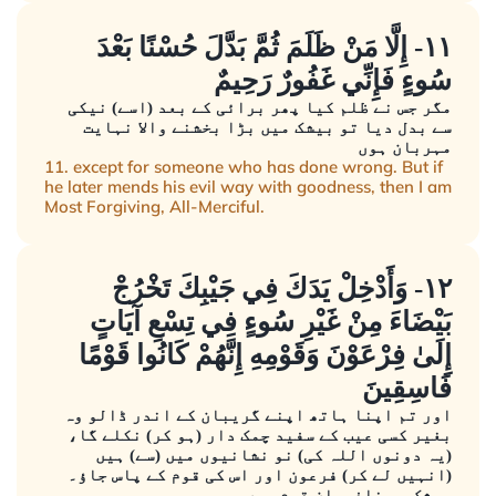
١١- إِلَّا مَنْ ظَلَمَ ثُمَّ بَدَّلَ حُسْنًا بَعْدَ
سُوءٍ فَإِنِّي غَفُورٌ رَحِيمٌ
مگر جس نے ظلم کیا پھر برائی کے بعد (اسے) نیکی
سے بدل دیا تو بیشک میں بڑا بخشنے والا نہایت
مہربان ہوں
11. except for someone who has done wrong. But if
he later mends his evil way with goodness, then I am
Most Forgiving, All-Merciful.
١٢- وَأَدْخِلْ يَدَكَ فِي جَيْبِكَ تَخْرُجْ
بَيْضَاءَ مِنْ غَيْرِ سُوءٍ فِي تِسْعِ آيَاتٍ
إِلَىٰ فِرْعَوْنَ وَقَوْمِهِ إِنَّهُمْ كَانُوا قَوْمًا
فَاسِقِينَ
اور تم اپنا ہاتھ اپنے گریبان کے اندر ڈالو وہ
بغیر کسی عیب کے سفید چمک دار (ہو کر) نکلے گا،
(یہ دونوں اللہ کی) نو نشانیوں میں (سے) ہیں
(انہیں لے کر) فرعون اور اس کی قوم کے پاس جاؤ۔
بیشک وہ نافرمان قوم ہیں