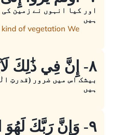
اور کیا انہوں نے زمین کی 
ہیں
 kind of vegetation We
٨- إِنَّ فِي ذَٰلِكَ لَآيَةً ۖ وَمَا كَانَ أَكْثَرُهُم مُّؤْمِنِينَ
بیشک اس میں ضرور (قدرتِ ال
ہیں
٩- وَإِنَّ رَبَّكَ لَهُوَ الْعَزِيزُ الرَّحِيمُ