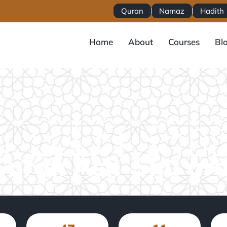
Quran
Namaz
Hadith
Home
About
Courses
Bl
Surah Ash-Shu‘ara