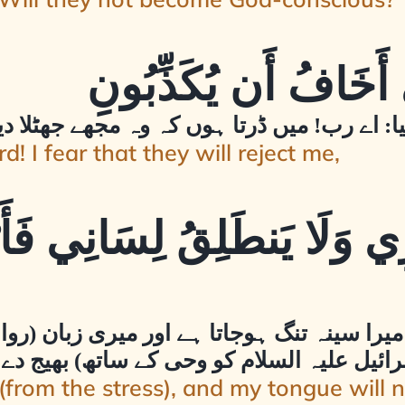
: اے رب! میں ڈرتا ہوں کہ وہ مجھے جھٹلا د
! I fear that they will reject me,
ِي وَلَا يَنطَلِقُ لِسَانِي فَأَ
میرا سینہ تنگ ہوجاتا ہے اور میری زبان (ر
ئیل علیہ السلام کو وحی کے ساتھ) بھیج دے (
(from the stress), and my tongue will no