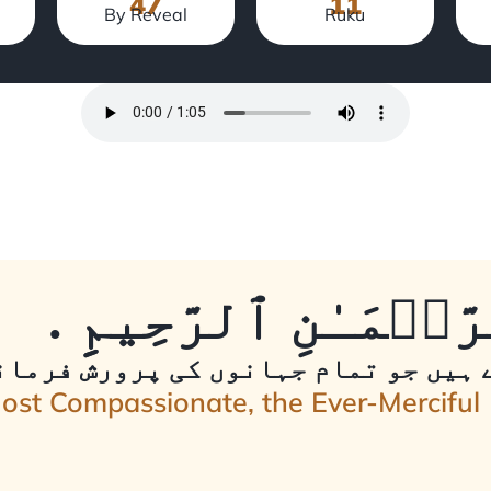
47
11
By Reveal
Ruku
ّحۡمَـٰنِ ٱلرَّحِيمِِ
 ہیں جو تمام جہانوں کی پرورش فرمانے
Most Compassionate, the Ever-Merciful