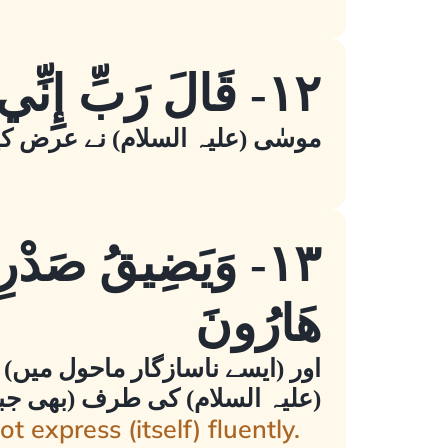
١٢- قَالَ رَبِّ إِنِّي أَخَافُ أَن يُكَذِّبُونِ
موسٰی (علیہ السلام) نے عرض کیا
١٣- وَيَضِيقُ صَدْر
هَارُونَ
اور (ایسے ناسازگار ماحول میں) 
(علیہ السلام) کی طرف (بھی جبرا
t express (itself) fluently.