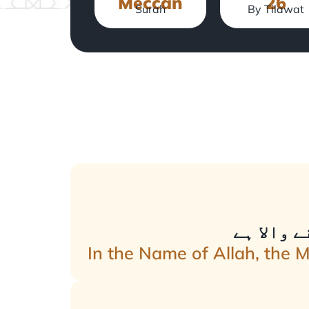
Meccan
26
Surah
By Tilawat
 والا ہے
In the Name of Allah, the 