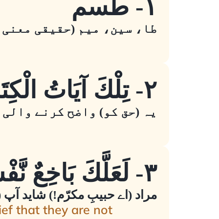
١- طسم
طا، سین، میم (حقیقی معنی 
٢- تِلْكَ آيَاتُ الْكِتَابِ الْمُبِينِ
یہ (حق کو) واضح کرنے والی 
٣- لَعَلَّكَ بَاخِعٌ نَّفْسَكَ أَلَّا يَكُونُوا مُؤْمِنِينَ
مراد (اے حبیبِ مکرّم!) شاید آپ 
ef that they are not