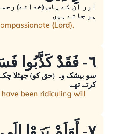
اور ان کے پاس (خدائے) رحما
ہو جاتے ہیں
ompassionate (Lord),
٦- فَقَدْ كَذَّبُوا فَسَيَأْتِيهِمْ أَنبَاءُ مَا كَانُوا بِهِ يَسْتَهْزِئُونَ
سو بیشک وہ (حق کو) جھٹلا چکے
کرتے تھے
have been ridiculing will
٧- أَوَلَمْ يَرَوْا إِلَى الْأَرْضِ كَمْ أَنبَتْنَا فِيهَا مِن كُلِّ زَوْجٍ كَرِيمٍ