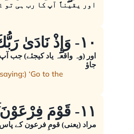
اور یقیناً آپ کا رب ہی تو 
١٠- وَإِذْ نَادَىٰ رَبُّكَ مُوسَىٰ أَنِ ائْتِ الْقَوْمَ الظَّالِمِينَ
اور (وہ واقعہ یاد کیجئے) جب آپ
جاؤ
aying:) ‘Go to the
١١- قَوْمَ فِرْعَوْنَ ۚ أَلَا يَتَّقُونَ
مراد (یعنی) قومِ فرعون کے پاس، 