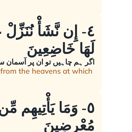
٤- إِن نَّشَأْ نُنَزِّلْ
لَهَا خَاضِعِينَ
اگر ہم چاہیں تو ان پر آسمان س
 from the heavens at which
٥- وَمَا يَأْتِيهِم مِّن
مُعْرِضِينَ