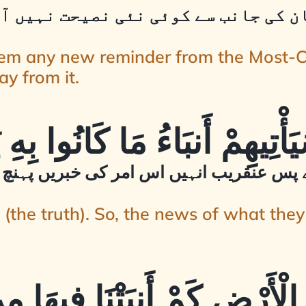
ن کی جانب سے کوئی نئی نصیحت نہیں آت
them any new reminder from the Most-C
y from it.
 پس عنقریب انہیں اس امر کی خبریں پہنچ ج
(the truth). So, the news of what they 