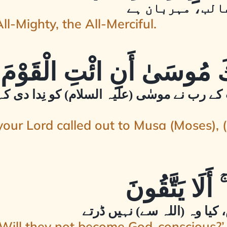
غالب، مہربان ہے
ll-Mighty, the All-Merciful.
 کے رب نے موسٰی (علیہ السلام) کو نِدا دی 
ur Lord called out to Musa (Moses), (s
کیا وہ (اللہ سے) نہیں ڈرتے
 Will they not become God-conscious?’