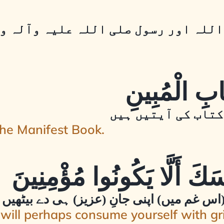
اللہ اور رسول صلی اللہ علیہ وآلہ و
کتاب کی آیتیں ہیں
the Manifest Book.
(اس غم میں) اپنی جانِ (عزیز) ہی دے بیٹھیں گ
will perhaps consume yourself with gri