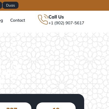
Duas
Call Us
og
Contact
+1 (902) 907-5617
(سُوۡرَةُ ٱلشُّعَرَاء)
’