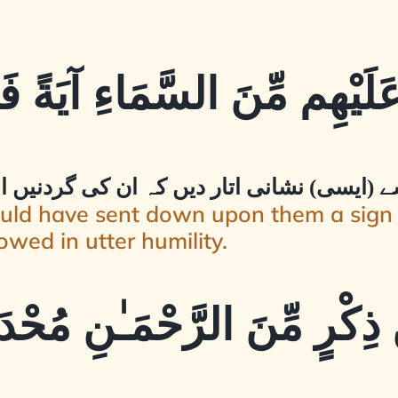
 عَلَيْهِم مِّنَ السَّمَاءِ آيَةً فَ
ے (ایسی) نشانی اتار دیں کہ ان کی گردنیں 
ould have sent down upon them a sign
wed in utter humility.
 ذِكْرٍ مِّنَ الرَّحْمَـٰنِ مُحْدَث