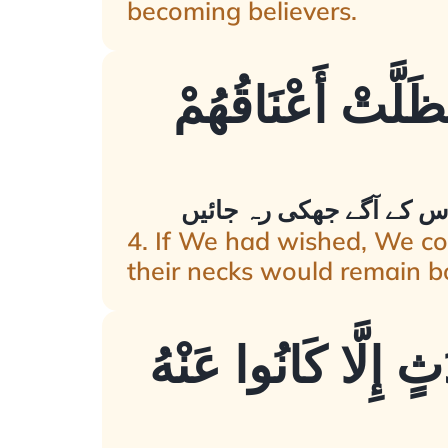
becoming believers.
ظَلَّتْ أَعْنَاقُهُمْ
اس کے آگے جھکی رہ جائیں
4. If We had wished, We c
their necks would remain bo
ٍ إِلَّا كَانُوا عَنْهُ