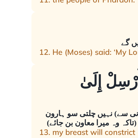
یں گے
12. He (Moses) said: ‘My Lord
رْسِلْ إِلَىٰ
وانی سے) نہیں چلتی سو ہارون
تاکہ وہ میرا معاون بن جائے)
13. my breast will constrict 